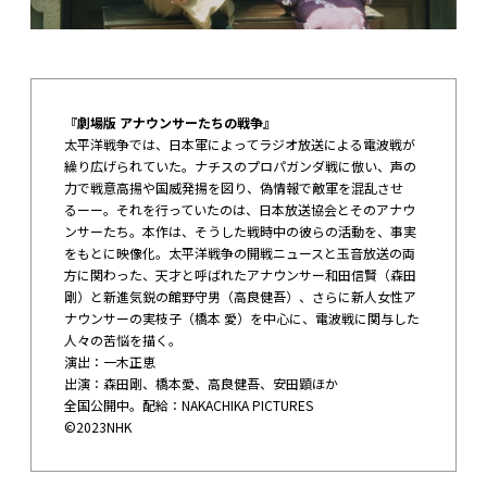
『劇場版 アナウンサーたちの戦争』
太平洋戦争では、日本軍によってラジオ放送による電波戦が
繰り広げられていた。ナチスのプロパガンダ戦に倣い、声の
力で戦意高揚や国威発揚を図り、偽情報で敵軍を混乱させ
るーー。それを行っていたのは、日本放送協会とそのアナウ
ンサーたち。本作は、そうした戦時中の彼らの活動を、事実
をもとに映像化。太平洋戦争の開戦ニュースと玉音放送の両
方に関わった、天才と呼ばれたアナウンサー和田信賢（森田
剛）と新進気鋭の館野守男（高良健吾）、さらに新人女性ア
ナウンサーの実枝子（橋本 愛）を中心に、電波戦に関与した
人々の苦悩を描く。
演出：一木正恵
出演：森田剛、橋本愛、高良健吾、安田顕ほか
全国公開中。配給：NAKACHIKA PICTURES
©︎2023NHK