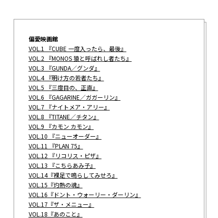
偏愛映画館
VOL.1 『CUBE 一度入ったら、最後』
VOL.2 『MONOS 猿と呼ばれし者たち』
VOL.3 『GUNDA／グンダ』
VOL.4 『明け方の若者たち』
VOL.5 『三度目の、正直』
VOL.6 『GAGARINE／ガガーリン』
VOL.7 『ナイトメア・アリー』
VOL.8 『TITANE／チタン』
VOL.9 『カモン カモン』
VOL.10 『ニューオーダー』
VOL.11 『PLAN 75』
VOL.12 『リコリス・ピザ』
VOL.13 『こちらあみ子』
VOL.14『裸足で鳴らしてみせろ』
VOL.15『灼熱の魂』
VOL.16『ドント・ウォーリー・ダーリン』
VOL.17『ザ・メニュー』
VOL.18『あのこと』