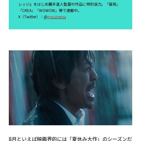
レッジ』をはじめ藤井道人監督の作品に特別協力。「装苑」
「CREA」「WOWOW」等で連載中。
X（Twitter）：@
syocinema
8月といえば映画界的には「夏休み大作」のシーズンだ