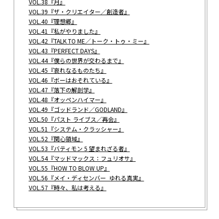
VOL.38『月』
VOL.39『ザ・クリエイター／創造者』
VOL.40『理想郷』
VOL.41『私がやりました』
VOL.42『TALK TO ME／トーク・トゥ・ミー』
VOL.43『PERFECT DAYS』
VOL.44『僕らの世界が交わるまで』
VOL.45『哀れなるものたち』
VOL.46『ボーはおそれている』
VOL.47『落下の解剖学』
VOL.48『オッペンハイマー』
VOL.49『ゴッドランド／GODLAND』
VOL.50『パスト ライブス／再会』
VOL.51『システム・クラッシャー』
VOL.52『関心領域』
VOL.53『バティモン 5 望まれざる者』
VOL.54『マッドマックス：フュリオサ』
VOL.55『HOW TO BLOW UP』
VOL.56『メイ・ディセンバー ゆれる真実』
VOL.57『時々、私は考える』