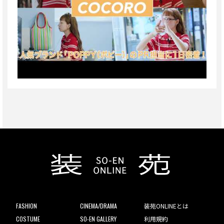
FASHION
CINEMA/DRAMA
装苑ONLINEとは
COSTUME
SO-EN GALLERY
利用規約