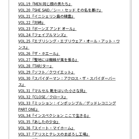
VOL.19『MEN 同じ顔の男たち』
VOL.20『SHE SAID／シー・セッド その名を暴け』
VOL.21『イニシェリン島の精霊』
VOL.22『対峙』
VOL.23『ボーンズ アンド オール』
VOL.24『フェイブルマンズ』
VOL.25『エブリシング・エブリウェア・オール・アット・ワ
ンス』
VOL.26『ザ・ホエール』
VOL.27『聖地には蜘蛛が巣を張る』
VOL.28『TAR/ター』
VOL.29『ソフト／クワイエット』
VOL.30『スパイダーマン：アクロス・ザ・スパイダーバー
ス』
VOL.31『マルセル 靴をはいた小さな貝』
VOL.32『CLOSE／クロース』
VOL.33『ミッション：インポッシブル／デッドレコニング
PART ONE』
VOL.34『インスペクション ここで生きる』
VOL.35『あしたの少女』
VOL.36『スイート・マイホーム』
VOL.37『アリスとテレスのまぼろし工場』