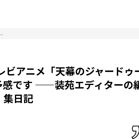
..
！テレビアニメ「天幕のジャードゥ
感です ——装苑エディターの
集日記