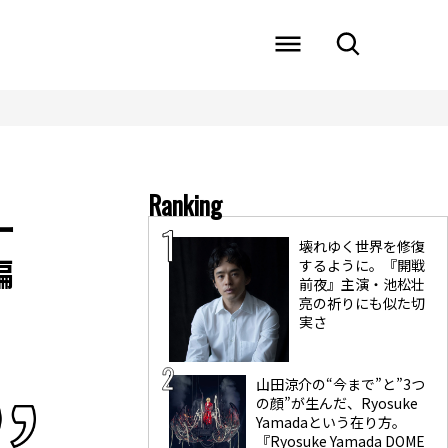
Ranking
ー
壊れゆく世界を修復
編
するように。『開戦
前夜』主演・池松壮
亮の祈りにも似た切
実さ
山田涼介の“今まで”と”3つ
の顔”が生んだ、Ryosuke
Yamadaという在り方。
『Ryosuke Yamada DOME