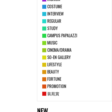
COSTUME
INTERVIEW
REGULAR
STUDY
CAMPUS PAPALAZZI
MUSIC
CINEMA/DRAMA
SO-EN GALLERY
LIFESTYLE
BEAUTY
FORTUNE
PROMOTION
装苑賞
NEW