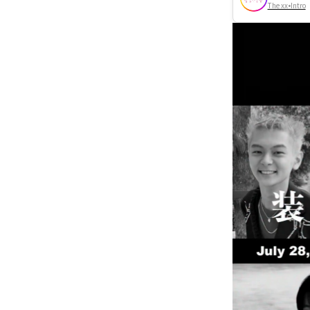
The xx•Intro