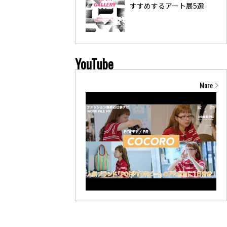
すすめするアート展5選
YouTube
More