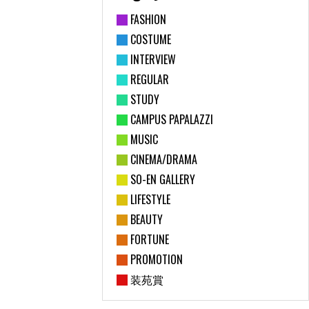
FASHION
COSTUME
INTERVIEW
REGULAR
STUDY
CAMPUS PAPALAZZI
MUSIC
CINEMA/DRAMA
SO-EN GALLERY
LIFESTYLE
BEAUTY
FORTUNE
PROMOTION
装苑賞