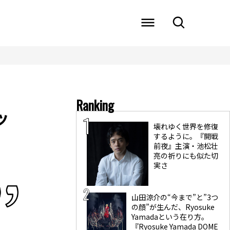
Ranking
ッ
壊れゆく世界を修復
するように。『開戦
前夜』主演・池松壮
亮の祈りにも似た切
実さ
山田涼介の“今まで”と”3つ
の顔”が生んだ、Ryosuke
Yamadaという在り方。
『Ryosuke Yamada DOME