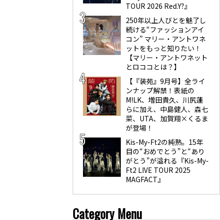
TOUR 2026 Red.Y?』
250年以上人びとを魅了し
続ける“ファッションアイ
コン” マリー・アントワネ
ットをもっと知りたい！
【マリー・アントワネット
とロココとは？】
【『装苑』9月号】全ライ
ンナップ解禁！表紙の
M!LK、増田貴久、川尻蓮
らに加え、中島健人、森七
菜、UTA、加賀翔×くるま
が登場！
Kis-My-Ft2の純熟。15年
目の“おめでとう”と“あり
がとう”が溢れる『Kis-My-
Ft2 LIVE TOUR 2025
MAGFACT』
Category Menu