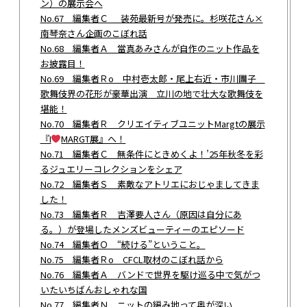
ン）の展示会へ
No.67 編集者Ｃ 装苑最新号が発売に。杉咲花さん×
南琴奈さん企画のこぼれ話
No.68 編集者Ａ 當真あみさんが自作のニット作品を
お披露目！
No.69 編集者Ｒo 中村壱太郎・尾上右近・市川團子
歌舞伎界の花形が豪華出演 立川の地で壮大な歌舞伎を
堪能！
No.70 編集者Ｒ クリエイティブユニットMargtの展示
『I
MARGT展』へ！
No.71 編集者Ｃ 無条件にときめくよ！’25年秋冬を彩
るジュエリーコレクションをシェア
No.72 編集者Ｓ 素敵なアトリエにおじゃましてきま
した！
No.73 編集者Ｒ 吉澤要人さん（原因は自分にあ
る。）が登場したメンズビューティーのエピソード
No.74 編集者Ｏ “続ける”ということ。
No.75 編集者Ｒo CFCL取材のこぼれ話から
No.76 編集者Ａ バンドで世界を駆け巡る中で気がつ
いたいちばんおしゃれな国
No.77 編集者Ｎ ニットの編み地って奥が深い