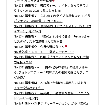
サー”の片田陽依さんが登場
No.131 編集者Ｃ 書店でオールナイト、なんて夢のよ
う！KINOFES 2026に参加しました
No.132 編集者Ｙ はじめてのライブ来場者スナップ!ガ
ガファンたちの熱量に圧倒される。
No.133 編集者Ｎ 表参道のコンセプトストア「V.A.（ヴ
イエー）」をご紹介
No.134 編集者Ｒ 『装苑』３月号に登場！Fukaseさん
とスタイリスト百瀬豪さんの取材日
No.135 編集者Ｏ 今日の野ばらさん
No.番外編 インターンＩ 緊張の一日目……
No.136 編集者Ｋ 映画『ブゴニア』ネタバレなしで魅
力を伝えたい
No.137 編集者Ｒo 「白の花実の物語」の撮影現場か
ら｡フォトグラファー今城純さんの撮影で感じたアナロ
グの良さ
No.138 編集者Ｍ 2026年上半期の12星座占いはもう
チェック済みですか？
No.139 編集者Ａ 装苑男子に龍宮城が登場！ ビハイン
ドムービーを公開
No.番外編 NHK朝ドラ『カーネーション』から『装苑』