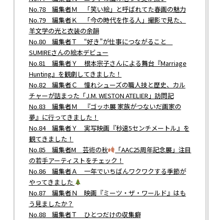
No.78 編集者Ｍ 「笑い絵」と呼ばれてた春画の魅力
No.79 編集者Ｋ 「今の時代を作る人」撮影で見た、
羊文学の光と衣装の余韻
No.80 編集者Ｔ “好き”が仕事につながること
SUMIREさんの絵本デビュー
No.81 編集者Ｙ 根本宗子さんによる舞台『Marriage
Hunting』を観劇してきました！
No.82 編集者Ｃ 憧れシューズの職人技と歴史、カル
チャーが詰まった「J.M. WESTON ATELIER」訪問記
No.83 編集者Ｍ 『ゴッホ展 家族がつないだ画家の
夢』に行ってきました！
No.84 編集者Ｙ 実写映画『秒速5センチメートル』を
観てきました！
No.85 編集者M 芸術の秋
「AAC25周年記念展」注目
の若手アーティストをチェック！
No.86 編集者Ａ 一年でいちばんワクワクする季節が
やってきました
No.87 編集者Ｎ 映画『ミーツ・ザ・ワールド』はも
う見ましたか？
No.88 編集者Ｔ ひとつだけの収集癖