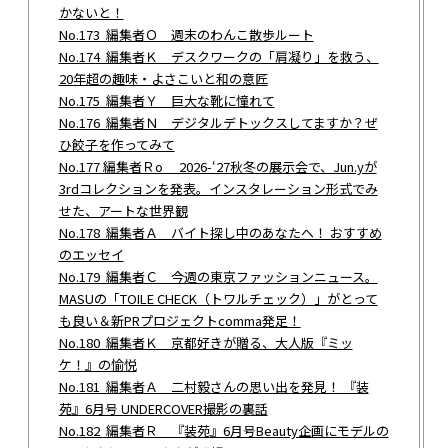
かないと！
No.173 編集者Ｏ 週末のわんこ散歩ルート
No.174 編集者Ｋ デスクワークの「肩凝り」を救う、
20年超の趣味・よさこいと和の意匠
No.175 編集者Ｙ 巨大な靴に憧れて
No.176 編集者Ｎ デジタルデトックスしてますか？ぜ
ひ餃子を作ってみて
No.177 編集者Ｒo 2026-‘27秋冬の展示会で、Jun.yが
3rdコレクションを発表。インスタレーション形式でみ
せた、アートな世界観
No.178 編集者Ａ バイト探し中のあなたへ！ おすすめ
のエッセイ
No.179 編集者Ｃ 今週の東京ファッションニュース。
MASUの「TOILE CHECK（トワルチェック）」がとって
も良い＆新PRプロジェクトcomma発足！
No.180 編集者Ｋ 京都好きが贈る、大人版『ミッ
ケ！』の愉悦
No.181 編集者Ａ 二村毅さんの思い出を発見！ 『装
苑』6月号 UNDERCOVER撮影の裏話
No.182 編集者Ｒ 『装苑』6月号Beauty企画にモデルの