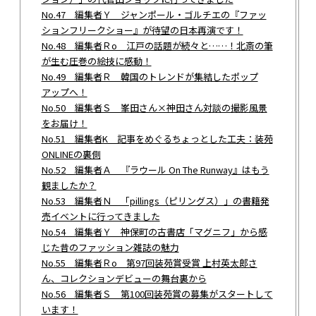
No.47 編集者Ｙ ジャンポール・ゴルチエの『ファッ
ションフリークショー』が待望の日本再演です！
No.48 編集者Ｒo 江戸の話題が続々と……！北斎の筆
が生む圧巻の絵技に感動！
No.49 編集者Ｒ 韓国のトレンドが集結したポップ
アップへ！
No.50 編集者Ｓ 峯田さん×神田さん対談の撮影風景
をお届け！
No.51 編集者K 記事をめぐるちょっとした工夫：装苑
ONLINEの裏側
No.52 編集者Ａ 『ラウール On The Runway』はもう
観ましたか？
No.53 編集者Ｎ 「pillings（ピリングス）」の書籍発
売イベントに行ってきました
No.54 編集者Ｙ 神保町の古書店「マグニフ」から感
じた昔のファッション雑誌の魅力
No.55 編集者Ｒo 第97回装苑賞受賞 上村英太郎さ
ん、コレクションデビューの舞台裏から
No.56 編集者Ｓ 第100回装苑賞の募集がスタートして
います！