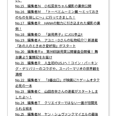
い。
No.15 編集者Ｎ 小松菜奈ちゃん撮影の裏側公開
No.16 編集者Ｍ 「トーベとムーミン展 ～とっておき
のものを探しに～」に行ってきました！
No.17 編集者Ｒ HANAの魅力に引き込まれた撮影の裏
側！
No.18 編集者Ｏ 「装苑男子」にJO1参上!!
No.19 編集者Ａ アユニ・Dさんの私物紹介♡ 新連載
『あの人のときめき愛好録』がスタート
No.20 編集者Ｒo 第99回装苑賞公開審査会開催！ 舞
台裏より奮闘記をお届け
No.21 編集者Ｒ 人生初のUSJへ！コイン・パーキン
グ・デリバリーのコラボや、スーパーマリオの世界観を
満喫
No.22 編集者Ｙ 「8番出口」が映画に?! ゲームオタク
必見の一本
No.23 編集者Ｃ 山田杏奈さんの連載がスタートしま
したよ～！
No.24 編集者Ｔ クリエイターではない一面が垣間見
られる絵本
No.25 編集者Ｍ ヤン・シュヴァンクマイエルの最後