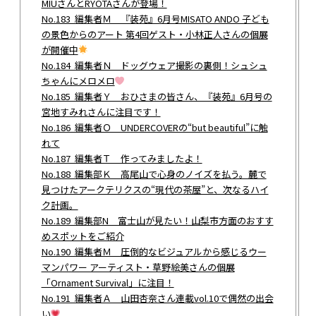
MIUさんとRYOTAさんが登場！
No.183 編集者Ｍ 『装苑』6月号MISATO ANDO 子ども
の景色からのアート 第4回ゲスト・小林正人さんの個展
が開催中
No.184 編集者Ｎ ドッグウェア撮影の裏側！シュシュ
ちゃんにメロメロ
No.185 編集者Ｙ おひさまの皆さん、『装苑』6月号の
宮地すみれさんに注目です！
No.186 編集者Ｏ UNDERCOVERの“but beautiful”に触
れて
No.187 編集者Ｔ 作ってみましたよ！
No.188 編集部Ｋ 高尾山で心身のノイズを払う。麓で
見つけたアークテリクスの“現代の茶屋”と、次なるハイ
ク計画。
No.189 編集部N 富士山が見たい！山梨市方面のおすす
めスポットをご紹介
No.190 編集者Ｍ 圧倒的なビジュアルから感じるウー
マンパワー アーティスト・草野絵美さんの個展
「Ornament Survival」に注目！
No.191 編集者Ａ 山田杏奈さん連載vol.10で偶然の出会
い