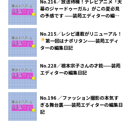
No.216／放送待機！テレビアニメ「天
幕のジャードゥーガル」がこの夏必見
の予感です ——装苑エディターの編集
日記
No.215／レシピ連載がリニューアル！
第一回はナポリタン
——装苑エディ
ターの編集日記
No.228／根本宗子さんの才能——装苑
エディターの編集日記
No.196 ／ファッション撮影の本気す
ぎる舞台裏——装苑エディターの編集日
記