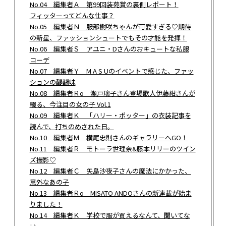
No.04 編集者Ａ 第99回装苑賞の裏側レポート！
フィッターってどんな仕事？
No.05 編集者Ｎ 服部樹咲ちゃんが可愛すぎる♡期待
の新星、ファッションシュートでもその才能を発揮！
No.06 編集者Ｓ アユニ・Dさんのおキュートな私服
コーデ
No.07 編集者Ｙ M A S Uのイベントで感じた、ファッ
ションの醍醐味
No.08 編集者Ｒo 瀬戸璃子さん登場歌人伊藤紺さんが
綴る、今注目の女の子 Vol.1
No.09 編集者Ｋ 「ハリー・ポッター」の衣装記事を
読んで、打ちのめされた日。
No.10 編集者Ｍ 横尾忠則さんのギャラリーへGO！
No.11 編集者Ｒ モトーラ世理奈&藤本リリーのツイン
ズ撮影♡
No.12 編集者Ｃ 矢島沙夜子さんの魔法にかかった、
意外なあの子
No.13 編集者Ｒo MISATO ANDOさんの新連載が始ま
りました！
No.14 編集者Ｋ 学校で服が買えるなんて、聞いてな