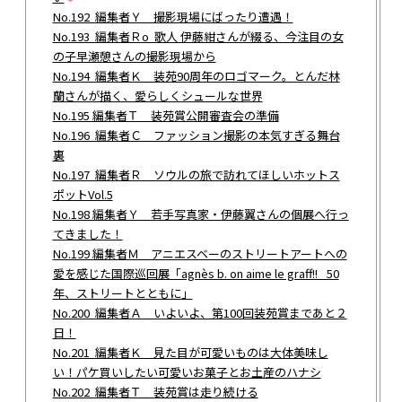
No.192 編集者Ｙ 撮影現場にばったり遭遇！
No.193 編集者Ｒo 歌人 伊藤紺さんが綴る、今注目の女
の子早瀬憩さんの撮影現場から
No.194 編集者Ｋ 装苑90周年のロゴマーク。とんだ林
蘭さんが描く、愛らしくシュールな世界
No.195 編集者Ｔ 装苑賞公開審査会の準備
No.196 編集者Ｃ ファッション撮影の本気すぎる舞台
裏
No.197 編集者Ｒ ソウルの旅で訪れてほしいホットス
ポットVol.5
No.198 編集者Ｙ 若手写真家・伊藤翼さんの個展へ行っ
てきました！
No.199 編集者Ｍ アニエスベーのストリートアートへの
愛を感じた国際巡回展「agnès b. on aime le graff!! _50
年、ストリートとともに」
No.200 編集者Ａ いよいよ、第100回装苑賞まであと２
日！
No.201 編集者Ｋ 見た目が可愛いものは大体美味し
い！パケ買いしたい可愛いお菓子とお土産のハナシ
No.202 編集者Ｔ 装苑賞は走り続ける