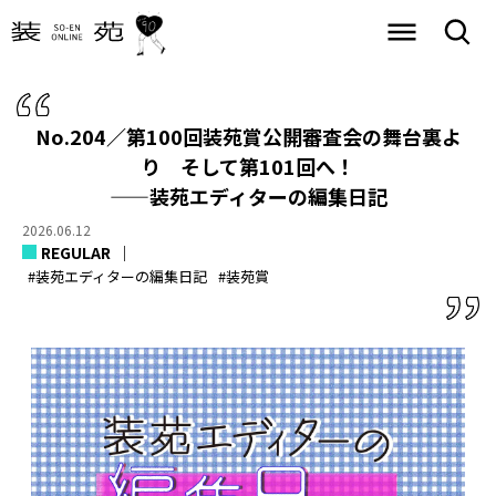
No.204／第100回装苑賞公開審査会の舞台裏よ
り そして第101回へ！
——装苑エディターの編集日記
2026.06.12
REGULAR
#装苑エディターの編集日記
#装苑賞