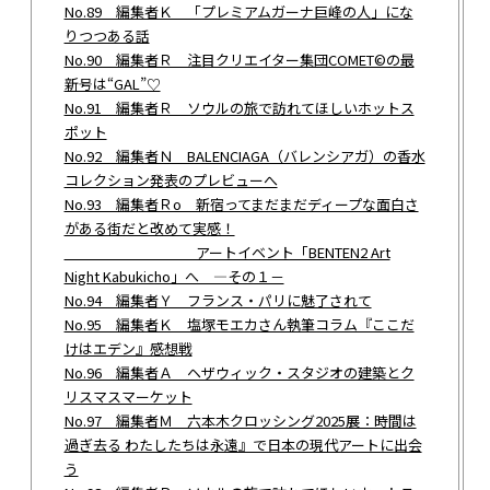
No.89 編集者Ｋ 「プレミアムガーナ巨峰の人」にな
りつつある話
No.90 編集者Ｒ 注目クリエイター集団COMET©︎の最
新号は“GAL”♡
No.91 編集者Ｒ ソウルの旅で訪れてほしいホットス
ポット
No.92 編集者Ｎ BALENCIAGA（バレンシアガ）の香水
コレクション発表のプレビューへ
No.93 編集者Ｒo 新宿ってまだまだディープな面白さ
がある街だと改めて実感！
アートイベント「BENTEN2 Art
Night Kabukicho」へ ―その１－
No.94 編集者Ｙ フランス・パリに魅了されて
No.95 編集者Ｋ 塩塚モエカさん執筆コラム『ここだ
けはエデン』感想戦
No.96 編集者Ａ ヘザウィック・スタジオの建築とク
リスマスマーケット
No.97 編集者Ｍ 六本木クロッシング2025展：時間は
過ぎ去る わたしたちは永遠』で日本の現代アートに出会
う