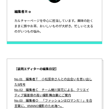
編集者Ｒｏ
カルチャーページを中心に担当しています。興味の赴く
ままに旅やお茶、おいしいものが大好き。忙しいと太る
のがいつもの悩み。
【
装苑エディターの編集日記
】
No.01 編集者Ｔ 小松菜奈さんとの出会いを思い出し
た9月号
No.02 編集者Ｃ チーム蜷川実花による、クリエイ
ティブ偏差値の高い撮影舞台裏にご案内
No.03 編集者Ｏ 「ファッションはロマンだ！」を合
言葉に、VIVIANO撮影のため海へ。