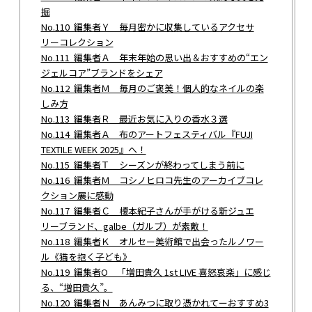
掘
No.110 編集者Ｙ 毎月密かに収集しているアクセサ
リーコレクション
No.111 編集者Ａ 年末年始の思い出＆おすすめの“エン
ジェルコア”ブランドをシェア
No.112 編集者Ｍ 毎月のご褒美！個人的なネイルの楽
しみ方
No.113 編集者Ｒ 最近お気に入りの香水３選
No.114 編集者Ａ 布のアートフェスティバル『FUJI
TEXTILE WEEK 2025』へ！
No.115 編集者Ｔ シーズンが終わってしまう前に
No.116 編集者Ｍ コシノヒロコ先生のアーカイブコレ
クション展に感動
No.117 編集者Ｃ 榎本紀子さんが手がける新ジュエ
リーブランド、galbe（ガルブ）が素敵！
No.118 編集者Ｋ オルセー美術館で出会ったルノワー
ル《猫を抱く子ども》
No.119 編集者O 「増田貴久 1st LIVE 喜怒哀楽」に感じ
る、“増田貴久”。
No.120 編集者Ｎ あんみつに取り憑かれてーおすすめ3