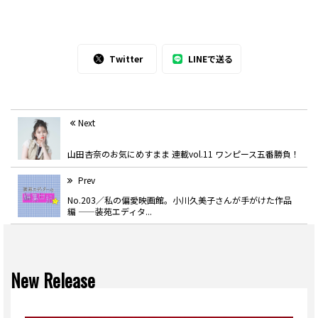
Twitter
LINEで送る
Next
山田杏奈のお気にめすまま 連載vol.11 ワンピース五番勝負！
Prev
No.203／私の偏愛映画館。小川久美子さんが手がけた作品
編 ——装苑エディタ...
New Release