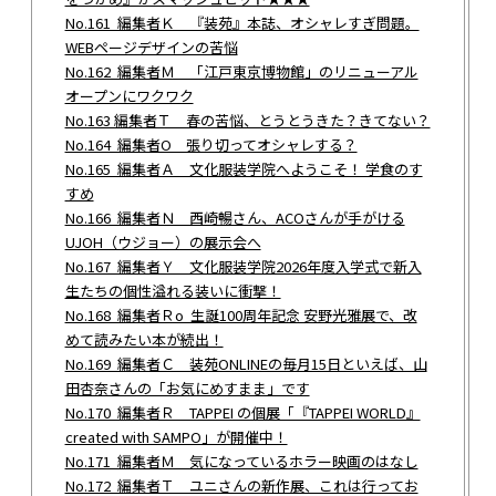
No.161 編集者Ｋ 『装苑』本誌、オシャレすぎ問題。
WEBページデザインの苦悩
No.162 編集者Ｍ 「江戸東京博物館」のリニューアル
オープンにワクワク
No.163 編集者Ｔ 春の苦悩、とうとうきた？きてない？
No.164 編集者О 張り切ってオシャレする？
No.165 編集者Ａ 文化服装学院へようこそ！ 学食のす
すめ
No.166 編集者Ｎ 西崎暢さん、ACOさんが手がける
UJOH（ウジョー）の展示会へ
No.167 編集者Ｙ 文化服装学院2026年度入学式で新入
生たちの個性溢れる装いに衝撃！
No.168 編集者Ｒo 生誕100周年記念 安野光雅展で、改
めて読みたい本が続出！
No.169 編集者Ｃ 装苑ONLINEの毎月15日といえば、山
田杏奈さんの「お気にめすまま」です
No.170 編集者Ｒ TAPPEI の個展「『TAPPEI WORLD』
created with SAMPO」が開催中！
No.171 編集者Ｍ 気になっているホラー映画のはなし
No.172 編集者Ｔ ユニさんの新作展、これは行ってお