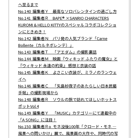
へ至るまで
No.140 編集者Ｙ 最高なソロバレンタインの過ごし方
No.141 編集者Ｒ BAPE® ×SANRIO CHARACTERS
KUROMI & HELLO KITTYのスペシャルコラボコレクショ
ンにときめき！
No.142 編集者Ｎ パリ発の人気ブランド「Carne
Bollente（カルネボレンテ）」
No.143 編集者Ｔ 「アエダム」の撮影裏話
No.144 編集者Ｍ 映画『ウィキッド ふたりの魔女』と
『ウィキッド 永遠の約束』 感想と衣装の話
No.145 編集者Ｋ よさこい衣装が、ミラノのランウェ
イへ
No.146 編集者Ｃ 「矢島紗夜子のあたらしい日本民藝
手帖」の撮影現場から
No.148 編集者Ｒ ソウルの旅で訪れてほしいホットス
ポットVol.4
No.149 編集者Ｙ 「MUSIC」カテゴリーにて連載中の
「A SONG」に注目！
No.150 編集者Ｒo モネ没後100年「クロード・モネ —
風景への問いかけ」展で、風景画の大作や、同時代の写