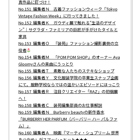
真作品に釘づけ！
No.151 編集者Ｎ 古着ファッションウィーク「Tokyo
Vintage Fashion Week」に行ってきました！
No.152 編集者Ｋ ガウディ展で触れる“生活のデザイ
ン”｜サグラダ・ファミリアの巨匠が手がけたタイルと
家具
No.153 編集者Ｏ 『装苑』ファッション撮影裏側の立
役者
No.154 編集者Ｍ 「POM POM SHOP」のオーナー Aya
Gloomyさんの楽曲にうっとり
No.155 編集者Ｔ 素敵な人たちのステキなショップ
No.156 編集者Ｙ 文化服装学院の卒業生スナップ企画
にて。服飾学校ならではの温かいエピソードにほっこり
No.157 編集者Ｒ 注目クリエイター「RAZ」の初個展
へ！
No.158 編集者Ｃ 装苑編集部員のお仕事解説
No.159 編集者Ｎ Burberry beautyの新作香水
「BURBERRY HER PARFUM（バーバリー ハー パルファ
ム）」
No.160 編集者Ａ 映画『マーティ・シュプリーム 世界
をつかめ』がスマッシュヒット★★★