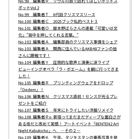
No.98 編集者Ｒ ソウルの旅で訪れてほしいホットス
ポットVol.2
No.99 編集者Ｔ 6代目クリスマスリース
No.100 編集者Ｃ 2025ブック私的ベスト３
No.101 編集者Ｏ 嶽本野ばらさんの連載「可愛いは文
化」”背中を押してくれる言葉。”
No.102 編集者Ａ 編集部員のクリスマス事情をシェア
No.103. 編集者Ａ 関西に住んでいるAKB48ファンの皆
さんに朗報です！
No.104 編集者Ｙ 圧倒的な歌声と演奏に涙ライブ
ビューイングオペラ「ラ・ボエーム」を観に行ってきま
した！
No.105 編集者Ｒ プリンティングウェアをドロップ
「Dedem」！
No.106 編集者Ｎ クリスマス直前！センスが光るプレ
ゼントをご紹介
No.107 編集者Ｓ 年末にトライしたい洋服リメイク
No.108 編集者Ｒo 新宿ってまだまだディープな面白さが
ある街だと改めて実感！ アートイベント「BENTEN2 Art
Night Kabukicho」へ ―その２－
No.109 編集者Ｋ 午年、タジキスタンの乗馬写真を発