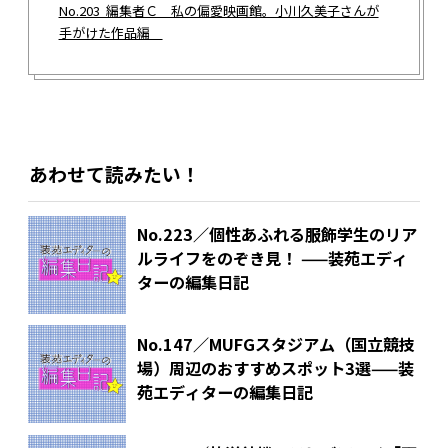
No.203 編集者Ｃ 私の偏愛映画館。小川久美子さんが
手がけた作品編
あわせて読みたい！
No.223／個性あふれる服飾学生のリア
ルライフをのぞき見！ ——装苑エディ
ターの編集日記
No.147／MUFGスタジアム（国立競技
場）周辺のおすすめスポット3選——装
苑エディターの編集日記