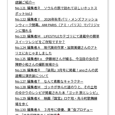
店舗ご紹介ー
No.121 編集者Ｒ ソウルの旅で訪れてほしいホットス
ポットVol.3
No.122 編集者Ｙ 2026年秋冬パリ・メンズファッショ
ンウィーク閉幕。AMI PARIS（アミ・パリス）でパリジャ
ンに憧れる
No.123 編集者Ｍ LIFESTYLEカテゴリにて連載中の簡単
スイーツレシピをご存知ですか？
No.124 編集者Ａ 現代美術作家・加賀美健さんのアト
リエにおじゃましました
No.125 編集者R o 伊藤紺さんが綴る、今注目の女の子
陣野小和さんの撮影現場から
No.126 編集者Ｒ 『装苑』3月号に掲載！anoさんの武
道館公演衣装について
No.127 編集者Ｔ なんて素敵なキャラクター
No.128 編集者Ｍ ゴッホが歩んだ道のりと、その土地
のゆかりのレシピが掲載された本「ゴッホ 旅とレシピ」
No.129 編集者Ｋ 映画『国宝』ロケ地・先斗町歌舞練
場を歩く
No.130 編集者Ａ ３月号に俳優、兼 “虫プロデュー