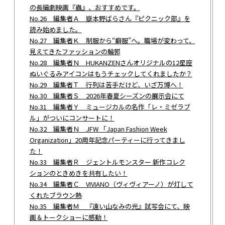
の長編劇映画『蟲』、おすすめです。
No.26 編集者Ａ 嶽本野ばらさん『ピクニック部』を
読み始めました。
No.27 編集者Ｋ 制服から“癖服”へ。職場が変わって、
見えてきたファッションの輪郭
No.28 編集者Ｎ HUKANZENさんオリジナルの12星座
ぬいぐるみアイコンはもうチェックしてくれましたか？
No.29 編集者Ｔ 行列は苦手だけど、いざ万博へ！
No.30 編集者Ｓ 2026年春夏シーズンの展示会にて
No.31 編集者Ｙ ミュージカルの名作「レ・ミゼラブ
ル」がついにコンサートに！
No.32 編集者Ｎ JFW 「Japan Fashion Week
Organization」20周年記念パーティーに行ってきまし
た！
No.33 編集者Ｒ ジェントルモンスター 新作コレク
ションのときめきを共有したい！
No.34 編集者Ｃ VIVIANO（ヴィヴィアーノ）が灯して
くれたブラウン熱
No.35 編集者Ｍ 『遠い山なみの光』試写会にて、映
画＆トークショーに感動！