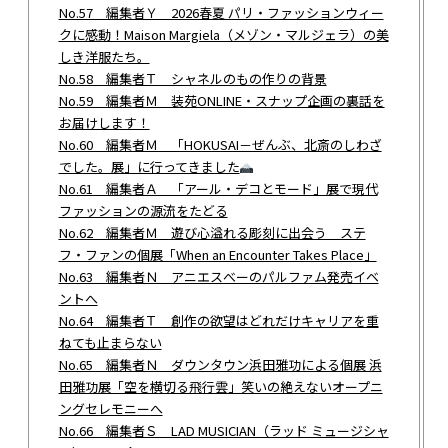
No.57 編集者Ｙ 2026春夏 パリ・ファッションウィー
クに感動！Maison Margiela（メゾン・マルジェラ）の美
しき洋服たち。
No.58 編集者Ｔ シャネルのもの作りの背景
No.59 編集者Ｍ 装苑ONLINE・スナップ企画の裏話を
お届けします！
No.60 編集者Ｍ 「HOKUSAI－ぜんぶ、北斎のしわざ
でした。展」に行ってきました
No.61 編集者Ａ 「アール・デコとモード」展で現代
ファッションの源流をたどる
No.62 編集者Ｍ 遊び心溢れる彫刻に出会う ステ
フ・ファンの個展「When an Encounter Takes Place」
No.63 編集者Ｎ アニエスべーのパルファム発売イベ
ントへ
No.64 編集者Ｔ 創作の欲望はどれだけキャリアを重
ねても止まらない
No.65 編集者Ｎ ダウンタウン浜田雅功による個展 浜
田雅功展「空を横切る飛行雲」笑いの絶えないオープニ
ングセレモニーへ
No.66 編集者Ｓ LAD MUSICIAN（ラッド ミュージシャ