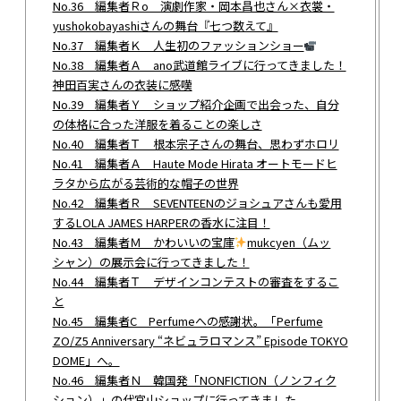
No.36 編集者Ｒo 演劇作家・岡本昌也さん×衣裳・
yushokobayashiさんの舞台『七つ数えて』
No.37 編集者Ｋ 人生初のファッションショー
No.38 編集者Ａ ano武道館ライブに行ってきました！
神田百実さんの衣装に感嘆
No.39 編集者Ｙ ショップ紹介企画で出会った、自分
の体格に合った洋服を着ることの楽しさ
No.40 編集者Ｔ 根本宗子さんの舞台、思わずホロリ
No.41 編集者Ａ Haute Mode Hirata オートモードヒ
ラタから広がる芸術的な帽子の世界
No.42 編集者Ｒ SEVENTEENのジョシュアさんも愛用
するLOLA JAMES HARPERの香水に注目！
No.43 編集者Ｍ かわいいの宝庫
mukcyen（ムッ
シャン）の展示会に行ってきました！
No.44 編集者Ｔ デザインコンテストの審査をするこ
と
No.45 編集者C Perfumeへの感謝状。「Perfume
ZO/Z5 Anniversary “ネビュラロマンス” Episode TOKYO
DOME」へ。
No.46 編集者Ｎ 韓国発「NONFICTION（ノンフィク
ション）」の代官山ショップに行ってきました