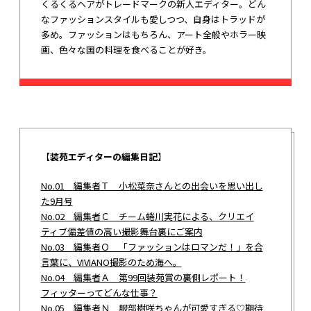
くるくるヘアがトレードマークの新人エディター。どん
なファッションスタイルも愛しつつ、自身はトラッドが
多め。ファッションはもちろん、アート全般やホラー映
画、色々な国の料理を食べることが好き。
【
装苑エディターの編集日記
】
No.01 編集者Ｔ 小松菜奈さんとの出会いを思い出し
た9月号
No.02 編集者Ｃ チーム蜷川実花による、クリエイ
ティブ偏差値の高い撮影舞台裏にご案内
No.03 編集者Ｏ 「ファッションはロマンだ！」を合
言葉に、VIVIANO撮影のため海へ。
No.04 編集者Ａ 第99回装苑賞の裏側レポート！
フィッターってどんな仕事？
No.05 編集者Ｎ 服部樹咲ちゃんが可愛すぎる♡期待