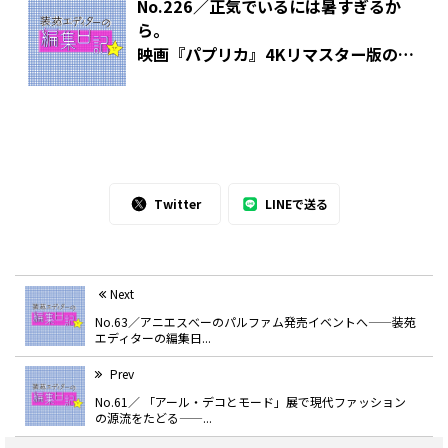
No.226／正気でいるには暑すぎるか
ら。
映画『パプリカ』4Kリマスター版の多
幸感に浸る夏——装苑エディターの編集
日記
Twitter
LINEで送る
Next
No.63／アニエスべーのパルファム発売イベントへ——装苑
エディターの編集日...
Prev
No.61／ 「アール・デコとモード」展で現代ファッション
の源流をたどる——...