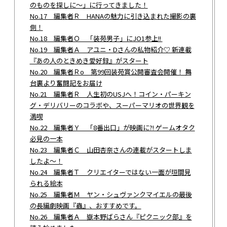
のものを探しに～」に行ってきました！
No.17 編集者Ｒ HANAの魅力に引き込まれた撮影の裏
側！
No.18 編集者Ｏ 「装苑男子」にJO1参上!!
No.19 編集者Ａ アユニ・Dさんの私物紹介♡ 新連載
『あの人のときめき愛好録』がスタート
No.20 編集者Ｒo 第99回装苑賞公開審査会開催！ 舞
台裏より奮闘記をお届け
No.21 編集者Ｒ 人生初のUSJへ！コイン・パーキン
グ・デリバリーのコラボや、スーパーマリオの世界観を
満喫
No.22 編集者Ｙ 「8番出口」が映画に?! ゲームオタク
必見の一本
No.23 編集者Ｃ 山田杏奈さんの連載がスタートしま
したよ～！
No.24 編集者Ｔ クリエイターではない一面が垣間見
られる絵本
No.25 編集者Ｍ ヤン・シュヴァンクマイエルの最後
の長編劇映画『蟲』、おすすめです。
No.26 編集者Ａ 嶽本野ばらさん『ピクニック部』を