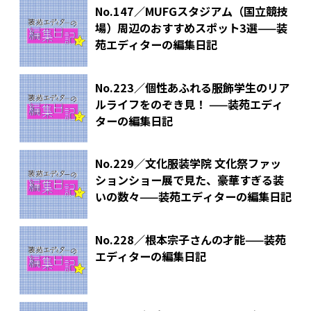
No.147／MUFGスタジアム（国立競技
場）周辺のおすすめスポット3選——装
苑エディターの編集日記
No.223／個性あふれる服飾学生のリア
ルライフをのぞき見！ ——装苑エディ
ターの編集日記
No.229／文化服装学院 文化祭ファッ
ションショー展で見た、豪華すぎる装
いの数々——装苑エディターの編集日記
No.228／根本宗子さんの才能——装苑
エディターの編集日記