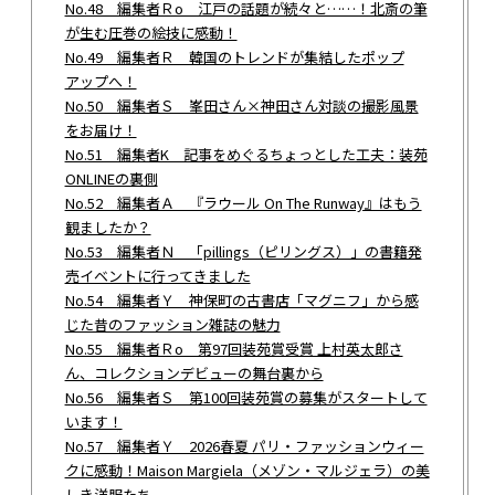
No.48 編集者Ｒo 江戸の話題が続々と……！北斎の筆
が生む圧巻の絵技に感動！
No.49 編集者Ｒ 韓国のトレンドが集結したポップ
アップへ！
No.50 編集者Ｓ 峯田さん×神田さん対談の撮影風景
をお届け！
No.51 編集者K 記事をめぐるちょっとした工夫：装苑
ONLINEの裏側
No.52 編集者Ａ 『ラウール On The Runway』はもう
観ましたか？
No.53 編集者Ｎ 「pillings（ピリングス）」の書籍発
売イベントに行ってきました
No.54 編集者Ｙ 神保町の古書店「マグニフ」から感
じた昔のファッション雑誌の魅力
No.55 編集者Ｒo 第97回装苑賞受賞 上村英太郎さ
ん、コレクションデビューの舞台裏から
No.56 編集者Ｓ 第100回装苑賞の募集がスタートして
います！
No.57 編集者Ｙ 2026春夏 パリ・ファッションウィー
クに感動！Maison Margiela（メゾン・マルジェラ）の美
しき洋服たち。