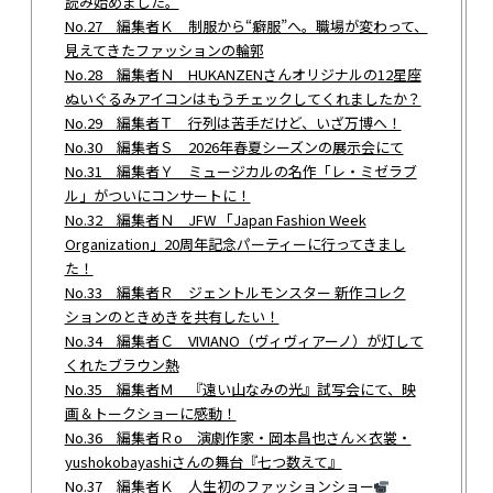
読み始めました。
No.27 編集者Ｋ 制服から“癖服”へ。職場が変わって、
見えてきたファッションの輪郭
No.28 編集者Ｎ HUKANZENさんオリジナルの12星座
ぬいぐるみアイコンはもうチェックしてくれましたか？
No.29 編集者Ｔ 行列は苦手だけど、いざ万博へ！
No.30 編集者Ｓ 2026年春夏シーズンの展示会にて
No.31 編集者Ｙ ミュージカルの名作「レ・ミゼラブ
ル」がついにコンサートに！
No.32 編集者Ｎ JFW 「Japan Fashion Week
Organization」20周年記念パーティーに行ってきまし
た！
No.33 編集者Ｒ ジェントルモンスター 新作コレク
ションのときめきを共有したい！
No.34 編集者Ｃ VIVIANO（ヴィヴィアーノ）が灯して
くれたブラウン熱
No.35 編集者Ｍ 『遠い山なみの光』試写会にて、映
画＆トークショーに感動！
No.36 編集者Ｒo 演劇作家・岡本昌也さん×衣裳・
yushokobayashiさんの舞台『七つ数えて』
No.37 編集者Ｋ 人生初のファッションショー