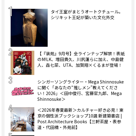
タイ王室がまとうオートクチュール。
シリキット王妃が築いた文化外交
【『装苑』9月号】全ラインナップ解禁！表紙
のM!LK、増田貴久、川尻蓮らに加え、中島健
人、森七菜、UTA、加賀翔×くるまが登場！
シンガーソングライター・Mega Shinnosuke
に聞く「あなたの“推しメン”教えてくださ
い！2026」＜田中俊行、宮藤官九郎、Mega
Shinnosuke＞
＜2026年春夏最新＞カルチャー好き必見！東
京の個性派ブックショップ10選 新建築書店 |
Post Architecture Books【三軒茶屋・表参
道・代田橋・外苑前】