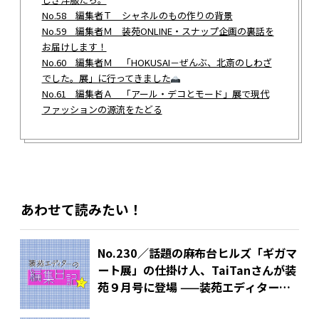
No.58 編集者Ｔ シャネルのもの作りの背景
No.59 編集者Ｍ 装苑ONLINE・スナップ企画の裏話を
お届けします！
No.60 編集者Ｍ 「HOKUSAI－ぜんぶ、北斎のしわざ
でした。展」に行ってきました
No.61 編集者Ａ 「アール・デコとモード」展で現代
ファッションの源流をたどる
あわせて読みたい！
No.230／話題の麻布台ヒルズ「ギガマ
ート展」の仕掛け人、TaiTanさんが装
苑９月号に登場 ——装苑エディターの
編集日記