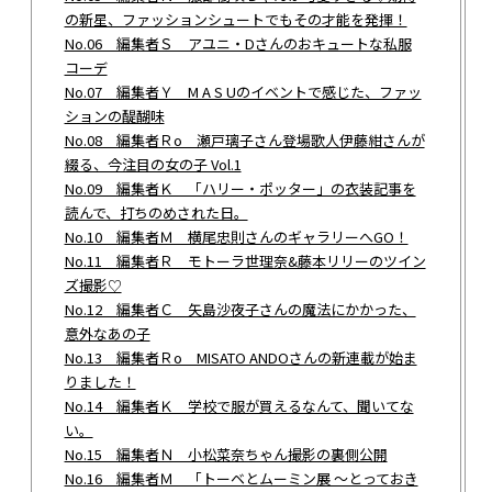
の新星、ファッションシュートでもその才能を発揮！
No.06 編集者Ｓ アユニ・Dさんのおキュートな私服
コーデ
No.07 編集者Ｙ M A S Uのイベントで感じた、ファッ
ションの醍醐味
No.08 編集者Ｒo 瀬戸璃子さん登場歌人伊藤紺さんが
綴る、今注目の女の子 Vol.1
No.09 編集者Ｋ 「ハリー・ポッター」の衣装記事を
読んで、打ちのめされた日。
No.10 編集者Ｍ 横尾忠則さんのギャラリーへGO！
No.11 編集者Ｒ モトーラ世理奈&藤本リリーのツイン
ズ撮影♡
No.12 編集者Ｃ 矢島沙夜子さんの魔法にかかった、
意外なあの子
No.13 編集者Ｒo MISATO ANDOさんの新連載が始ま
りました！
No.14 編集者Ｋ 学校で服が買えるなんて、聞いてな
い。
No.15 編集者Ｎ 小松菜奈ちゃん撮影の裏側公開
No.16 編集者Ｍ 「トーベとムーミン展 ～とっておき