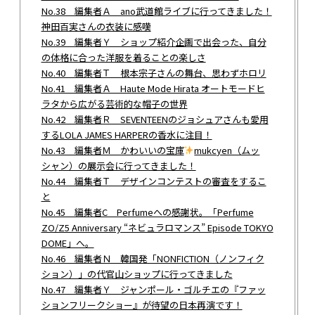
No.38 編集者Ａ ano武道館ライブに行ってきました！
神田百実さんの衣装に感嘆
No.39 編集者Ｙ ショップ紹介企画で出会った、自分
の体格に合った洋服を着ることの楽しさ
No.40 編集者Ｔ 根本宗子さんの舞台、思わずホロリ
No.41 編集者Ａ Haute Mode Hirata オートモードヒ
ラタから広がる芸術的な帽子の世界
No.42 編集者Ｒ SEVENTEENのジョシュアさんも愛用
するLOLA JAMES HARPERの香水に注目！
No.43 編集者Ｍ かわいいの宝庫
mukcyen（ムッ
シャン）の展示会に行ってきました！
No.44 編集者Ｔ デザインコンテストの審査をするこ
と
No.45 編集者C Perfumeへの感謝状。「Perfume
ZO/Z5 Anniversary “ネビュラロマンス” Episode TOKYO
DOME」へ。
No.46 編集者Ｎ 韓国発「NONFICTION（ノンフィク
ション）」の代官山ショップに行ってきました
No.47 編集者Ｙ ジャンポール・ゴルチエの『ファッ
ションフリークショー』が待望の日本再演です！