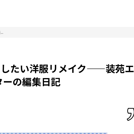
..
ライしたい洋服リメイク——装苑
ターの編集日記