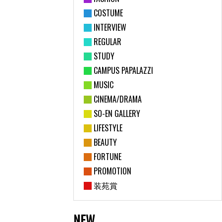
COSTUME
INTERVIEW
REGULAR
STUDY
CAMPUS PAPALAZZI
MUSIC
CINEMA/DRAMA
SO-EN GALLERY
LIFESTYLE
BEAUTY
FORTUNE
PROMOTION
装苑賞
NEW