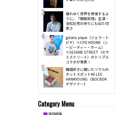
壊れゆく世界を修復するよ
うに。『開戦前夜』主演・
池松壮亮の祈りにも似た切
実さ
gelato pique（ジェラート
ピケ）×CPD HOOME（シ
ーピーディー・ホーム）
×SESAME STREET（セサ
ミストリート）のトリプル
コラボが発表！
韓国好きに聞いたソウルの
ホットスポット#6 LEE
HANKYOUNG 《BOCBOK
デザイナー》
Category Menu
FASHION