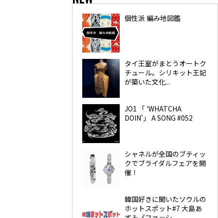
個性派 編み地図鑑
タイ王室がまとうオートク
チュール。シリキット王妃
が築いた文化...
JO1 「 'WHATCHA
DOIN'」 A SONG #052
シャネルが全国のブティッ
クでブライダルフェアを開
催！
韓国好きに聞いたソウルの
ホットスポット#7 大島あ
ずみ《ファッシ...