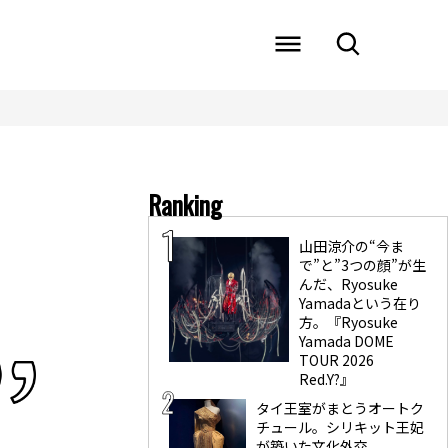
Ranking
エ
山田涼介の“今ま
で”と”3つの顔”が生
んだ、Ryosuke
Yamadaという在り
方。『Ryosuke
Yamada DOME
TOUR 2026
Red.Y?』
タイ王室がまとうオートク
チュール。シリキット王妃
が築いた文化外交