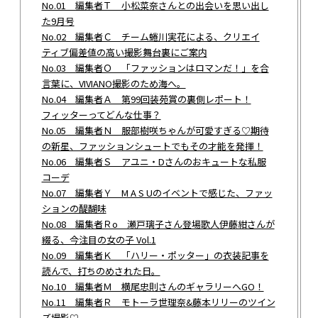
No.01 編集者Ｔ 小松菜奈さんとの出会いを思い出し
た9月号
No.02 編集者Ｃ チーム蜷川実花による、クリエイ
ティブ偏差値の高い撮影舞台裏にご案内
No.03 編集者Ｏ 「ファッションはロマンだ！」を合
言葉に、VIVIANO撮影のため海へ。
No.04 編集者Ａ 第99回装苑賞の裏側レポート！
フィッターってどんな仕事？
No.05 編集者Ｎ 服部樹咲ちゃんが可愛すぎる♡期待
の新星、ファッションシュートでもその才能を発揮！
No.06 編集者Ｓ アユニ・Dさんのおキュートな私服
コーデ
No.07 編集者Ｙ M A S Uのイベントで感じた、ファッ
ションの醍醐味
No.08 編集者Ｒo 瀬戸璃子さん登場歌人伊藤紺さんが
綴る、今注目の女の子 Vol.1
No.09 編集者Ｋ 「ハリー・ポッター」の衣装記事を
読んで、打ちのめされた日。
No.10 編集者Ｍ 横尾忠則さんのギャラリーへGO！
No.11 編集者Ｒ モトーラ世理奈&藤本リリーのツイン
ズ撮影♡