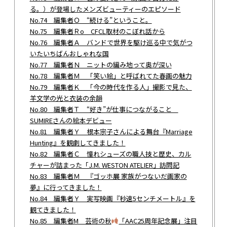
る。）が登場したメンズビューティーのエピソード
No.74 編集者Ｏ “続ける”ということ。
No.75 編集者Ｒo CFCL取材のこぼれ話から
No.76 編集者Ａ バンドで世界を駆け巡る中で気がつ
いたいちばんおしゃれな国
No.77 編集者Ｎ ニットの編み地って奥が深い
No.78 編集者Ｍ 「笑い絵」と呼ばれてた春画の魅力
No.79 編集者Ｋ 「今の時代を作る人」撮影で見た、
羊文学の光と衣装の余韻
No.80 編集者Ｔ “好き”が仕事につながること
SUMIREさんの絵本デビュー
No.81 編集者Ｙ 根本宗子さんによる舞台『Marriage
Hunting』を観劇してきました！
No.82 編集者Ｃ 憧れシューズの職人技と歴史、カル
チャーが詰まった「J.M. WESTON ATELIER」訪問記
No.83 編集者Ｍ 『ゴッホ展 家族がつないだ画家の
夢』に行ってきました！
No.84 編集者Ｙ 実写映画『秒速5センチメートル』を
観てきました！
No.85 編集者M 芸術の秋
「AAC25周年記念展」注目