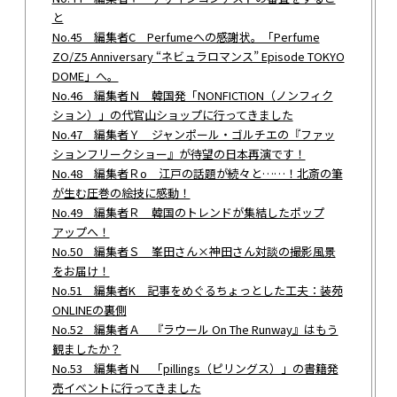
と
No.45 編集者C Perfumeへの感謝状。「Perfume
ZO/Z5 Anniversary “ネビュラロマンス” Episode TOKYO
DOME」へ。
No.46 編集者Ｎ 韓国発「NONFICTION（ノンフィク
ション）」の代官山ショップに行ってきました
No.47 編集者Ｙ ジャンポール・ゴルチエの『ファッ
ションフリークショー』が待望の日本再演です！
No.48 編集者Ｒo 江戸の話題が続々と……！北斎の筆
が生む圧巻の絵技に感動！
No.49 編集者Ｒ 韓国のトレンドが集結したポップ
アップへ！
No.50 編集者Ｓ 峯田さん×神田さん対談の撮影風景
をお届け！
No.51 編集者K 記事をめぐるちょっとした工夫：装苑
ONLINEの裏側
No.52 編集者Ａ 『ラウール On The Runway』はもう
観ましたか？
No.53 編集者Ｎ 「pillings（ピリングス）」の書籍発
売イベントに行ってきました