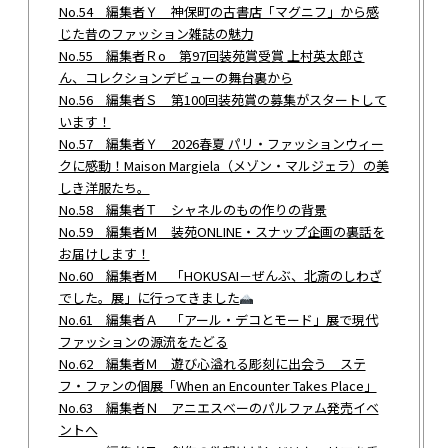
No.54 編集者Ｙ 神保町の古書店「マグニフ」から感
じた昔のファッション雑誌の魅力
No.55 編集者Ｒo 第97回装苑賞受賞 上村英太郎さ
ん、コレクションデビューの舞台裏から
No.56 編集者Ｓ 第100回装苑賞の募集がスタートして
います！
No.57 編集者Ｙ 2026春夏 パリ・ファッションウィー
クに感動！Maison Margiela（メゾン・マルジェラ）の美
しき洋服たち。
No.58 編集者Ｔ シャネルのもの作りの背景
No.59 編集者Ｍ 装苑ONLINE・スナップ企画の裏話を
お届けします！
No.60 編集者Ｍ 「HOKUSAI－ぜんぶ、北斎のしわざ
でした。展」に行ってきました
No.61 編集者Ａ 「アール・デコとモード」展で現代
ファッションの源流をたどる
No.62 編集者Ｍ 遊び心溢れる彫刻に出会う ステ
フ・ファンの個展「When an Encounter Takes Place」
No.63 編集者Ｎ アニエスべーのパルファム発売イベ
ントへ