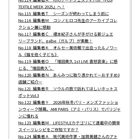
TEXTILE WEEK 2025』へ！
No.115 編集者Ｔ シーズンが終わってしまう前に
No.116 編集者Ｍ コシノヒロコ先生のアーカイブコレ
クション展に感動
No.117 編集者Ｃ 榎本紀子さんが手がける新ジュエ
リーブランド、galbe（ガルブ）が素敵！
No.118 編集者Ｋ オルセー美術館で出会ったルノワー
ル《猫を抱く子ども》
No.119 編集者Ｏ 「増田貴久 1st LIVE 喜怒哀楽」に感
じる、“増田貴久”。
No.120 編集者Ｎ あんみつに取り憑かれてーおすすめ3
店舗ご紹介ー
No.121 編集者Ｒ ソウルの旅で訪れてほしいホットス
ポットVol.3
No.122 編集者Ｙ 2026年秋冬パリ・メンズファッショ
ンウィーク閉幕。AMI PARIS（アミ・パリス）でパリジャ
ンに憧れる
No.123 編集者Ｍ LIFESTYLEカテゴリにて連載中の簡単
スイーツレシピをご存知ですか？
No.124 編集者Ａ 現代美術作家・加賀美健さんのアト