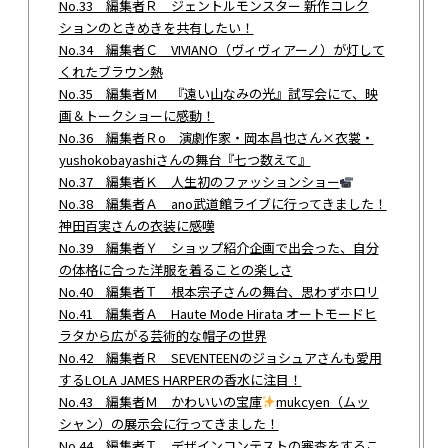
No.33 編集者Ｒ ジェントルモンスター 新作コレク
ションのときめきを共有したい！
No.34 編集者Ｃ VIVIANO（ヴィヴィアーノ）が灯して
くれたブラウン熱
No.35 編集者Ｍ 『遠い山なみの光』試写会にて、映
画＆トークショーに感動！
No.36 編集者Ｒo 演劇作家・岡本昌也さん×衣裳・
yushokobayashiさんの舞台『七つ数えて』
No.37 編集者Ｋ 人生初のファッションショー
No.38 編集者Ａ ano武道館ライブに行ってきました！
神田百実さんの衣装に感嘆
No.39 編集者Ｙ ショップ紹介企画で出会った、自分
の体格に合った洋服を着ることの楽しさ
No.40 編集者Ｔ 根本宗子さんの舞台、思わずホロリ
No.41 編集者Ａ Haute Mode Hirata オートモードヒ
ラタから広がる芸術的な帽子の世界
No.42 編集者Ｒ SEVENTEENのジョシュアさんも愛用
するLOLA JAMES HARPERの香水に注目！
No.43 編集者Ｍ かわいいの宝庫
mukcyen（ムッ
シャン）の展示会に行ってきました！
No.44 編集者Ｔ デザインコンテストの審査をするこ