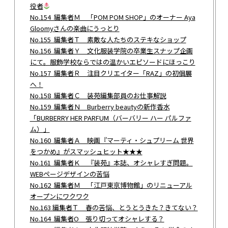
役者
No.154 編集者Ｍ 「POM POM SHOP」のオーナー Aya
Gloomyさんの楽曲にうっとり
No.155 編集者Ｔ 素敵な人たちのステキなショップ
No.156 編集者Ｙ 文化服装学院の卒業生スナップ企画
にて。服飾学校ならではの温かいエピソードにほっこり
No.157 編集者Ｒ 注目クリエイター「RAZ」の初個展
へ！
No.158 編集者Ｃ 装苑編集部員のお仕事解説
No.159 編集者Ｎ Burberry beautyの新作香水
「BURBERRY HER PARFUM（バーバリー ハー パルファ
ム）」
No.160 編集者Ａ 映画『マーティ・シュプリーム 世界
をつかめ』がスマッシュヒット★★★
No.161 編集者Ｋ 『装苑』本誌、オシャレすぎ問題。
WEBページデザインの苦悩
No.162 編集者Ｍ 「江戸東京博物館」のリニューアル
オープンにワクワク
No.163 編集者Ｔ 春の苦悩、とうとうきた？きてない？
No.164 編集者О 張り切ってオシャレする？