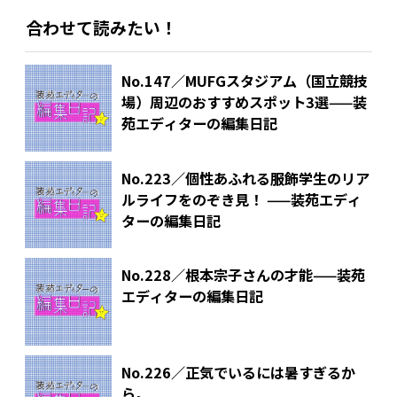
合わせて読みたい！
No.147／MUFGスタジアム（国立競技
場）周辺のおすすめスポット3選——装
苑エディターの編集日記
No.223／個性あふれる服飾学生のリア
ルライフをのぞき見！ ——装苑エディ
ターの編集日記
No.228／根本宗子さんの才能——装苑
エディターの編集日記
No.226／正気でいるには暑すぎるか
ら。