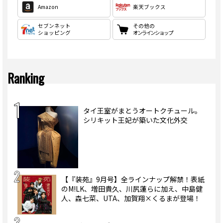
Amazon
楽天ブックス
セブンネット
その他の
ショッピング
オンラインショップ
Ranking
タイ王室がまとうオートクチュール。
シリキット王妃が築いた文化外交
【『装苑』9月号】全ラインナップ解禁！表紙
のM!LK、増田貴久、川尻蓮らに加え、中島健
人、森七菜、UTA、加賀翔×くるまが登場！