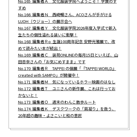
No.165 編集者Ａ 文化服装学院へようこそ！ 学食のす
すめ
No.166 編集者Ｎ 西崎暢さん、ACOさんが手がける
UJOH（ウジョー）の展示会へ
No.167 編集者Ｙ 文化服装学院2026年度入学式で新入
生たちの個性溢れる装いに衝撃！
No.168 編集者Ｒo 生誕100周年記念 安野光雅展で、改
めて読みたい本が続出！
No.169 編集者Ｃ 装苑ONLINEの毎月15日といえば、山
田杏奈さんの「お気にめすまま」です
No.170 編集者Ｒ TAPPEI の個展「『TAPPEI WORLD』
created with SAMPO」が開催中！
No.171 編集者Ｍ 気になっているホラー映画のはなし
No.172 編集者Ｔ ユニさんの新作展、これは行ってお
かないと！
No.173 編集者Ｏ 週末のわんこ散歩ルート
No.174 編集者Ｋ デスクワークの「肩凝り」を救う、
20年超の趣味・よさこいと和の意匠