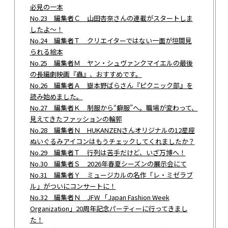
必見の一本
No.23 編集者Ｃ 山田杏奈さんの連載がスタートしま
したよ～！
No.24 編集者Ｔ クリエイターではない一面が垣間見
られる絵本
No.25 編集者Ｍ ヤン・シュヴァンクマイエルの最後
の長編劇映画『蟲』、おすすめです。
No.26 編集者Ａ 嶽本野ばらさん『ピクニック部』を
読み始めました。
No.27 編集者Ｋ 制服から“癖服”へ。職場が変わって、
見えてきたファッションの輪郭
No.28 編集者Ｎ HUKANZENさんオリジナルの12星座
ぬいぐるみアイコンはもうチェックしてくれましたか？
No.29 編集者Ｔ 行列は苦手だけど、いざ万博へ！
No.30 編集者Ｓ 2026年春夏シーズンの展示会にて
No.31 編集者Ｙ ミュージカルの名作「レ・ミゼラブ
ル」がついにコンサートに！
No.32 編集者Ｎ JFW 「Japan Fashion Week
Organization」20周年記念パーティーに行ってきまし
た！