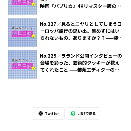
映画『パプリカ』4Kリマスター版の多
幸感に浸る夏——装苑エディターの編集
日記
No.227／見るとニヤリとしてしまうヨ
ーロッパ旅行の思い出。集めずにはい
られないもの、ありますか？？——装苑
エディターの編集日記
No.225／ラランド公開インタビューの
会場を彩った、芸術的クッキーが教え
てくれたこと ——装苑エディターの編
集日記
Twitter
LINEで送る