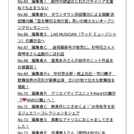
No.64 編集者Ｔ 創作の欲望はどれだけキャリアを重
ねても止まらない
No.65 編集者Ｎ ダウンタウン浜田雅功による個展 浜
田雅功展「空を横切る飛行雲」笑いの絶えないオープニ
ングセレモニーへ
No.66 編集者Ｓ LAD MUSICIAN（ラッド ミュージシャ
ン）の展示会へ
No.67 編集者Ｃ 装苑最新号が発売に。杉咲花さん×
南琴奈さん企画のこぼれ話
No.68 編集者Ａ 當真あみさんが自作のニット作品を
お披露目！
No.69 編集者Ｒo 中村壱太郎・尾上右近・市川團子
歌舞伎界の花形が豪華出演 立川の地で壮大な歌舞伎を
堪能！
No.70 編集者Ｒ クリエイティブユニットMargtの展示
『I
MARGT展』へ！
No.71 編集者Ｃ 無条件にときめくよ！’25年秋冬を彩
るジュエリーコレクションをシェア
No.72 編集者Ｓ 素敵なアトリエにおじゃましてきま
した！
No.73 編集者Ｒ 吉澤要人さん（原因は自分にあ