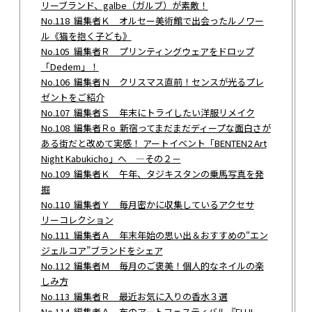
リーブランド、galbe（ガルブ）が素敵！
No.118 編集者Ｋ オルセー美術館で出会ったルノワー
ル《猫を抱く子ども》
No.105 編集者Ｒ プリンティングウェアをドロップ
「Dedem」！
No.106 編集者Ｎ クリスマス直前！センスが光るプレ
ゼントをご紹介
No.107 編集者Ｓ 年末にトライしたい洋服リメイク
No.108 編集者Ｒo 新宿ってまだまだディープな面白さが
ある街だと改めて実感！ アートイベント「BENTEN2 Art
Night Kabukicho」へ ―その２－
No.109 編集者Ｋ 午年、タジキスタンの乗馬写真を発
掘
No.110 編集者Ｙ 毎月密かに収集しているアクセサ
リーコレクション
No.111 編集者Ａ 年末年始の思い出＆おすすめの“エン
ジェルコア”ブランドをシェア
No.112 編集者Ｍ 毎月のご褒美！個人的なネイルの楽
しみ方
No.113 編集者Ｒ 最近お気に入りの香水３選
No.114 編集者Ａ 布のアートフェスティバル『FUJI