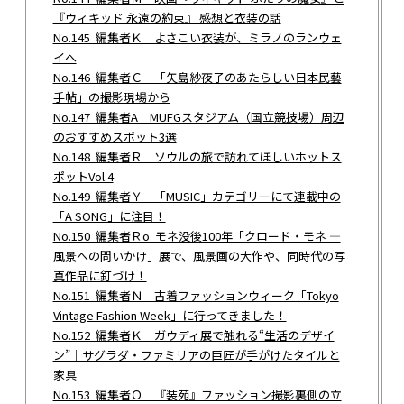
『ウィキッド 永遠の約束』 感想と衣装の話
No.145 編集者Ｋ よさこい衣装が、ミラノのランウェ
イへ
No.146 編集者Ｃ 「矢島紗夜子のあたらしい日本民藝
手帖」の撮影現場から
No.147 編集者A MUFGスタジアム（国立競技場）周辺
のおすすめスポット3選
No.148 編集者Ｒ ソウルの旅で訪れてほしいホットス
ポットVol.4
No.149 編集者Ｙ 「MUSIC」カテゴリーにて連載中の
「A SONG」に注目！
No.150 編集者Ｒo モネ没後100年「クロード・モネ —
風景への問いかけ」展で、風景画の大作や、同時代の写
真作品に釘づけ！
No.151 編集者Ｎ 古着ファッションウィーク「Tokyo
Vintage Fashion Week」に行ってきました！
No.152 編集者Ｋ ガウディ展で触れる“生活のデザイ
ン”｜サグラダ・ファミリアの巨匠が手がけたタイルと
家具
No.153 編集者Ｏ 『装苑』ファッション撮影裏側の立