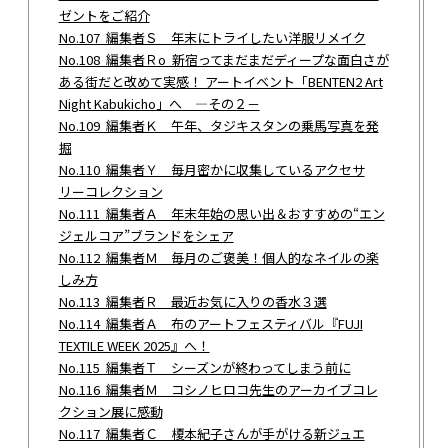
ゼントをご紹介
No.107 編集者Ｓ 年末にトライしたい洋服リメイク
No.108 編集者Ｒo 新宿ってまだまだディープな面白さが
ある街だと改めて実感！ アートイベント「BENTEN2 Art
Night Kabukicho」へ ―その２－
No.109 編集者Ｋ 午年、タジキスタンの乗馬写真を発
掘
No.110 編集者Ｙ 毎月密かに収集しているアクセサ
リーコレクション
No.111 編集者Ａ 年末年始の思い出＆おすすめの“エン
ジェルコア”ブランドをシェア
No.112 編集者Ｍ 毎月のご褒美！個人的なネイルの楽
しみ方
No.113 編集者Ｒ 最近お気に入りの香水３選
No.114 編集者Ａ 布のアートフェスティバル『FUJI
TEXTILE WEEK 2025』へ！
No.115 編集者Ｔ シーズンが終わってしまう前に
No.116 編集者Ｍ コシノヒロコ先生のアーカイブコレ
クション展に感動
No.117 編集者Ｃ 榎本紀子さんが手がける新ジュエ