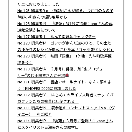
リエにおじゃましました
No.125 編集者R o 伊藤紺さんが綴る、今注目の女の子
陣野小和さんの撮影現場から
No.126 編集者Ｒ 『装苑』3月号に掲載！anoさんの武
道館公演衣装について
No.127 編集者Ｔ なんて素敵なキャラクター
No.128 編集者Ｍ ゴッホが歩んだ道のりと、その土地
のゆかりのレシピが掲載された本「ゴッホ 旅とレシピ」
No.129 編集者Ｋ 映画『国宝』ロケ地・先斗町歌舞練
場を歩く
No.130 編集者Ａ ３月号に俳優、兼 “虫プロデュー
サー”の片田陽依さんが登場
No.131 編集者Ｃ 書店でオールナイト、なんて夢のよ
う！KINOFES 2026に参加しました
No.132 編集者Ｙ はじめてのライブ来場者スナップ!ガ
ガファンたちの熱量に圧倒される。
No.133 編集者Ｎ 表参道のコンセプトストア「V.A.（ヴ
イエー）」をご紹介
No.134 編集者Ｒ 『装苑』３月号に登場！Fukaseさん
とスタイリスト百瀬豪さんの取材日