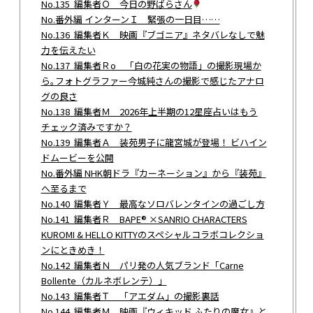
No.135 編集者Ｏ 今日の野ばらさん
No.番外編 インターンＩ 緊張の一日目……
No.136 編集者Ｋ 映画『ブゴニア』ネタバレなしで魅
力を伝えたい
No.137 編集者Ｒo 「白の花実の物語」の撮影現場か
ら｡フォトグラファー今城純さんの撮影で感じたアナロ
グの良さ
No.138 編集者Ｍ 2026年上半期の12星座占いはもう
チェック済みですか？
No.139 編集者Ａ 装苑男子に龍宮城が登場！ ビハイン
ドムービーを公開
No.番外編 NHK朝ドラ『カーネーション』から『装苑』
へ至るまで
No.140 編集者Ｙ 最高なソロバレンタインの過ごし方
No.141 編集者Ｒ BAPE® ×SANRIO CHARACTERS
KUROMI & HELLO KITTYのスペシャルコラボコレクショ
ンにときめき！
No.142 編集者Ｎ パリ発の人気ブランド「Carne
Bollente（カルネボレンテ）」
No.143 編集者Ｔ 「アエダム」の撮影裏話
No.144 編集者Ｍ 映画『ウィキッド ふたりの魔女』と