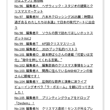
けはエデン』感想戦
No.96 編集者Ａ ヘザウィック・スタジオの建築とク
リスマスマーケット
No.97 編集者Ｍ 六本木クロッシング2025展：時間は
過ぎ去る わたしたちは永遠』で日本の現代アートに出会
う
No.98 編集者Ｒ ソウルの旅で訪れてほしいホットス
ポットVol.2
No.99 編集者Ｔ 6代目クリスマスリース
No.100 編集者Ｃ 2025ブック私的ベスト３
No.101 編集者Ｏ 嶽本野ばらさんの連載「可愛いは文
化」”背中を押してくれる言葉。”
No.102 編集者Ａ 編集部員のクリスマス事情をシェア
No.103. 編集者Ａ 関西に住んでいるAKB48ファンの皆
さんに朗報です！
No.104 編集者Ｙ 圧倒的な歌声と演奏に涙ライブ
ビューイングオペラ「ラ・ボエーム」を観に行ってきま
した！
No.105 編集者Ｒ プリンティングウェアをドロップ
「Dedem」！
No.106 編集者Ｎ クリスマス直前！センスが光るプレ