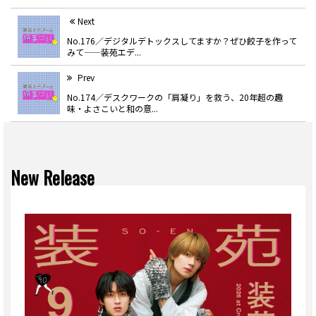
Next
No.176／デジタルデトックスしてますか？ぜひ餃子を作って
みて——装苑エデ...
Prev
No.174／デスクワークの「肩凝り」を救う、20年超の趣
味・よさこいと和の意...
New Release