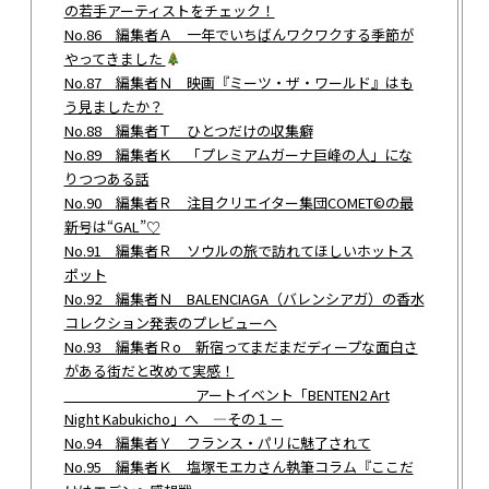
の若手アーティストをチェック！
No.86 編集者Ａ 一年でいちばんワクワクする季節が
やってきました
No.87 編集者Ｎ 映画『ミーツ・ザ・ワールド』はも
う見ましたか？
No.88 編集者Ｔ ひとつだけの収集癖
No.89 編集者Ｋ 「プレミアムガーナ巨峰の人」にな
りつつある話
No.90 編集者Ｒ 注目クリエイター集団COMET©︎の最
新号は“GAL”♡
No.91 編集者Ｒ ソウルの旅で訪れてほしいホットス
ポット
No.92 編集者Ｎ BALENCIAGA（バレンシアガ）の香水
コレクション発表のプレビューへ
No.93 編集者Ｒo 新宿ってまだまだディープな面白さ
がある街だと改めて実感！
アートイベント「BENTEN2 Art
Night Kabukicho」へ ―その１－
No.94 編集者Ｙ フランス・パリに魅了されて
No.95 編集者Ｋ 塩塚モエカさん執筆コラム『ここだ