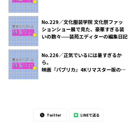
No.229／文化服装学院 文化祭ファッ
ションショー展で見た、豪華すぎる装
いの数々——装苑エディターの編集日記
No.226／正気でいるには暑すぎるか
ら。
映画『パプリカ』4Kリマスター版の多
幸感に浸る夏——装苑エディターの編集
日記
Twitter
LINEで送る