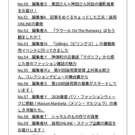
No.50 編集者Ｓ 峯田さん×神田さん対談の撮影風景
をお届け！
No.51 編集者K 記事をめぐるちょっとした工夫：装苑
ONLINEの裏側
No.52 編集者Ａ 『ラウール On The Runway』はもう
観ましたか？
No.53 編集者Ｎ 「pillings（ピリングス）」の書籍発
売イベントに行ってきました
No.54 編集者Ｙ 神保町の古書店「マグニフ」から感
じた昔のファッション雑誌の魅力
No.55 編集者Ｒo 第97回装苑賞受賞 上村英太郎さ
ん、コレクションデビューの舞台裏から
No.56 編集者Ｓ 第100回装苑賞の募集がスタートして
います！
No.57 編集者Ｙ 2026春夏 パリ・ファッションウィー
クに感動！Maison Margiela（メゾン・マルジェラ）の美
しき洋服たち。
No.58 編集者Ｔ シャネルのもの作りの背景
No.59 編集者Ｍ 装苑ONLINE・スナップ企画の裏話を
お届けします！