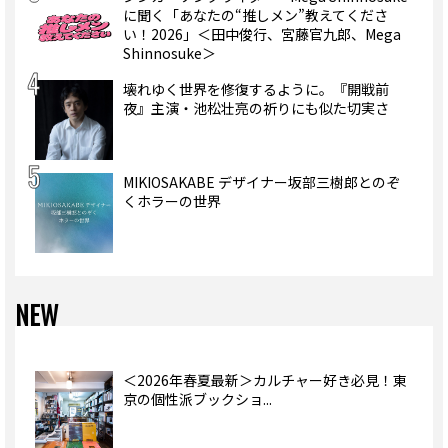
に聞く「あなたの“推しメン”教えてくださ
い！2026」＜田中俊行、宮藤官九郎、Mega
Shinnosuke＞
壊れゆく世界を修復するように。『開戦前
夜』主演・池松壮亮の祈りにも似た切実さ
MIKIOSAKABE デザイナー坂部三樹郎とのぞ
くホラーの世界
NEW
＜2026年春夏最新＞カルチャー好き必見！東
京の個性派ブックショ...