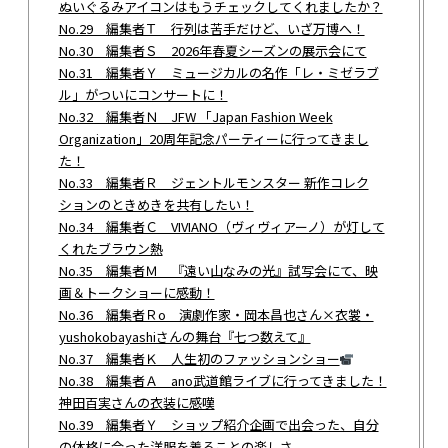
ぬいぐるみアイコンはもうチェックしてくれましたか？
No.29 編集者Ｔ 行列は苦手だけど、いざ万博へ！
No.30 編集者Ｓ 2026年春夏シーズンの展示会にて
No.31 編集者Ｙ ミュージカルの名作「レ・ミゼラブ
ル」がついにコンサートに！
No.32 編集者Ｎ JFW 「Japan Fashion Week
Organization」20周年記念パーティーに行ってきまし
た！
No.33 編集者Ｒ ジェントルモンスター 新作コレク
ションのときめきを共有したい！
No.34 編集者Ｃ VIVIANO（ヴィヴィアーノ）が灯して
くれたブラウン熱
No.35 編集者Ｍ 『遠い山なみの光』試写会にて、映
画＆トークショーに感動！
No.36 編集者Ｒo 演劇作家・岡本昌也さん×衣裳・
yushokobayashiさんの舞台『七つ数えて』
No.37 編集者Ｋ 人生初のファッションショー
No.38 編集者Ａ ano武道館ライブに行ってきました！
神田百実さんの衣装に感嘆
No.39 編集者Ｙ ショップ紹介企画で出会った、自分
の体格に合った洋服を着ることの楽しさ