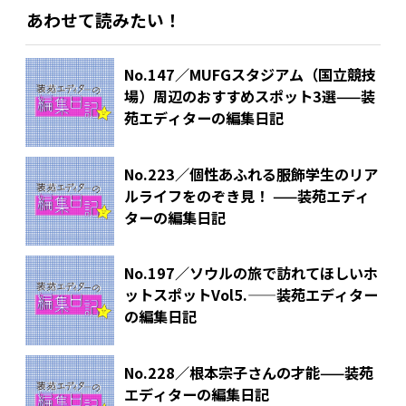
あわせて読みたい！
No.147／MUFGスタジアム（国立競技
場）周辺のおすすめスポット3選——装
苑エディターの編集日記
No.223／個性あふれる服飾学生のリア
ルライフをのぞき見！ ——装苑エディ
ターの編集日記
No.197／ソウルの旅で訪れてほしいホ
ットスポットVol5.——装苑エディター
の編集日記
No.228／根本宗子さんの才能——装苑
エディターの編集日記