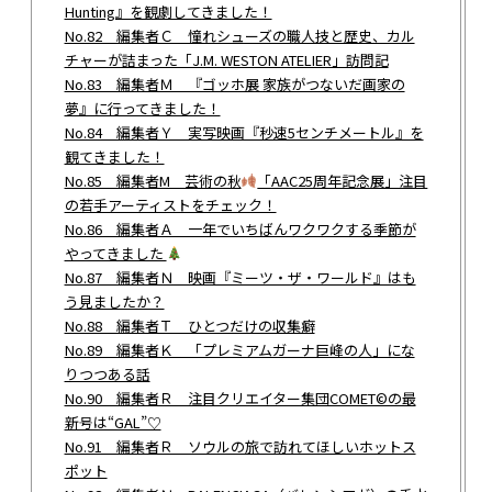
Hunting』を観劇してきました！
No.82 編集者Ｃ 憧れシューズの職人技と歴史、カル
チャーが詰まった「J.M. WESTON ATELIER」訪問記
No.83 編集者Ｍ 『ゴッホ展 家族がつないだ画家の
夢』に行ってきました！
No.84 編集者Ｙ 実写映画『秒速5センチメートル』を
観てきました！
No.85 編集者M 芸術の秋
「AAC25周年記念展」注目
の若手アーティストをチェック！
No.86 編集者Ａ 一年でいちばんワクワクする季節が
やってきました
No.87 編集者Ｎ 映画『ミーツ・ザ・ワールド』はも
う見ましたか？
No.88 編集者Ｔ ひとつだけの収集癖
No.89 編集者Ｋ 「プレミアムガーナ巨峰の人」にな
りつつある話
No.90 編集者Ｒ 注目クリエイター集団COMET©︎の最
新号は“GAL”♡
No.91 編集者Ｒ ソウルの旅で訪れてほしいホットス
ポット