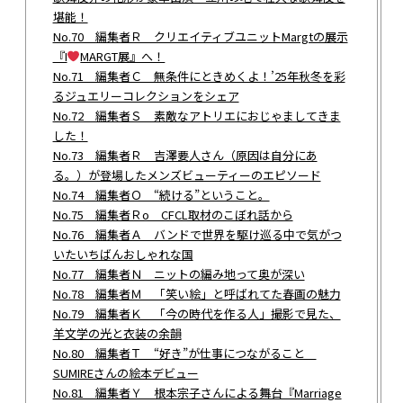
堪能！
No.70 編集者Ｒ クリエイティブユニットMargtの展示
『I
MARGT展』へ！
No.71 編集者Ｃ 無条件にときめくよ！’25年秋冬を彩
るジュエリーコレクションをシェア
No.72 編集者Ｓ 素敵なアトリエにおじゃましてきま
した！
No.73 編集者Ｒ 吉澤要人さん（原因は自分にあ
る。）が登場したメンズビューティーのエピソード
No.74 編集者Ｏ “続ける”ということ。
No.75 編集者Ｒo CFCL取材のこぼれ話から
No.76 編集者Ａ バンドで世界を駆け巡る中で気がつ
いたいちばんおしゃれな国
No.77 編集者Ｎ ニットの編み地って奥が深い
No.78 編集者Ｍ 「笑い絵」と呼ばれてた春画の魅力
No.79 編集者Ｋ 「今の時代を作る人」撮影で見た、
羊文学の光と衣装の余韻
No.80 編集者Ｔ “好き”が仕事につながること
SUMIREさんの絵本デビュー
No.81 編集者Ｙ 根本宗子さんによる舞台『Marriage