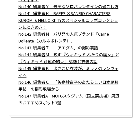
No.140 編集者Ｙ 最高なソロバレンタインの過ごし方
No.141 編集者Ｒ BAPE® ×SANRIO CHARACTERS
KUROMI & HELLO KITTYのスペシャルコラボコレクショ
ンにときめき！
No.142 編集者Ｎ パリ発の人気ブランド「Carne
Bollente（カルネボレンテ）」
No.143 編集者Ｔ 「アエダム」の撮影裏話
No.144 編集者Ｍ 映画『ウィキッド ふたりの魔女』と
『ウィキッド 永遠の約束』 感想と衣装の話
No.145 編集者Ｋ よさこい衣装が、ミラノのランウェ
イへ
No.146 編集者Ｃ 「矢島紗夜子のあたらしい日本民藝
手帖」の撮影現場から
No.147 編集者A MUFGスタジアム（国立競技場）周辺
のおすすめスポット3選