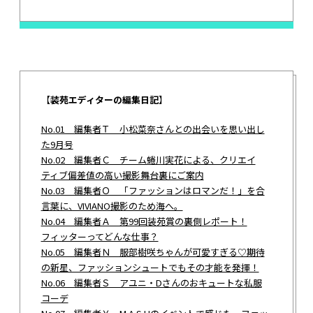
【
装苑エディターの編集日記
】
No.01 編集者Ｔ 小松菜奈さんとの出会いを思い出し
た9月号
No.02 編集者Ｃ チーム蜷川実花による、クリエイ
ティブ偏差値の高い撮影舞台裏にご案内
No.03 編集者Ｏ 「ファッションはロマンだ！」を合
言葉に、VIVIANO撮影のため海へ。
No.04 編集者Ａ 第99回装苑賞の裏側レポート！
フィッターってどんな仕事？
No.05 編集者Ｎ 服部樹咲ちゃんが可愛すぎる♡期待
の新星、ファッションシュートでもその才能を発揮！
No.06 編集者Ｓ アユニ・Dさんのおキュートな私服
コーデ