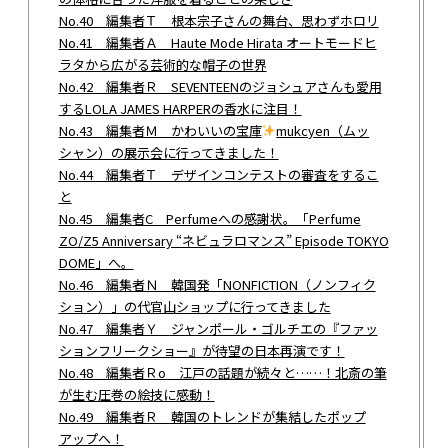
No.40 編集者Ｔ 根本宗子さんの舞台、思わずホロリ
No.41 編集者Ａ Haute Mode Hirata オートモードヒ
ラタから広がる芸術的な帽子の世界
No.42 編集者Ｒ SEVENTEENのジョシュアさんも愛用
するLOLA JAMES HARPERの香水に注目！
No.43 編集者Ｍ かわいいの宝庫
mukcyen（ムッ
シャン）の展示会に行ってきました！
No.44 編集者Ｔ デザインコンテストの審査をするこ
と
No.45 編集者C Perfumeへの感謝状。「Perfume
ZO/Z5 Anniversary “ネビュラロマンス” Episode TOKYO
DOME」へ。
No.46 編集者Ｎ 韓国発「NONFICTION（ノンフィク
ション）」の代官山ショップに行ってきました
No.47 編集者Ｙ ジャンポール・ゴルチエの『ファッ
ションフリークショー』が待望の日本再演です！
No.48 編集者Ｒo 江戸の話題が続々と……！北斎の筆
が生む圧巻の絵技に感動！
No.49 編集者Ｒ 韓国のトレンドが集結したポップ
アップへ！