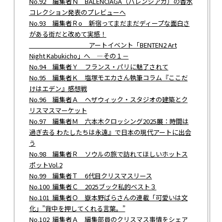
No.92 編集者Ｎ BALENCIAGA（バレンシアガ）の香水
コレクション発表のプレビューへ
No.93 編集者Ｒo 新宿ってまだまだディープな面白さ
がある街だと改めて実感！
アートイベント「BENTEN2 Art
Night Kabukicho」へ ―その１－
No.94 編集者Ｙ フランス・パリに魅了されて
No.95 編集者Ｋ 塩塚モエカさん執筆コラム『ここだ
けはエデン』感想戦
No.96 編集者Ａ ヘザウィック・スタジオの建築とク
リスマスマーケット
No.97 編集者Ｍ 六本木クロッシング2025展：時間は
過ぎ去る わたしたちは永遠』で日本の現代アートに出会
う
No.98 編集者Ｒ ソウルの旅で訪れてほしいホットス
ポットVol.2
No.99 編集者Ｔ 6代目クリスマスリース
No.100 編集者Ｃ 2025ブック私的ベスト３
No.101 編集者Ｏ 嶽本野ばらさんの連載「可愛いは文
化」”背中を押してくれる言葉。”
No.102 編集者Ａ 編集部員のクリスマス事情をシェア