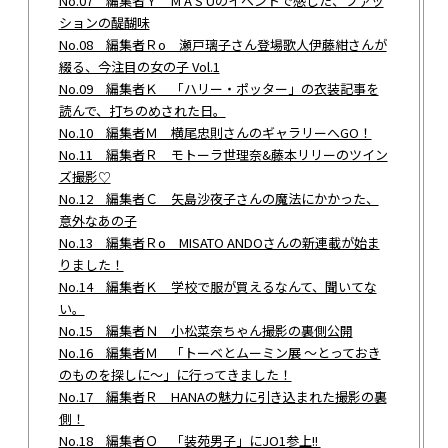
No.07 編集者Ｙ M A S Uのイベントで感じた、ファッ
ションの醍醐味
No.08 編集者Ｒo 瀬戸璃子さん登場歌人伊藤紺さんが
綴る、今注目の女の子 Vol.1
No.09 編集者Ｋ 「ハリー・ポッター」の衣装記事を
読んで、打ちのめされた日。
No.10 編集者Ｍ 横尾忠則さんのギャラリーへGO！
No.11 編集者Ｒ モトーラ世理奈&藤本リリーのツイン
ズ撮影♡
No.12 編集者Ｃ 矢島沙夜子さんの魔法にかかった、
意外なあの子
No.13 編集者Ｒo MISATO ANDOさんの新連載が始ま
りました！
No.14 編集者Ｋ 学校で服が買えるなんて、聞いてな
い。
No.15 編集者Ｎ 小松菜奈ちゃん撮影の裏側公開
No.16 編集者Ｍ 「トーベとムーミン展 ～とっておき
のものを探しに～」に行ってきました！
No.17 編集者Ｒ HANAの魅力に引き込まれた撮影の裏
側！
No.18 編集者Ｏ 「装苑男子」にJO1参上!!