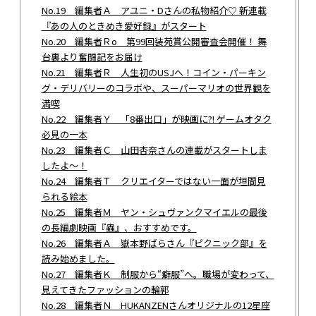
No.19 編集者Ａ アユニ・Dさんの私物紹介♡ 新連載
『あの人のときめき愛好録』がスタート
No.20 編集者Ｒo 第99回装苑賞公開審査会開催！ 舞
台裏より奮闘記をお届け
No.21 編集者Ｒ 人生初のUSJへ！コイン・パーキン
グ・デリバリーのコラボや、スーパーマリオの世界観を
満喫
No.22 編集者Ｙ 「8番出口」が映画に?! ゲームオタク
必見の一本
No.23 編集者Ｃ 山田杏奈さんの連載がスタートしま
したよ～！
No.24 編集者Ｔ クリエイターではない一面が垣間見
られる絵本
No.25 編集者Ｍ ヤン・シュヴァンクマイエルの最後
の長編劇映画『蟲』、おすすめです。
No.26 編集者Ａ 嶽本野ばらさん『ピクニック部』を
読み始めました。
No.27 編集者Ｋ 制服から“癖服”へ。職場が変わって、
見えてきたファッションの輪郭
No.28 編集者Ｎ HUKANZENさんオリジナルの12星座