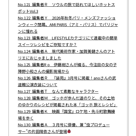
No.121 編集者Ｒ ソウルの旅で訪れてほしいホットス
ポットVol.3
No.122 編集者Ｙ 2026年秋冬パリ・メンズファッショ
ンウィーク閉幕。AMI PARIS（アミ・パリス）でパリジャ
ンに憧れる
No.123 編集者Ｍ LIFESTYLEカテゴリにて連載中の簡単
スイーツレシピをご存知ですか？
No.124 編集者Ａ 現代美術作家・加賀美健さんのアト
リエにおじゃましました
No.125 編集者R o 伊藤紺さんが綴る、今注目の女の子
陣野小和さんの撮影現場から
No.126 編集者Ｒ 『装苑』3月号に掲載！anoさんの武
道館公演衣装について
No.127 編集者Ｔ なんて素敵なキャラクター
No.128 編集者Ｍ ゴッホが歩んだ道のりと、その土地
のゆかりのレシピが掲載された本「ゴッホ 旅とレシピ」
No.129 編集者Ｋ 映画『国宝』ロケ地・先斗町歌舞練
場を歩く
No.130 編集者Ａ ３月号に俳優、兼 “虫プロデュー
サー”の片田陽依さんが登場