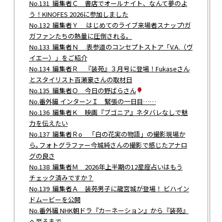
No.131 編集者Ｃ 書店でオールナイト、なんて夢のよ
う！KINOFES 2026に参加しました
No.132 編集者Ｙ はじめてのライブ来場者スナップ!ガ
ガファンたちの熱量に圧倒される。
No.133 編集者Ｎ 表参道のコンセプトストア「V.A.（ヴ
イエー）」をご紹介
No.134 編集者Ｒ 『装苑』３月号に登場！Fukaseさん
とスタイリスト百瀬豪さんの取材日
No.135 編集者Ｏ 今日の野ばらさん
No.番外編 インターンＩ 緊張の一日目……
No.136 編集者Ｋ 映画『ブゴニア』ネタバレなしで魅
力を伝えたい
No.137 編集者Ｒo 「白の花実の物語」の撮影現場か
ら｡フォトグラファー今城純さんの撮影で感じたアナロ
グの良さ
No.138 編集者Ｍ 2026年上半期の12星座占いはもう
チェック済みですか？
No.139 編集者Ａ 装苑男子に龍宮城が登場！ ビハイン
ドムービーを公開
No.番外編 NHK朝ドラ『カーネーション』から『装苑』
へ至るまで