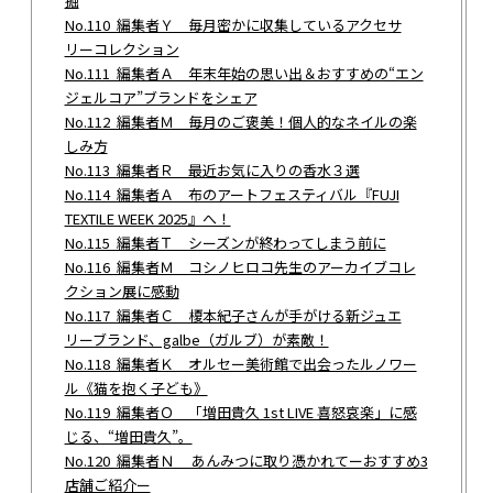
掘
No.110 編集者Ｙ 毎月密かに収集しているアクセサ
リーコレクション
No.111 編集者Ａ 年末年始の思い出＆おすすめの“エン
ジェルコア”ブランドをシェア
No.112 編集者Ｍ 毎月のご褒美！個人的なネイルの楽
しみ方
No.113 編集者Ｒ 最近お気に入りの香水３選
No.114 編集者Ａ 布のアートフェスティバル『FUJI
TEXTILE WEEK 2025』へ！
No.115 編集者Ｔ シーズンが終わってしまう前に
No.116 編集者Ｍ コシノヒロコ先生のアーカイブコレ
クション展に感動
No.117 編集者Ｃ 榎本紀子さんが手がける新ジュエ
リーブランド、galbe（ガルブ）が素敵！
No.118 編集者Ｋ オルセー美術館で出会ったルノワー
ル《猫を抱く子ども》
No.119 編集者Ｏ 「増田貴久 1st LIVE 喜怒哀楽」に感
じる、“増田貴久”。
No.120 編集者Ｎ あんみつに取り憑かれてーおすすめ3
店舗ご紹介ー