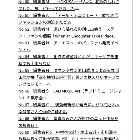
No.60 編集者Ｍ 「HOKUSAI－ぜんぶ、北斎のしわざ
でした。展」に行ってきました
No.61 編集者Ａ 「アール・デコとモード」展で現代
ファッションの源流をたどる
No.62 編集者Ｍ 遊び心溢れる彫刻に出会う ステ
フ・ファンの個展「When an Encounter Takes Place」
No.63 編集者Ｎ アニエスべーのパルファム発売イベ
ントへ
No.64 編集者Ｔ 創作の欲望はどれだけキャリアを重
ねても止まらない
No.65 編集者Ｎ ダウンタウン浜田雅功による個展 浜
田雅功展「空を横切る飛行雲」笑いの絶えないオープニ
ングセレモニーへ
No.66 編集者Ｓ LAD MUSICIAN（ラッド ミュージシャ
ン）の展示会へ
No.67 編集者Ｃ 装苑最新号が発売に。杉咲花さん×
南琴奈さん企画のこぼれ話
No.68 編集者Ａ 當真あみさんが自作のニット作品を
お披露目！
No.69 編集者Ｒo 中村壱太郎・尾上右近・市川團子
歌舞伎界の花形が豪華出演 立川の地で壮大な歌舞伎を