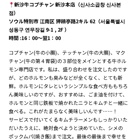
新沙牛コプチャン 新沙本店（신사소곱창 신사본
점）
ソウル特別市 江南区 狎鴎亭路2キル 62（서울특별시
성동구 연무장길 9-1 , 2F ）
時間 :16：00～翌1：00
コプチャン(牛の小腸)、テッチャン(牛の大腸)、マク
チャン(牛の第４胃袋)の３部位をメインとする牛ホル
モン専門店です。私は、盛り合わせを注文したのです
が、どのホルモンも臭みなどが全くなく、とても新
鮮。ホルモンにタレというシンプルな食べ方ももちろ
ん美味しいのですが、おすすめは、ごま油を付けて、
ホルモンと同じ鉄板で焼かれたニラとキムチと一緒に
食べる。これがたまらなく美味しいんです……！
サービスで付いてくるキムチラーメンもしっかりいた
だいたうえに、絶対食べようと決めていた、シメの
ポックムパ(焼き飯)まで注文。最後の最後まで幸せを