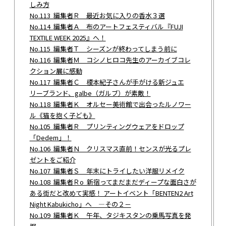
しみ方
No.113 編集者Ｒ 最近お気に入りの香水３選
No.114 編集者Ａ 布のアートフェスティバル『FUJI
TEXTILE WEEK 2025』へ！
No.115 編集者Ｔ シーズンが終わってしまう前に
No.116 編集者Ｍ コシノヒロコ先生のアーカイブコレ
クション展に感動
No.117 編集者Ｃ 榎本紀子さんが手がける新ジュエ
リーブランド、galbe（ガルブ）が素敵！
No.118 編集者Ｋ オルセー美術館で出会ったルノワー
ル《猫を抱く子ども》
No.105 編集者Ｒ プリンティングウェアをドロップ
「Dedem」！
No.106 編集者Ｎ クリスマス直前！センスが光るプレ
ゼントをご紹介
No.107 編集者Ｓ 年末にトライしたい洋服リメイク
No.108 編集者Ｒo 新宿ってまだまだディープな面白さが
ある街だと改めて実感！ アートイベント「BENTEN2 Art
Night Kabukicho」へ ―その２－
No.109 編集者Ｋ 午年、タジキスタンの乗馬写真を発