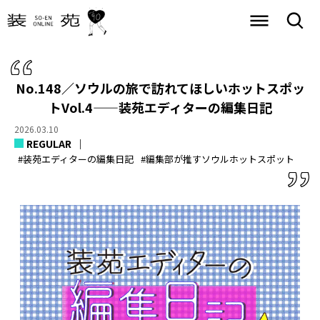
No.148／ソウルの旅で訪れてほしいホットスポッ
トVol.4——装苑エディターの編集日記
2026.03.10
REGULAR
#装苑エディターの編集日記
#編集部が推すソウルホットスポット