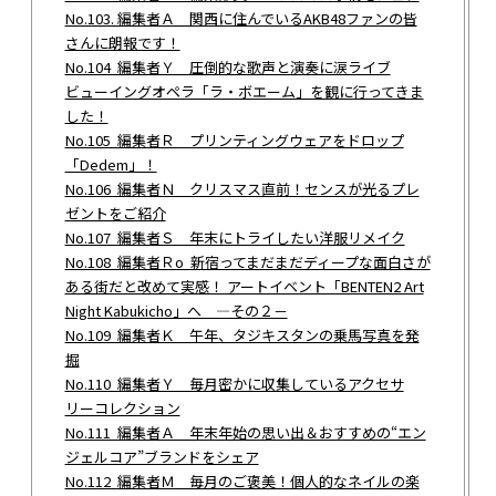
No.103. 編集者Ａ 関西に住んでいるAKB48ファンの皆
さんに朗報です！
No.104 編集者Ｙ 圧倒的な歌声と演奏に涙ライブ
ビューイングオペラ「ラ・ボエーム」を観に行ってきま
した！
No.105 編集者Ｒ プリンティングウェアをドロップ
「Dedem」！
No.106 編集者Ｎ クリスマス直前！センスが光るプレ
ゼントをご紹介
No.107 編集者Ｓ 年末にトライしたい洋服リメイク
No.108 編集者Ｒo 新宿ってまだまだディープな面白さが
ある街だと改めて実感！ アートイベント「BENTEN2 Art
Night Kabukicho」へ ―その２－
No.109 編集者Ｋ 午年、タジキスタンの乗馬写真を発
掘
No.110 編集者Ｙ 毎月密かに収集しているアクセサ
リーコレクション
No.111 編集者Ａ 年末年始の思い出＆おすすめの“エン
ジェルコア”ブランドをシェア
No.112 編集者Ｍ 毎月のご褒美！個人的なネイルの楽