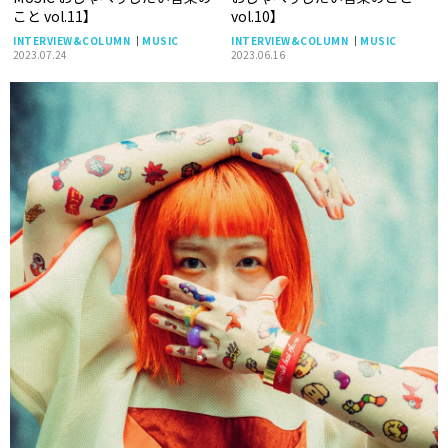
こと vol.11】
vol.10】
INTERVIEW&COLUMN
MUSIC
INTERVIEW&COLUMN
MUSIC
2023.07.24
2023.06.16