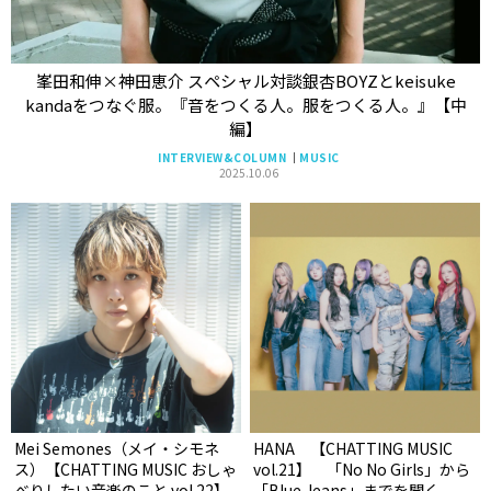
峯田和伸×神田恵介 スペシャル対談銀杏BOYZとkeisuke
kandaをつなぐ服。『音をつくる人。服をつくる人。』【中
編】
INTERVIEW&COLUMN
MUSIC
2025.10.06
Mei Semones（メイ・シモネ
HANA 【CHATTING MUSIC
ス）【CHATTING MUSIC おしゃ
vol.21】 「No No Girls」から
べりしたい音楽のこと vol.22】
「Blue Jeans」までを聞く