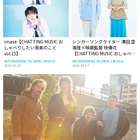
imase【CHATTING MUSIC お
シンガーソングライター 澤田 空
しゃべりしたい音楽のこと
海理×映画監督 枝優花
vol.15】
【CHATTING MUSIC おしゃべり
したい音楽のこと 特別編】
INTERVIEW&COLUMN
MUSIC
INTERVIEW&COLUMN
MUSIC
2024.05.10
2024.04.13