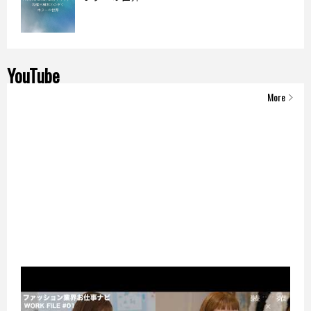
YouTube
More