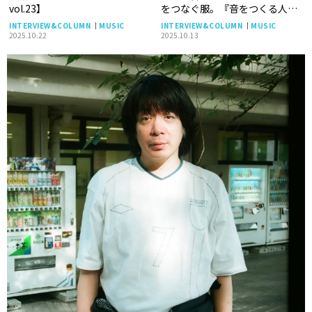
vol.23】
をつなぐ服。『音をつくる人。
服をつくる人。』【後編】
INTERVIEW&COLUMN
MUSIC
INTERVIEW&COLUMN
MUSIC
2025.10.22
2025.10.13