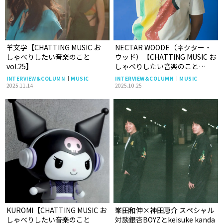
羊文学【CHATTING MUSIC お
NECTAR WOODE（ネクター・
しゃべりしたい音楽のこと
ウッド）【CHATTING MUSIC お
vol.25】
しゃべりしたい音楽のこと
vol.24】
INTERVIEW&COLUMN
MUSIC
INTERVIEW&COLUMN
MUSIC
2025.11.14
2025.10.25
KUROMI【CHATTING MUSIC お
峯田和伸×神田恵介 スペシャル
しゃべりしたい音楽のこと
対談銀杏BOYZとkeisuke kanda