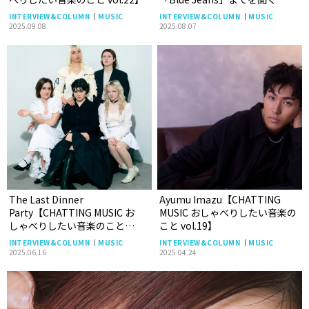
INTERVIEW&COLUMN
MUSIC
INTERVIEW&COLUMN
MUSIC
2025.09.08
2025.08.07
The Last Dinner
Ayumu Imazu【CHATTING
Party【CHATTING MUSIC お
MUSIC おしゃべりしたい音楽の
しゃべりしたい音楽のこと
こと vol.19】
vol.20】
INTERVIEW&COLUMN
MUSIC
INTERVIEW&COLUMN
MUSIC
2025.06.16
2025.04.24