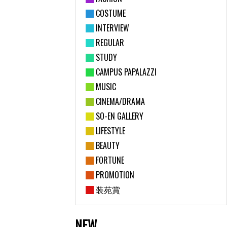
COSTUME
INTERVIEW
REGULAR
STUDY
CAMPUS PAPALAZZI
MUSIC
CINEMA/DRAMA
SO-EN GALLERY
LIFESTYLE
BEAUTY
FORTUNE
PROMOTION
装苑賞
NEW