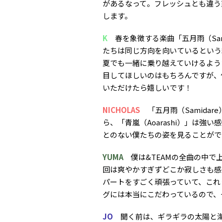
があるなって。フレッシュとも違う爽
します。
K
春を象徴する楽曲「五月雨（Sam
たちは同じ方向を向いているという結
夏でも一緒に乗り越えていけるよう
目してほしいのはもちろんですが、
いただけたら嬉しいです！
NICHOLAS
「五月雨（Samida
ら、「青嵐（Aoarashi）」は
とのない僕たちの姿を見ることがで
YUMA
僕は&TEAMの全曲の中で
回は爽やかすぎずどこか寂しさも感
パートをすごく頑張っていて、これ
グには本当にこだわっているので、
JO
聞く前は、ギラギラの太陽と海