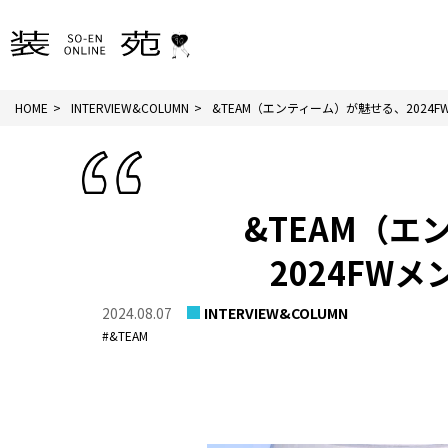
HOME
INTERVIEW&COLUMN
&TEAM（エンティーム）が魅せる、2024FWメ
&TEAM（
2024FW
2024.08.07
INTERVIEW&COLUMN
#&TEAM