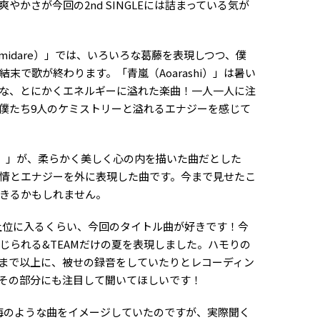
やかさが今回の2nd SINGLEには詰まっている気が
idare）」では、いろいろな葛藤を表現しつつ、僕
末で歌が終わります。「青嵐（Aoarashi）」は暑い
な、とにかくエネルギーに溢れた楽曲！一人一人に注
僕たち9人のケミストリーと溢れるエナジーを感じて
re）」が、柔らかく美しく心の内を描いた曲だとした
強い感情とエナジーを外に表現した曲です。今まで見せたこ
きるかもしれません。
上位に入るくらい、今回のタイトル曲が好きです！今
じられる&TEAMだけの夏を表現しました。ハモりの
まで以上に、被せの録音をしていたりとレコーディン
その部分にも注目して聞いてほしいです！
のような曲をイメージしていたのですが、実際聞く