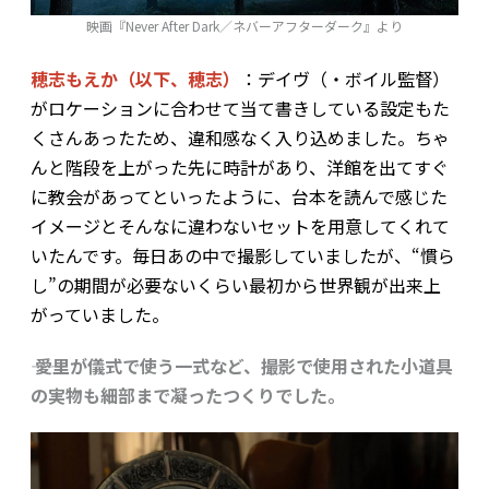
映画『Never After Dark／ネバーアフターダーク』より
穂志もえか（以下、穂志）
：デイヴ（・ボイル監督）
がロケーションに合わせて当て書きしている設定もた
くさんあったため、違和感なく入り込めました。ちゃ
んと階段を上がった先に時計があり、洋館を出てすぐ
に教会があって――といったように、台本を読んで感じた
イメージとそんなに違わないセットを用意してくれて
いたんです。毎日あの中で撮影していましたが、“慣ら
し”の期間が必要ないくらい最初から世界観が出来上
がっていました。
―― 愛里が儀式で使う一式など、撮影で使用された小道具
の実物も細部まで凝ったつくりでした。