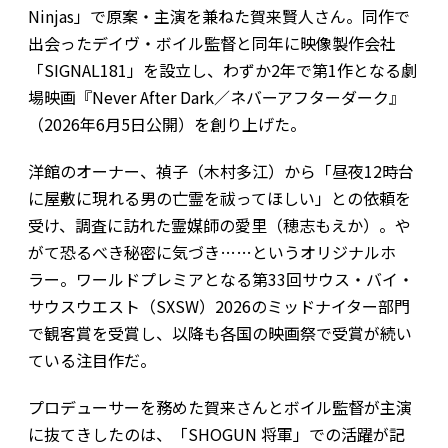
Ninjas」で原案・主演を兼ねた賀来賢人さん。同作で
出会ったデイヴ・ボイル監督と同年に映像製作会社
「SIGNAL181」を設立し、わずか2年で第1作となる劇
場映画『Never After Dark／ネバーアフターダーク』
（2026年6月5日公開）を創り上げた。
洋館のオーナー、禎子（木村多江）から「昼夜12時台
に屋敷に現れる男の亡霊を祓ってほしい」との依頼を
受け、調査に訪れた霊媒師の愛里（穂志もえか）。や
がて恐るべき秘密に気づき……というオリジナルホ
ラー。ワールドプレミアとなる第33回サウス・バイ・
サウスウエスト（SXSW）2026のミッドナイター部門
で観客賞を受賞し、以降も各国の映画祭で受賞が続い
ている注目作だ。
プロデューサーを務めた賀来さんとボイル監督が主演
に抜てきしたのは、「SHOGUN 将軍」での活躍が記