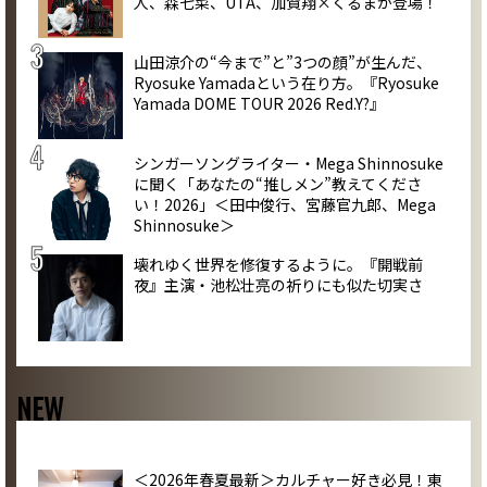
人、森七菜、UTA、加賀翔×くるまが登場！
山田涼介の“今まで”と”3つの顔”が生んだ、
Ryosuke Yamadaという在り方。『Ryosuke
Yamada DOME TOUR 2026 Red.Y?』
シンガーソングライター・Mega Shinnosuke
に聞く「あなたの“推しメン”教えてくださ
い！2026」＜田中俊行、宮藤官九郎、Mega
Shinnosuke＞
壊れゆく世界を修復するように。『開戦前
夜』主演・池松壮亮の祈りにも似た切実さ
NEW
＜2026年春夏最新＞カルチャー好き必見！東