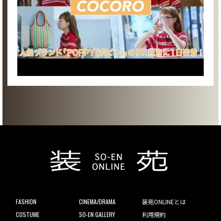
FASHION
CINEMA/DRAMA
装苑ONLINEとは
COSTUME
SO-EN GALLERY
利用規約