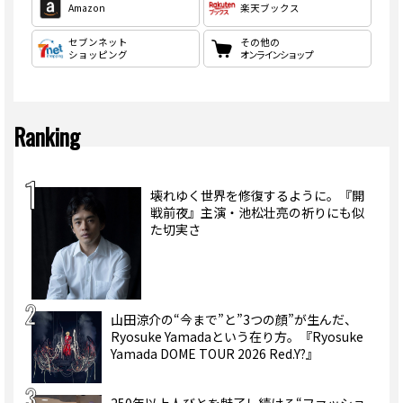
Amazon
楽天ブックス
セブンネット
その他の
ショッピング
オンラインショップ
Ranking
壊れゆく世界を修復するように。『開
戦前夜』主演・池松壮亮の祈りにも似
た切実さ
山田涼介の“今まで”と”3つの顔”が生んだ、
Ryosuke Yamadaという在り方。『Ryosuke
Yamada DOME TOUR 2026 Red.Y?』
250年以上人びとを魅了し続ける“ファッショ