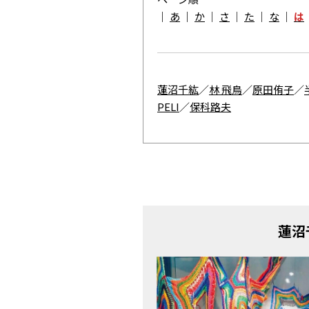
｜
あ
｜
か
｜
さ
｜
た
｜
な
｜
は
蓮沼千紘
／
林 飛鳥
／
原田侑子
／
PELI
／
保科路夫
蓮沼