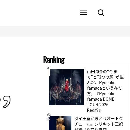
Ranking
山田涼介の“今ま
で”と”3つの顔”が生
んだ、Ryosuke
Yamadaという在り
方。『Ryosuke
Yamada DOME
TOUR 2026
Red.Y?』
タイ王室がまとうオートク
チュール。シリキット王妃
が築いた文化外交