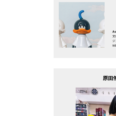
As
文
ジ
W
原田