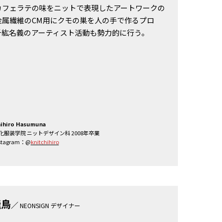
カフェラテの味をニットで表現したアートワークの
金属繊維のCM用にクモの巣を人の手で作るプロ
千紘名義のアーティスト活動も勢力的に行う。
ihiro Hasumuna
化服装学院 ニットデザイン科 2008年卒業
stagram：@
knitchihiro
飛鳥
／
NEONSIGN デザイナー