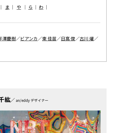
｜
ま
｜
や
｜
ら
｜
わ
｜
半澤慶樹
／
ビアンカ
／
東 佳苗
／
日髙 俊
／
古川 燿
／
千紘
／
an/eddy デザイナー