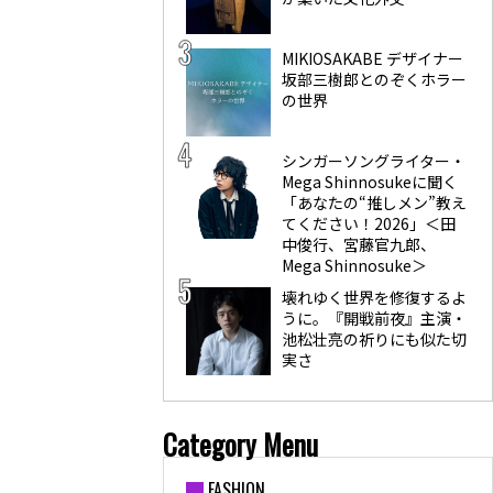
MIKIOSAKABE デザイナー
坂部三樹郎とのぞくホラー
の世界
シンガーソングライター・
Mega Shinnosukeに聞く
「あなたの“推しメン”教え
てください！2026」＜田
中俊行、宮藤官九郎、
Mega Shinnosuke＞
壊れゆく世界を修復するよ
うに。『開戦前夜』主演・
池松壮亮の祈りにも似た切
実さ
Category Menu
FASHION