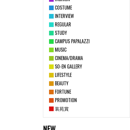
COSTUME
INTERVIEW
REGULAR
STUDY
CAMPUS PAPALAZZI
MUSIC
CINEMA/DRAMA
SO-EN GALLERY
LIFESTYLE
BEAUTY
FORTUNE
PROMOTION
装苑賞
NEW