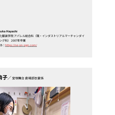
uka Hayashi
化服装学院 アパレル総合科（現・インダストリアルマーチャンダイ
ング科） 2007年卒業
EB：
https://ne-on-sign.com/
侑子
／
宝塚舞台 劇場部衣裳係