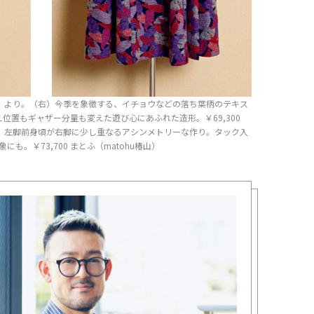
世界」より。（右）今季を象徴する、イチョウなどの落ち葉柄のテキス
位置もギャザー分量も変えた遊び心にあふれた造形。￥69,300
、左脚前身頃が右脚に少し重なるアシンメトリーな作り。タック入
も。￥73,700 まとふ（matohu椿山）