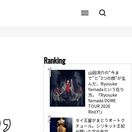
Ranking
山田涼介の“今ま
で”と”3つの顔”が生
んだ、Ryosuke
Yamadaという在り
方。『Ryosuke
Yamada DOME
TOUR 2026
Red.Y?』
タイ王室がまとうオートク
チュール。シリキット王妃
が築いた文化外交