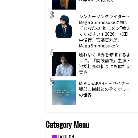
シンガーソングライター・
Mega Shinnosukeに聞く
「あなたの“推しメン”教え
てください！2026」＜田
中俊行、宮藤官九郎、
Mega Shinnosuke＞
壊れゆく世界を修復するよ
うに。『開戦前夜』主演・
池松壮亮の祈りにも似た切
実さ
MIKIOSAKABE デザイナー
坂部三樹郎とのぞくホラー
の世界
Category Menu
FASHION