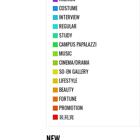
COSTUME
INTERVIEW
REGULAR
STUDY
CAMPUS PAPALAZZI
MUSIC
CINEMA/DRAMA
SO-EN GALLERY
LIFESTYLE
BEAUTY
FORTUNE
PROMOTION
装苑賞
NEW