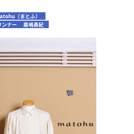
tohu（
まとふ
）
ンナー 廣嶋勇紀