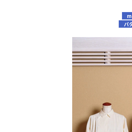
ma
パタ