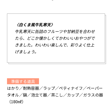
〈白くま風牛乳寒天〉
牛乳寒天に缶詰のフルーツや甘納豆を合わせ
たら、どこか懐かしくてかわいいおやつがで
きました。わいわい楽しんで、彩りよく仕上
げましょう。
準備する道具
はかり／耐熱容器／ラップ／ペティナイフ／ペーパー
タオル／鍋／泡立て器／茶こし／カップ／ガラスの器
（180㎖）