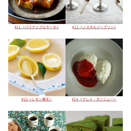
#11 <パイナップルケーキ>
#12 <ノスタルジープリン>
#13 <レモン寒天>
#14 <クレメ・ダンジュー>