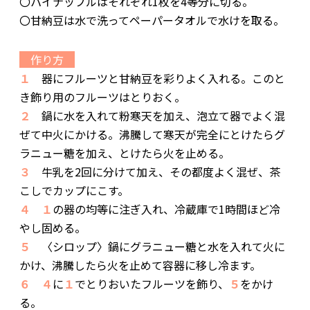
〇パイナップルはそれぞれ1枚を4等分に切る。
〇甘納豆は水で洗ってペーパータオルで水けを取る。
作り方
１
器にフルーツと甘納豆を彩りよく入れる。このと
き飾り用のフルーツはとりおく。
２
鍋に水を入れて粉寒天を加え、泡立て器でよく混
ぜて中火にかける。沸騰して寒天が完全にとけたらグ
ラニュー糖を加え、とけたら火を止める。
３
牛乳を2回に分けて加え、その都度よく混ぜ、茶
こしでカップにこす。
４
１
の器の均等に注ぎ入れ、冷蔵庫で1時間ほど冷
やし固める。
５
〈シロップ〉鍋にグラニュー糖と水を入れて火に
かけ、沸騰したら火を止めて容器に移し冷ます。
６
４
に
１
でとりおいたフルーツを飾り、
５
をかけ
る。