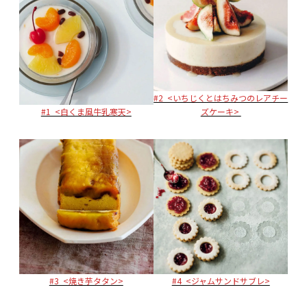
#2 <いちじくとはちみつのレアチー
#1 <白くま風牛乳寒天>
ズケーキ>
#3 <焼き芋タタン>
#4 <ジャムサンドサブレ>