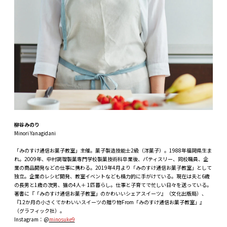
柳谷みのり
Minori Yanagidani
「みのすけ通信お菓子教室」主催。菓子製造技能士2級（洋菓子）。1988年福岡県生ま
れ。2009年、中村調理製菓専門学校製菓技術科卒業後、パティスリー、同校職員、企
業の商品開発などの仕事に携わる。2019年4月より「みのすけ通信お菓子教室」として
独立。企業のレシピ開発、教室イベントなども精力的に手がけている。現在は夫と6歳
の長男と1歳の次男、猫の4人＋ 1匹暮らし。仕事と子育てで忙しい日々を送っている。
著書に『「みのすけ通信お菓子教室」のかわいいシェアスイーツ』（文化出版局）、
『12か月の小さくてかわいいスイーツの贈り物From「みのすけ通信お菓子教室」』
（グラフィック社）。
Instagram：@
minosuke9