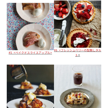
#6 <フレッシュベリーの型無しタル
#5 <ベイクドスライスアップル>
ト
>