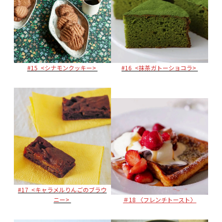
#15 <シナモンクッキー>
#16 <抹茶ガトーショコラ>
#17 <キャラメルりんごのブラウ
ニー>
＃18 〈フレンチトースト〉