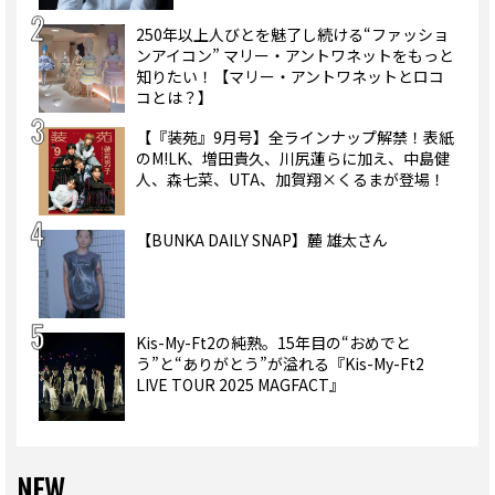
250年以上人びとを魅了し続ける“ファッショ
ンアイコン” マリー・アントワネットをもっと
知りたい！【マリー・アントワネットとロコ
コとは？】
【『装苑』9月号】全ラインナップ解禁！表紙
のM!LK、増田貴久、川尻蓮らに加え、中島健
人、森七菜、UTA、加賀翔×くるまが登場！
【BUNKA DAILY SNAP】麓 雄太さん
Kis-My-Ft2の純熟。15年目の“おめでと
う”と“ありがとう”が溢れる『Kis-My-Ft2
LIVE TOUR 2025 MAGFACT』
NEW