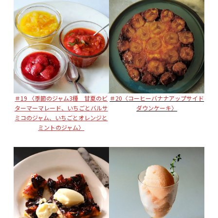
＃19 〈季節のジャム3種 甘夏のビ
＃20〈コーヒーバナナアップサイド
ターマーマレード、いちごとバルサ
ダウンケーキ〉
ミコのジャム、いちごとオレンジと
ミントのジャム〉