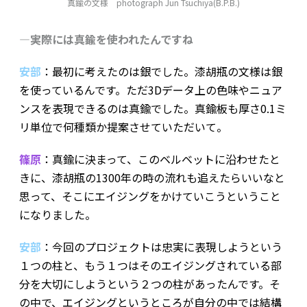
真鍮の文様 photograph Jun Tsuchiya(B.P.B.)
―実際には真鍮を使われたんですね
安部
：最初に考えたのは銀でした。漆胡瓶の文様は銀
を使っているんです。ただ3Dデータ上の色味やニュア
ンスを表現できるのは真鍮でした。真鍮板も厚さ0.1ミ
リ単位で何種類か提案させていただいて。
篠原
：真鍮に決まって、このベルベットに沿わせたと
きに、漆胡瓶の1300年の時の流れも追えたらいいなと
思って、そこにエイジングをかけていこうということ
になりました。
安部
：今回のプロジェクトは忠実に表現しようという
１つの柱と、もう１つはそのエイジングされている部
分を大切にしようという２つの柱があったんです。そ
の中で、エイジングというところが自分の中では結構