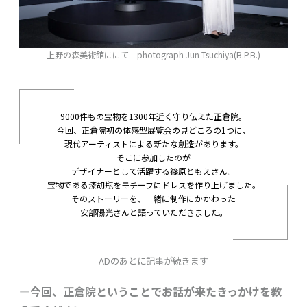
上野の森美術館ににて photograph Jun Tsuchiya(B.P.B.)
9000件もの宝物を1300年近く守り伝えた正倉院。
今回、正倉院初の体感型展覧会の見どころの1つに、
現代アーティストによる新たな創造があります。
そこに参加したのが
デザイナーとして活躍する篠原ともえさん。
宝物である漆胡瓶をモチーフにドレスを作り上げました。
そのストーリーを、一緒に制作にかかわった
安部陽光さんと語っていただきました。
ADのあとに記事が続きます
―今回、正倉院ということでお話が来たきっかけを教