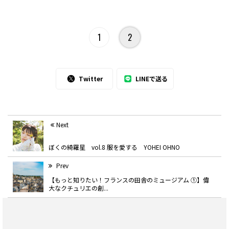
1
2
Twitter
LINEで送る
Next
ぼくの綺羅星 vol.8 服を愛する YOHEI OHNO
Prev
【もっと知りたい！フランスの田舎のミュージアム ①】偉
大なクチュリエの創...