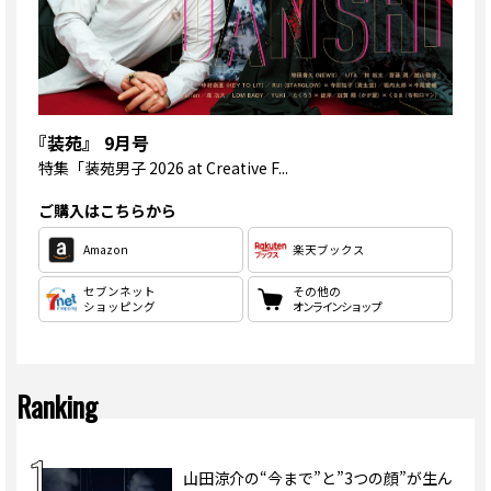
『装苑』 9月号
特集
「装苑男子 2026 at Creative F...
ご購入はこちらから
Amazon
楽天ブックス
セブンネット
その他の
ショッピング
オンラインショップ
Ranking
山田涼介の“今まで”と”3つの顔”が生ん