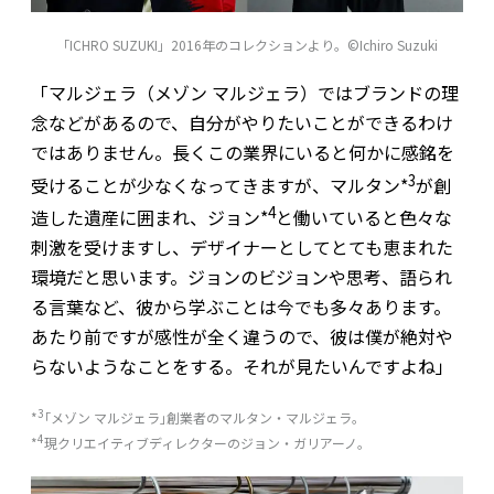
「ICHRO SUZUKI」2016年のコレクションより。©Ichiro Suzuki
「マルジェラ（メゾン マルジェラ）ではブランドの理
念などがあるので、自分がやりたいことができるわけ
ではありません。長くこの業界にいると何かに感銘を
3
受けることが少なくなってきますが、マルタン*
が創
4
造した遺産に囲まれ、ジョン*
と働いていると色々な
刺激を受けますし、デザイナーとしてとても恵まれた
環境だと思います。ジョンのビジョンや思考、語られ
る言葉など、彼から学ぶことは今でも多々あります。
あたり前ですが感性が全く違うので、彼は僕が絶対や
らないようなことをする。それが見たいんですよね」
3
*
｢メゾン マルジェラ｣創業者のマルタン・マルジェラ。
4
*
現クリエイティブディレクターのジョン・ガリアーノ。