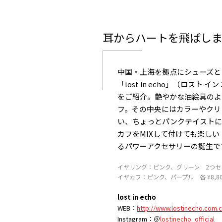
耳からハートを飛ばし
中国・上海を拠点にシューズと
「lost in echo」（ロス
をご紹介。艶やかな油絵具のよ
フ。その中央にはカラーやクリ
い、ちょっとパンクテイストに
カフをMIXして付けても楽し
るパワーアクセサリーの誕生で
イヤリング：ピンク、グリーン 2つセット
イヤカフ：ピンク、パープル 各 ¥8,8
lost in echo
WEB：
http://www.lostinecho.com.c
Instagram：
＠
lostinecho_official