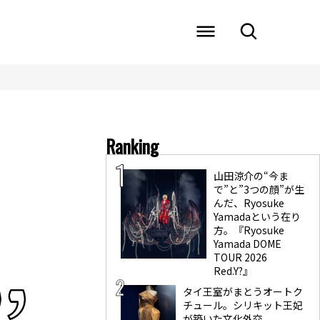
Ranking
山田涼介の“今ま
で”と”3つの顔”が生
んだ、Ryosuke
Yamadaという在り
方。『Ryosuke
Yamada DOME
TOUR 2026
Red.Y?』
タイ王室がまとうオートク
チュール。シリキット王妃
が築いた文化外交