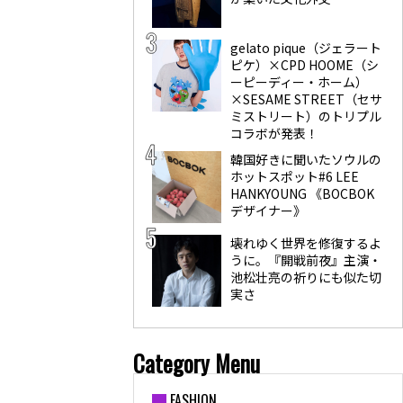
gelato pique（ジェラート
ピケ）×CPD HOOME（シ
ーピーディー・ホーム）
×SESAME STREET（セサ
ミストリート）のトリプル
コラボが発表！
韓国好きに聞いたソウルの
ホットスポット#6 LEE
HANKYOUNG 《BOCBOK
デザイナー》
壊れゆく世界を修復するよ
うに。『開戦前夜』主演・
池松壮亮の祈りにも似た切
実さ
Category Menu
FASHION