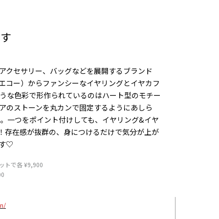
ます
アクセサリー、バッグなどを展開するブランド
ト イン エコー）からファンシーなイヤリングとイヤカフ
うな色彩で形作られているのは
ハート型のモチー
アのストーンを丸カンで固定するようにあしら
。一つをポイント付けしても、
イヤリング&イヤ
い！存在感が抜群の、身につけるだけで気分が上が
す♡
で各 ¥9,900
00
n/