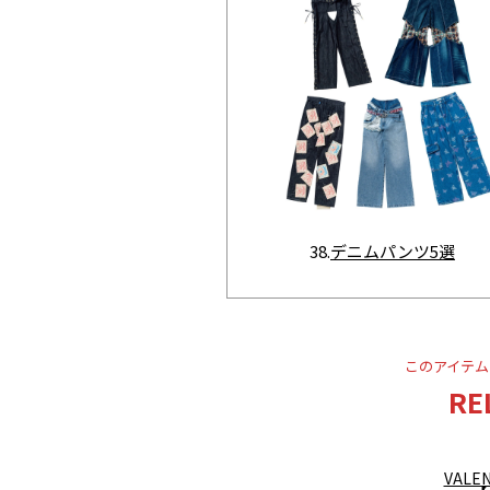
38.
デニムパンツ5選
このアイテム
RE
VAL