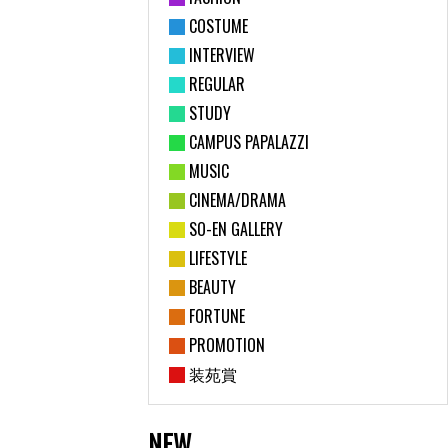
COSTUME
INTERVIEW
REGULAR
STUDY
CAMPUS PAPALAZZI
MUSIC
CINEMA/DRAMA
SO-EN GALLERY
LIFESTYLE
BEAUTY
FORTUNE
PROMOTION
装苑賞
NEW