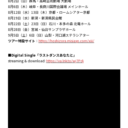
8月2日（日）群馬・高崎芸術劇場 大劇場
8月6日（木）岐阜・⻑良川国際会議場 メインホール
8月12日（水）13日（木）京都・ロームシアター京都
8月19日（水）新潟・新潟県⺠会館
8月22日（土）23日（日）石川・本多の森 北電ホール
8月28日（金）宮城・仙台サンプラザホール
9月5日（土）6日（日）山梨・河⼝湖ステラシアター
ツアー
特設サイト
：
https://hoshizora.misiasp.com/xiii/
■Digital Single「ラストダンスあなたと」
streaming & download:
https://va.lnk.to/wj7Pdj