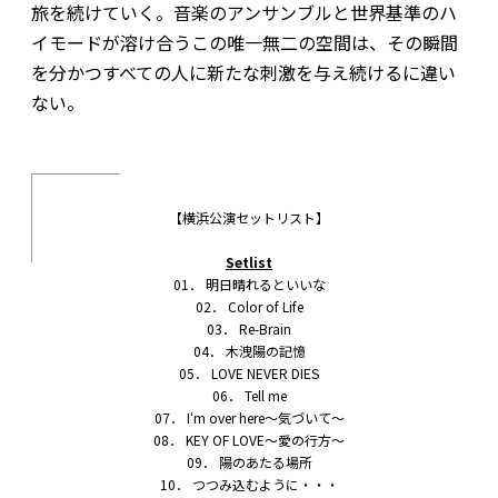
旅を続けていく。音楽のアンサンブルと世界基準のハ
イモードが溶け合うこの唯一無二の空間は、その瞬間
を分かつすべての人に新たな刺激を与え続けるに違い
ない。
【横浜公演セットリスト】
Setlist
01． 明日晴れるといいな
02． Color of Life
03． Re-Brain
04． 木洩陽の記憶
05． LOVE NEVER DIES
06． Tell me
07． Iʻm over here～気づいて～
08． KEY OF LOVE～愛の行方～
09． 陽のあたる場所
10． つつみ込むように・・・