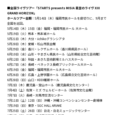
■全国ライヴツアー「STARTS presents MISIA 星空のライヴ XIII
GRAND HORIZON」
ホールツアー会期
：5月14日（木）福岡市民ホールを皮切りに、9月まで
全国を巡回。
5月14日（木）15日（金）福岡・福岡市民ホール 大ホール
5月19日（火）熊本・熊本城ホール
5月21日（木）大分・iichikoグランシアタ
5月28日（木）愛媛・松⼭市⺠会館
5月29日（金）香川・レクザムホール（⾹川県県⺠ホール）
6月10日（水）山形・やまぎん県民ホール（山形県総合文化芸術館）
6月12日（金）秋田・あきた芸術劇場ミルハス大ホール
6月17日（水）長崎・ベネックス長崎ブリックホール大ホール
6月19日（金）福岡・福岡市⺠ホール大ホール
6月26日（金）広島・上野学園ホール（広島県立文化芸術ホール）
6月28日（日）山口・KDDI維新ホール
7月2日（木）鹿児島・宝山ホール（鹿児島県文化センター）
7月4日（土）佐賀・ミズ ウェルビーホール（佐賀市文化会館）
7月7日（火）長崎・対⾺市交流センター
7月11日（土）12日（日）沖縄・沖縄コンベンションセンター劇場棟
7月19日（日）東京・SGC HALL ARIAKE
7月25日（土）26日（日）台北・台北ミュージックセンター