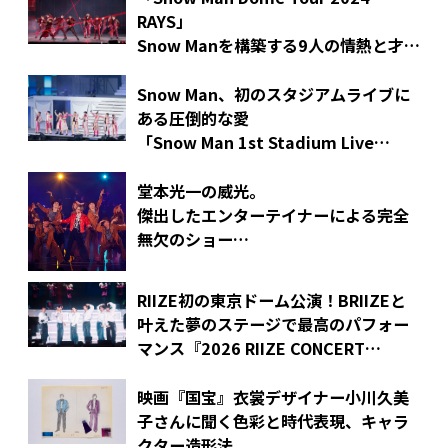
RAYS」
Snow Manを構築する9人の情熱と才能
が生み出す、Snow Manというエンタ
ーテイメント
Snow Man、初のスタジアムライブに
ある圧倒的な愛
「Snow Man 1st Stadium Live
Snow World」
堂本光一の威光。
傑出したエンターテイナーによる完全
無欠のショー
「KOICHI DOMOTO LIVE TOUR 2025
―RAISE―」
RIIZE初の東京ドーム公演！BRIIZEと
叶えた夢のステージで最高のパフォー
マンス『2026 RIIZE CONCERT
TOUR［RIIZING LOUD］ Special
Edition in TOKYO DOME』
映画『国宝』衣裳デザイナー小川久美
子さんに聞く色彩と時代表現、キャラ
クター造形法。