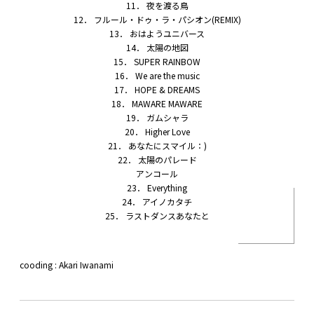
11． 夜を渡る鳥
12． フルール・ドゥ・ラ・パシオン(REMIX)
13． おはようユニバース
14． 太陽の地図
15． SUPER RAINBOW
16． We are the music
17． HOPE & DREAMS
18． MAWARE MAWARE
19． ガムシャラ
20． Higher Love
21． あなたにスマイル：)
22． 太陽のパレード
―――アンコール―――
23． Everything
24． アイノカタチ
25． ラストダンスあなたと
cooding : Akari Iwanami