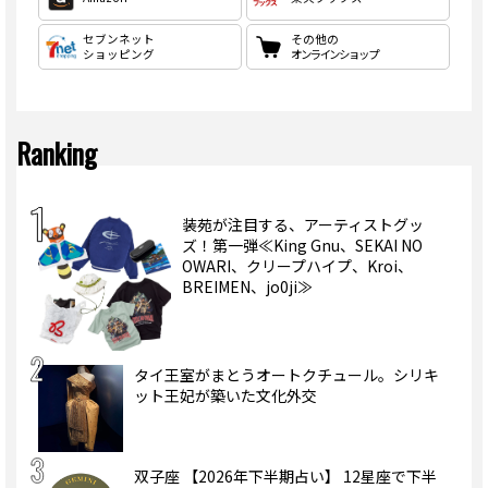
セブンネット
その他の
ショッピング
オンラインショップ
Ranking
装苑が注目する、アーティストグッ
ズ！第一弾≪King Gnu、SEKAI NO
OWARI、クリープハイプ、Kroi、
BREIMEN、jo0ji≫
タイ王室がまとうオートクチュール。シリキ
ット王妃が築いた文化外交
双子座 【2026年下半期占い】 12星座で下半