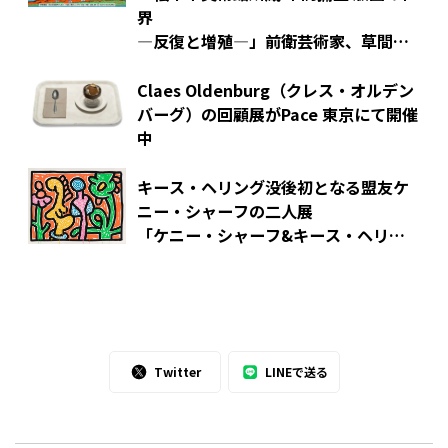
界
―反復と増殖―」前衛芸術家、草間彌
生の創造の源泉を版画芸術の中に探る
<アートの深ぼり>
Claes Oldenburg（クレス・オルデン
バーグ）の回顧展がPace 東京にて開催
中
キース・ヘリング没後初となる盟友ケ
ニー・シャーフの二人展
「ケニー・シャーフ&キース・ヘリン
グ：K！K！」が開催！
Twitter
LINEで送る