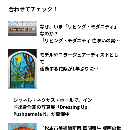
合わせてチェック！
なぜ、いま「リビング・モダニティ」
なのか？
『リビング・モダニティ 住まいの実験
1920s-1970s』展覧会から考えるモダ
ニティの在りか。
モデルやコラージュアーティストとし
て
活動する花梨が1年ぶりに
東京で個展を開催！
シャネル・ネクサス・ホールで、イン
ド出身作家の写真展「Dressing Up:
Pushpamala N」が開催中
「松本市美術館所蔵 草間彌生 版画の世