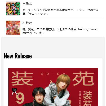
Next
キース・ヘリング没後初となる盟友ケニー・シャーフの二人
展 「ケニー・シャ...
Prev
蜷川実花、二つの現在地。下北沢での原点「mirror, mirror,
mirror」と、京...
New Release