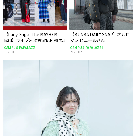
【Lady Gaga: The MAYHEM
【BUNKA DAILY SNAP】オルロ
Ball】ライブ来場者SNAP Part.1
マン ピエールさん
CAMPUS PAPALAZZI
CAMPUS PAPALAZZI
2026.02.06
2026.02.05