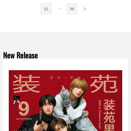
11
…
30
＞
New Release