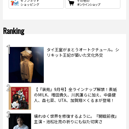
セブンネット
その他の
ショッピング
オンラインショップ
Ranking
タイ王室がまとうオートクチュール。シ
リキット王妃が築いた文化外交
【『装苑』9月号】全ラインナップ解禁！表紙
のM!LK、増田貴久、川尻蓮らに加え、中島健
人、森七菜、UTA、加賀翔×くるまが登場！
壊れゆく世界を修復するように。『開戦前夜』
主演・池松壮亮の祈りにも似た切実さ