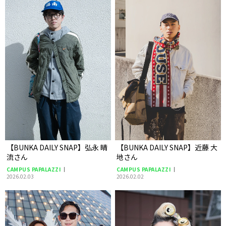
【BUNKA DAILY SNAP】弘永 晴
【BUNKA DAILY SNAP】近藤 大
流さん
地さん
CAMPUS PAPALAZZI
CAMPUS PAPALAZZI
2026.02.03
2026.02.02