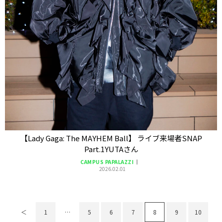
【Lady Gaga: The MAYHEM Ball】 ライブ来場者SNAP
Part.1YUTAさん
CAMPUS PAPALAZZI
2026.02.01
＜
1
…
5
6
7
8
9
10