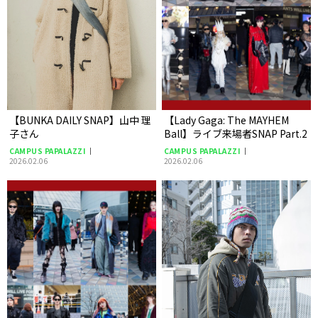
【BUNKA DAILY SNAP】山中 理
【Lady Gaga: The MAYHEM
子さん
Ball】ライブ来場者SNAP Part.2
CAMPUS PAPALAZZI
CAMPUS PAPALAZZI
2026.02.06
2026.02.06