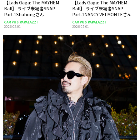
【Lady Gaga: The MAYHEM
【Lady Gaga: The MAYHEM
Ball】 ライブ来場者SNAP
Ball】 ライブ来場者SNAP
Part.1Shuhongさん
Part.1NANCY VELMONTEさん
CAMPUS PAPALAZZI
CAMPUS PAPALAZZI
2026.02.01
2026.02.01