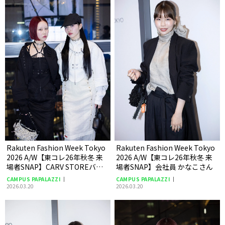
Rakuten Fashion Week Tokyo
Rakuten Fashion Week Tokyo
2026 A/W【東コレ26年秋冬 来
2026 A/W【東コレ26年秋冬 来
場者SNAP】CARV STOREバイ
場者SNAP】会社員 かなこさん
ヤー amiさん マネージャー
CAMPUS PAPALAZZI
CAMPUS PAPALAZZI
SAKURAさん
2026.03.20
2026.03.20