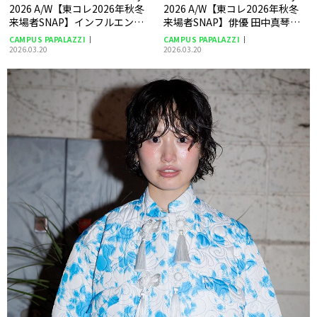
2026 A/W【東コレ2026年秋冬
2026 A/W【東コレ2026年秋冬
来場者SNAP】インフルエン
来場者SNAP】俳優 田中真琴さ
サー ハルカさん
ん
CAMPUS PAPALAZZI
CAMPUS PAPALAZZI
2026.03.20
2026.03.20