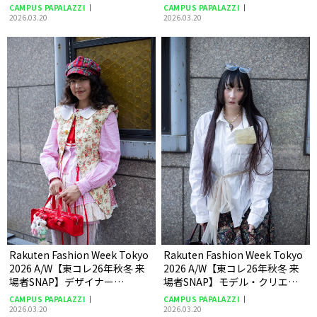
nokeyさん
CAMPUS PAPALAZZI
CAMPUS PAPALAZZI
2026.03.20
2026.03.20
Rakuten Fashion Week Tokyo
Rakuten Fashion Week Tokyo
2026 A/W【東コレ26年秋冬 来
2026 A/W【東コレ26年秋冬 来
場者SNAP】デザイナー
場者SNAP】モデル・クリエイ
Stephanieさん
ター RinRin Dollさん
CAMPUS PAPALAZZI
CAMPUS PAPALAZZI
2026.03.20
2026.03.20