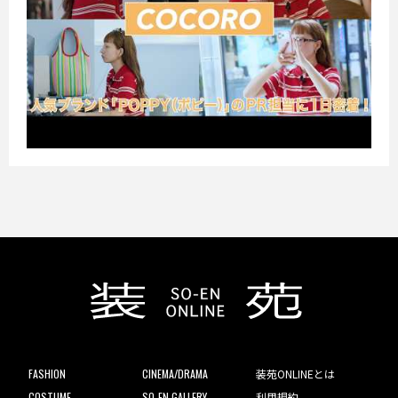
FASHION
CINEMA/DRAMA
装苑ONLINEとは
COSTUME
SO-EN GALLERY
利用規約