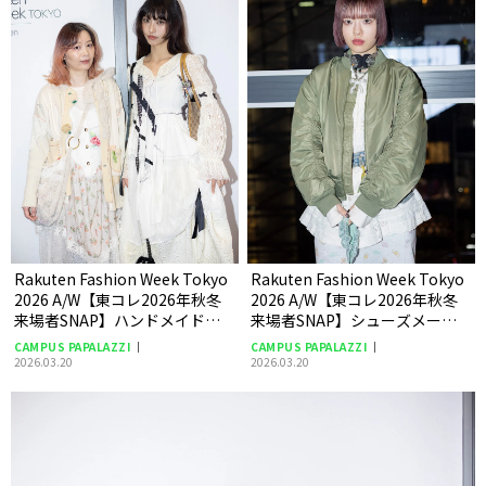
Rakuten Fashion Week Tokyo
Rakuten Fashion Week Tokyo
2026 A/W【東コレ2026年秋冬
2026 A/W【東コレ2026年秋冬
来場者SNAP】ハンドメイド作
来場者SNAP】シューズメー
家 Milisaさん、モデル YuNaさん
カー社員 アカホリさん
CAMPUS PAPALAZZI
CAMPUS PAPALAZZI
2026.03.20
2026.03.20