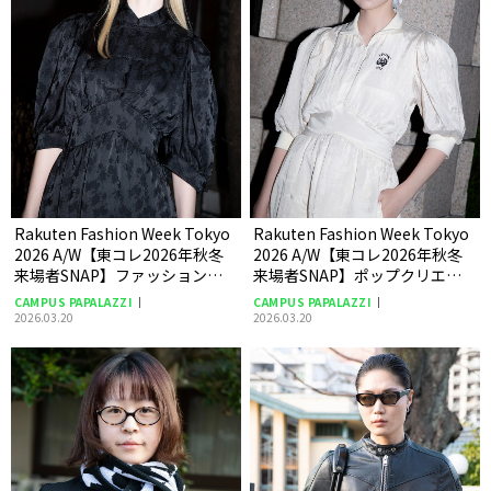
Rakuten Fashion Week Tokyo
Rakuten Fashion Week Tokyo
2026 A/W【東コレ2026年秋冬
2026 A/W【東コレ2026年秋冬
来場者SNAP】ファッションデ
来場者SNAP】ポップクリエイ
ザイナー noriさん
ター あさぎーにょさん
CAMPUS PAPALAZZI
CAMPUS PAPALAZZI
2026.03.20
2026.03.20