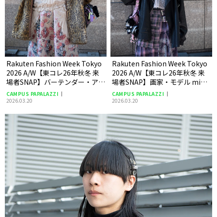
Rakuten Fashion Week Tokyo
Rakuten Fashion Week Tokyo
2026 A/W【東コレ26年秋冬 来
2026 A/W【東コレ26年秋冬 来
場者SNAP】バーテンダー・アー
場者SNAP】画家・モデル mimi
ティスト 黄泉竈食たまきさん
さん
CAMPUS PAPALAZZI
CAMPUS PAPALAZZI
2026.03.20
2026.03.20