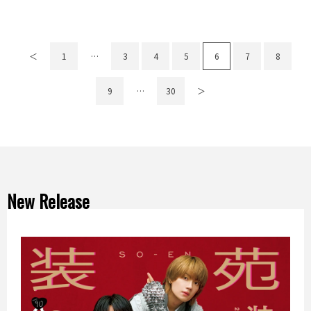
＜
1
…
3
4
5
6
7
8
9
…
30
＞
New Release