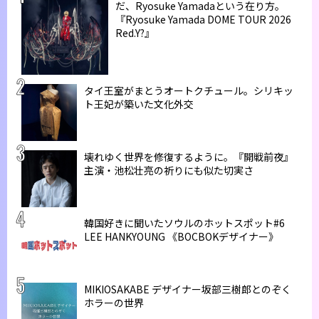
だ、Ryosuke Yamadaという在り方。
『Ryosuke Yamada DOME TOUR 2026
Red.Y?』
タイ王室がまとうオートクチュール。シリキッ
ト王妃が築いた文化外交
壊れゆく世界を修復するように。『開戦前夜』
主演・池松壮亮の祈りにも似た切実さ
韓国好きに聞いたソウルのホットスポット#6
LEE HANKYOUNG 《BOCBOKデザイナー》
MIKIOSAKABE デザイナー坂部三樹郎とのぞく
ホラーの世界