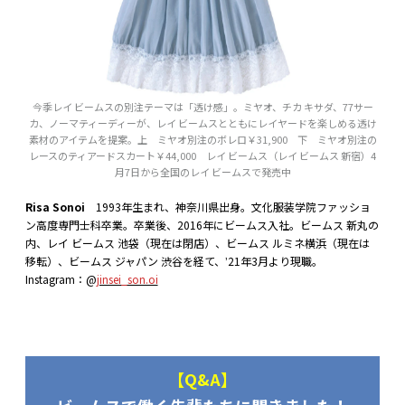
今季レイ ビームスの別注テーマは「透け感」。ミヤオ、チカ キサダ、77サー
カ、ノーマティーディーが、レイ ビームスとともにレイヤードを楽しめる透け
素材のアイテムを提案。上 ミヤオ別注のボレロ￥31,900 下 ミヤオ別注の
レースのティアードスカート￥44,000 レイ ビームス（レイ ビームス 新宿）4
月7日から全国のレイ ビームスで発売中
Risa Sonoi
1993年生まれ、神奈川県出身。文化服装学院ファッショ
ン高度専門士科卒業。卒業後、2016年にビームス入社。ビームス 新丸の
内、レイ ビームス 池袋（現在は閉店）、ビームス ルミネ横浜（現在は
移転）、ビームス ジャパン 渋谷を経て、ʼ21年3月より現職。
Instagram：@
jinsei_son.oi
【Q&A】