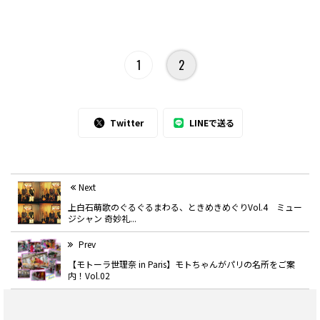
1
2
Twitter
LINEで送る
Next
上白石萌歌のぐるぐるまわる、ときめきめぐりVol.4 ミュー
ジシャン 奇妙礼...
Prev
【モトーラ世理奈 in Paris】モトちゃんがパリの名所をご案
内！Vol.02