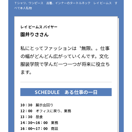
Ｔシャツ、ワンピース 古着、インナーのタートルネック レイ ビームス す
べて本人私物
レイ ビームス バイヤー
園井りささん
私にとってファッションは〝無限〟。仕事
の幅がどんどん広がっていくんです。文化
服装学院で学んだ一つ一つが将来に役立ち
ます。
SCHEDULE
ある仕事の一日
10：30
展示会回り
12：00
オフィスに戻り、業務
13：30
昼食
14：30〜16：00
業務
16：00〜17：00
商談