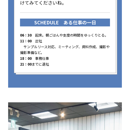
けてみてくださいね。
SCHEDULE
ある仕事の一日
06：30
起床。朝ごはんや支度の時間をゆっくりとる。
11：00
出社
サンプルリース対応、ミーティング、資料作成、撮影や
撮影準備など。
18：00
事務仕事
21：00
までに退社