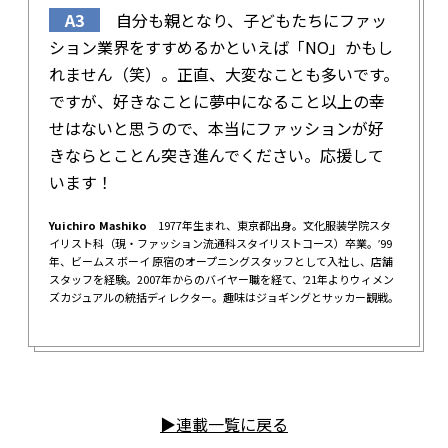
A3
自分も親となり、子どもたちにファッ
ション業界をすすめるかといえば「NO」かもし
れません（笑）。正直、大変なことも多いです。
ですが、好きなことに夢中になること以上の幸
せはないと思うので、本当にファッションが好
きならとことん突き進んでください。応援して
います！
Yuichiro Mashiko
1977年生まれ、東京都出身。文化服装学院スタ
イリスト科（現・ファッション流通科スタイリストコース）卒業。ʼ99
年、ビームス ボーイ 原宿のオープニングスタッフとして入社し、店舗
スタッフを経験。2007年からのバイヤー職を経て、ʼ21年よりウィメン
ズカジュアルの統括ディレクター。趣味はジョギングとサッカー観戦。
▶︎連載一覧に戻る