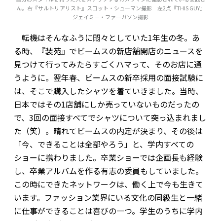
ん。右『サルトリアリスト』スコット・シューマン撮影 左2点『THIS GUY』
ジェイミー・ファーガソン撮影
転機はそんなふうに悶々としていた1年生の冬。あ
る時、『装苑』でビームスの新店舗開店のニュースを
見つけて行ってみたらすごくハマって、そのお店に通
うように。翌年春、ビームスの新卒採用の面接試験に
は、そこで購入したシャツを着ていきました。当時、
日本ではその1店舗にしか売っていないものだったの
で、3回の面接すべてでシャツについて突っ込まれまし
た（笑）。晴れてビームスの内定が決まり、その後は
「今、できることは全部やろう」と、学内すべての
ショーに携わりました。卒業ショーでは企画長も経験
し、卒業アルバムを作る有志の委員もしていました。
この時にできたネットワークは、働く上で今も生きて
います。ファッション業界にいる文化の同級生と一緒
に仕事ができることは喜びの一つ。学生のうちに学内