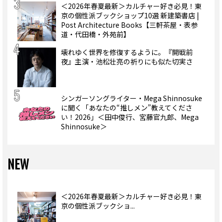
＜2026年春夏最新＞カルチャー好き必見！東
京の個性派ブックショップ10選 新建築書店 |
Post Architecture Books【三軒茶屋・表参
道・代田橋・外苑前】
壊れゆく世界を修復するように。『開戦前
夜』主演・池松壮亮の祈りにも似た切実さ
シンガーソングライター・Mega Shinnosuke
に聞く「あなたの“推しメン”教えてくださ
い！2026」＜田中俊行、宮藤官九郎、Mega
Shinnosuke＞
NEW
＜2026年春夏最新＞カルチャー好き必見！東
京の個性派ブックショ...