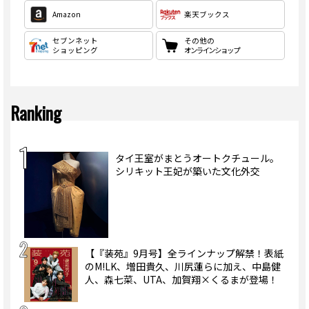
Amazon
楽天ブックス
セブンネット
その他の
ショッピング
オンラインショップ
Ranking
タイ王室がまとうオートクチュール。
シリキット王妃が築いた文化外交
【『装苑』9月号】全ラインナップ解禁！表紙
のM!LK、増田貴久、川尻蓮らに加え、中島健
人、森七菜、UTA、加賀翔×くるまが登場！