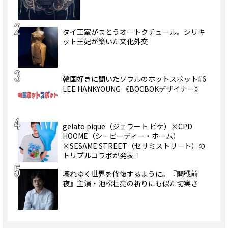
タイ王室がまとうオートクチュール。シリキ
ット王妃が築いた文化外交
韓国好きに聞いたソウルのホットスポット#6
LEE HANKYOUNG 《BOCBOKデザイナー》
gelato pique（ジェラート ピケ）×CPD
HOOME（シーピーディー・ホーム）
×SESAME STREET（セサミストリート）の
トリプルコラボが発表！
壊れゆく世界を修復するように。『開戦前
夜』主演・池松壮亮の祈りにも似た切実さ