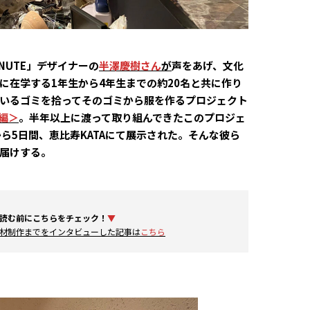
INUTE」デザイナーの
半澤慶樹さん
が
声をあげ、文化
に在学する1年生から4年生までの約20名と共に作り
いるゴミを拾ってそのゴミから服を作るプロジェクト
川編＞
。半年以上に渡って取り組んできたこのプロジェ
ら5日間、恵比寿KATAにて展示された。そんな彼ら
届けする。
読む前にこちらをチェック！
▼
材制作までをインタビューした記事は
こちら