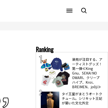
Ranking
装苑が注目する、ア
ーティストグッズ！
第一弾≪King
Gnu、SEKAI NO
OWARI、クリープ
ハイプ、Kroi、
BREIMEN、jo0ji≫
タイ王室がまとうオートク
チュール。シリキット王妃
が築いた文化外交