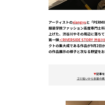
アーティストの
xiangyu
と「PERM
服装学院ファッション高度専門士科
上げた、渋谷川やその周辺に落ちて
第一弾
＜RIVERSIDE STORY 渋谷
クトの集大成である作品が9月2日か
の作品展示の様子と次なる野望をお
▼
記事を
ゴミ拾いから衣装の素