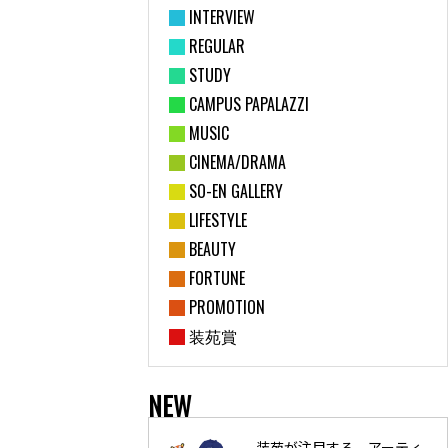
INTERVIEW
REGULAR
STUDY
CAMPUS PAPALAZZI
MUSIC
CINEMA/DRAMA
SO-EN GALLERY
LIFESTYLE
BEAUTY
FORTUNE
PROMOTION
装苑賞
NEW
装苑が注目する、アーティ