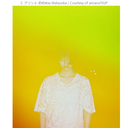
C プリント ©Ittetsu Matsuoka / Courtesy of amanaTIGP