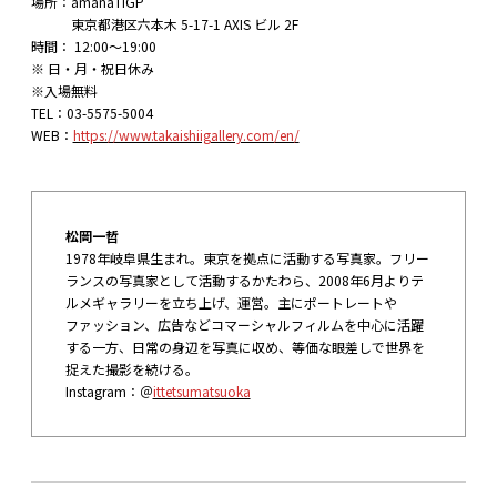
場所：amanaTIGP
東京都港区六本木 5-17-1 AXIS ビル 2F
時間： 12:00～19:00
※ 日・月・祝日休み
※入場無料
TEL：03-5575-5004
WEB：
https://www.takaishiigallery.com/en/
松岡一哲
1978年岐阜県生まれ。東京を拠点に活動する写真家。フリー
ランスの写真家として活動するかたわら、2008年6月よりテ
ルメギャラリーを立ち上げ、運営。主にポートレートや
ファッション、広告などコマーシャルフィルムを中心に活躍
する一方、日常の身辺を写真に収め、等価な眼差しで世界を
捉えた撮影を続ける。
Instagram：＠
ittetsumatsuoka