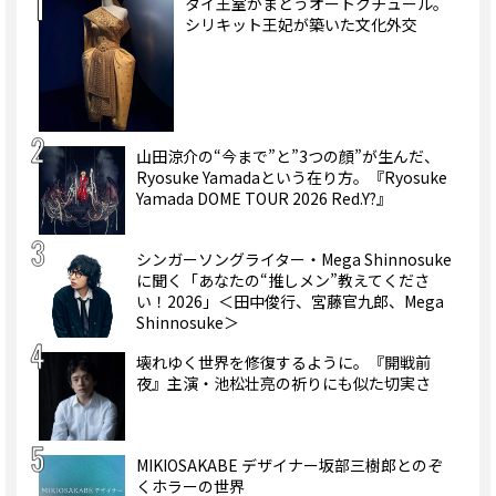
タイ王室がまとうオートクチュール。
シリキット王妃が築いた文化外交
山田涼介の“今まで”と”3つの顔”が生んだ、
Ryosuke Yamadaという在り方。『Ryosuke
Yamada DOME TOUR 2026 Red.Y?』
シンガーソングライター・Mega Shinnosuke
に聞く「あなたの“推しメン”教えてくださ
い！2026」＜田中俊行、宮藤官九郎、Mega
Shinnosuke＞
壊れゆく世界を修復するように。『開戦前
夜』主演・池松壮亮の祈りにも似た切実さ
MIKIOSAKABE デザイナー坂部三樹郎とのぞ
くホラーの世界