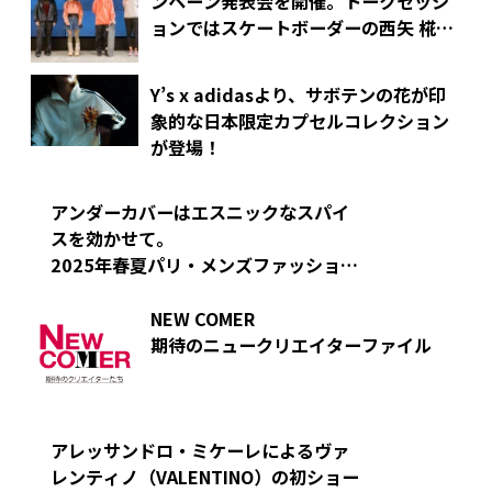
ンペーン発表会を開催。
トークセッシ
ョンではスケートボーダーの西矢 椛選
手、
水曜日のカンパネラ 詩羽さんらが
登場！
Y’s x adidasより、サボテンの花が印
象的な
日本限定カプセルコレクション
が登場！
アンダーカバーはエスニックなスパイ
スを効かせて。
2025年春夏パリ・メンズファッション
ウィークより
NEW COMER
期待のニュークリエイターファイル
アレッサンドロ・ミケーレによるヴァ
レンティノ（VALENTINO）の初ショー