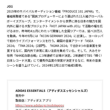
JO1
2019年のサバイバルオーディション番組「PRODUCE 101 JAPAN」で、
番組視聴者である“国民プロデューサーにより選ばれた11人組グローバル
ボーイズグループ。エンターテイメントから世界に誇る日本の魅力を国
内外に届ける大型プロジェクト『HOT JAPAN with JO1』で活動の幅を広
げるほか、昨年約4ヵ月にわたって開催した全国ツアーでは、延べ20万人
を動員。今年の9月には「KCON GERMANY 2024」に出演し、ヨーロッパ
で初のライブパフォーマンスを行う。韓国の音楽アワード「ASEA
2024」「TMA 2024」(2部門)、「KGMA 2024」で合計4つの音楽賞を受
賞するなど、国内外で非常に高い注目を集めている。そして、大みそか
恒例「NHK紅白歌合戦」に3年連続で出場が決定。2年連続でTBS「輝く!
日本レコード大賞」にて優秀作品賞の受賞が決定するなど、年末の音楽
シーンを盛り上げていく。2024年12月11日で結成5周年。
ADIDAS ESSENTIALS（アディダスエッセンシャルズ）
発売中
取扱店：アディダス アプリ
https://www.adidas.jp/mobileapps