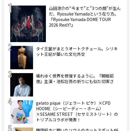
山田涼介の“今まで”と”3つの顔”が生ん
だ、Ryosuke Yamadaという在り方。
『Ryosuke Yamada DOME TOUR
2026 Red.Y?』
タイ王室がまとうオートクチュール。シリキ
ット王妃が築いた文化外交
壊れゆく世界を修復するように。『開戦前
夜』主演・池松壮亮の祈りにも似た切実さ
gelato pique（ジェラート ピケ）×CPD
HOOME（シーピーディー・ホーム）
×SESAME STREET（セサミストリート）の
トリプルコラボが発表！
韓国好きに聞いたソウルのホットスポット#6