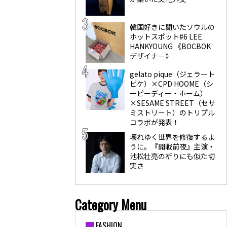
韓国好きに聞いたソウルの
ホットスポット#6 LEE
HANKYOUNG 《BOCBOK
デザイナー》
gelato pique（ジェラート
ピケ）×CPD HOOME（シ
ーピーディー・ホーム）
×SESAME STREET（セサ
ミストリート）のトリプル
コラボが発表！
壊れゆく世界を修復するよ
うに。『開戦前夜』主演・
池松壮亮の祈りにも似た切
実さ
Category Menu
FASHION