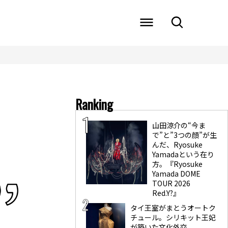
Ranking
山田涼介の“今ま
で”と”3つの顔”が生
んだ、Ryosuke
Yamadaという在り
方。『Ryosuke
Yamada DOME
TOUR 2026
Red.Y?』
タイ王室がまとうオートク
チュール。シリキット王妃
が築いた文化外交