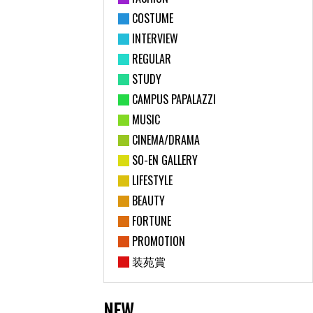
COSTUME
INTERVIEW
REGULAR
STUDY
CAMPUS PAPALAZZI
MUSIC
CINEMA/DRAMA
SO-EN GALLERY
LIFESTYLE
BEAUTY
FORTUNE
PROMOTION
装苑賞
NEW