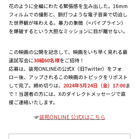
花のように全編にわたる緊張感を生み出した。16mm
フィルムでの撮影と、脈打つような電子音楽で切迫し
た世界観が味わえる。暴力の象徴（=パイプライン）
を爆破するという大胆なミッションに目が離せない。
この映画の公開を記念して、映画をいち早く見れる最
速試写会に
30組60名様
をご招待！
応募は、装苑ONLINEの公式X（旧Twitter）をフォ
ロー後、アップされるこの映画のトピックをリポスト
して完了。締め切りは、
2024年5月24日（金）17:00
ま
で！当選者の方には、Xのダイレクトメッセージで直
接ご連絡いたします。
☞
装苑ONLINE 公式Xはこちら