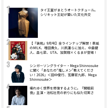
タイ王室がまとうオートクチュール。
シリキット王妃が築いた文化外交
【『装苑』9月号】全ラインナップ解禁！表紙
のM!LK、増田貴久、川尻蓮らに加え、中島健
人、森七菜、UTA、加賀翔×くるまが登場！
シンガーソングライター・Mega Shinnosuke
に聞く「あなたの“推しメン”教えてくださ
い！2026」＜田中俊行、宮藤官九郎、Mega
Shinnosuke＞
壊れゆく世界を修復するように。『開戦前
夜』主演・池松壮亮の祈りにも似た切実さ