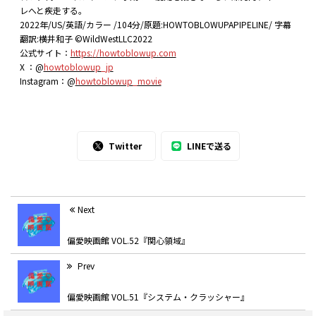
レへと疾走する。
2022年/US/英語/カラー /104分/原題:HOWTOBLOWUPAPIPELINE/ 字幕
翻訳:横井和子 ©WildWestLLC2022
公式サイト：
https://howtoblowup.com
X ：@
howtoblowup_jp
Instagram：@
howtoblowup_movie
Twitter
LINEで送る
Next
偏愛映画館 VOL.52『関心領域』
Prev
偏愛映画館 VOL.51『システム・クラッシャー』