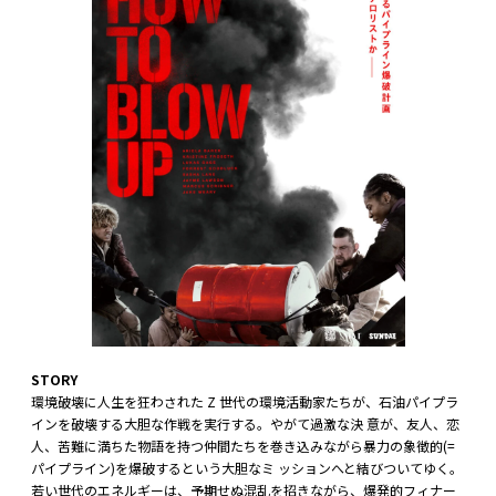
STORY
環境破壊に人生を狂わされた Z 世代の環境活動家たちが、石油パイプラ
インを破壊する大胆な作戦を実行する。やがて過激な決 意が、友人、恋
人、苦難に満ちた物語を持つ仲間たちを巻き込みながら暴力の象徴的(=
パイプライン)を爆破するという大胆なミ ッションへと結びついてゆく。
若い世代のエネルギーは、予期せぬ混乱を招きながら、爆発的フィナー