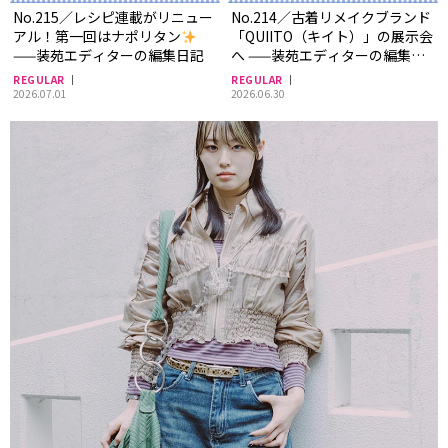
No.215／レシピ連載がリニュー
No.214／古着リメイクブランド
アル！第一回はナポリタン
「QUIITO（キイト）」の展示会
——装苑エディターの編集日記
へ ——装苑エディターの編集日
記
REGULAR
REGULAR
2026.07.01
2026.06.30