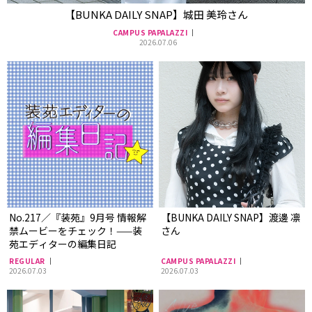
【BUNKA DAILY SNAP】城田 美玲さん
CAMPUS PAPALAZZI
2026.07.06
No.217／『装苑』9月号 情報解
【BUNKA DAILY SNAP】渡邊 凛
禁ムービーをチェック！——装
さん
苑エディターの編集日記
REGULAR
CAMPUS PAPALAZZI
2026.07.03
2026.07.03