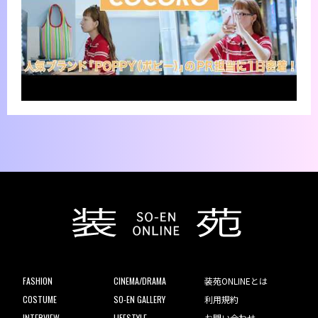
FASHION
CINEMA/DRAMA
装苑ONLINEとは
COSTUME
SO-EN GALLERY
利用規約
INTERVIEW
LIFESTYLE
お問い合わせ