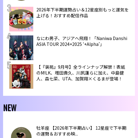
2026年下半期運勢占い＆12星座別もっと運気を
上げる！おすすめ配信作品
なにわ男子、アジアへ飛翔！「Naniwa Danshi
ASIA TOUR 2024+2025 ‘+Alpha’」
【『装苑』9月号】全ラインナップ解禁！表紙
のM!LK、増田貴久、川尻蓮らに加え、中島健
人、森七菜、UTA、加賀翔×くるまが登場！
NEW
牡羊座 【2026年下半期占い】 12星座で下半期
の運勢＆おすすめ映...