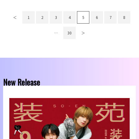
＜
1
2
3
4
5
6
7
8
…
30
＞
New Release