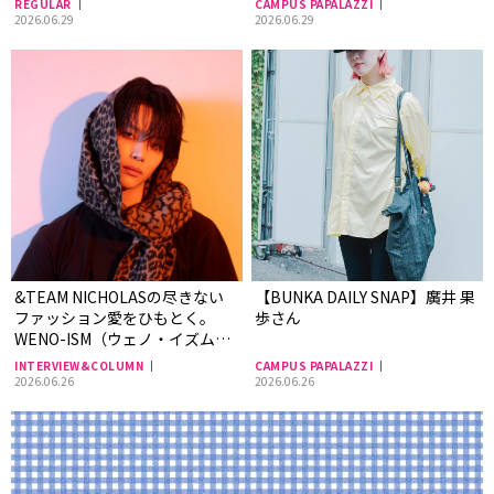
REGULAR
CAMPUS PAPALAZZI
2026.06.29
2026.06.29
&TEAM NICHOLASの尽きない
【BUNKA DAILY SNAP】廣井 果
ファッション愛をひもとく。
歩さん
WENO-ISM（ウェノ・イズム）
へ傾ける情熱とその源泉
INTERVIEW&COLUMN
CAMPUS PAPALAZZI
2026.06.26
2026.06.26