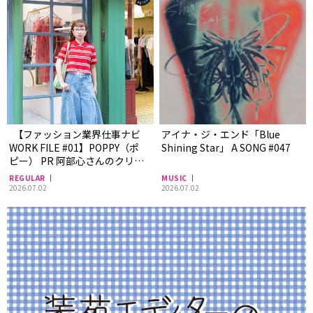
【ファッション業界仕事ナビ
アイナ・ジ・エンド「Blue
WORK FILE #01】POPPY（ポ
Shining Star」 A SONG #047
ピー） PR 阿部心さんのクリエ
イティブな1日に密着！
REGULAR
MUSIC
2026.07.02
2026.07.02