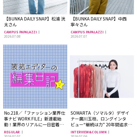
【BUNKA DAILY SNAP】松浦 洸
【BUNKA DAILY SNAP】中西
太さん
寧々さん
CAMPUS PAPALAZZI
CAMPUS PAPALAZZI
2026.07.08
2026.07.07
No.218／「ファッション業界仕
SOMARTA（ソマルタ）デザイ
事ナビ WORK FILE」新連載始
ナー廣川玉枝、ロングインタ
動！業界のリアルに一日密着
ビュー“継続は力” 20年間追求し
——装苑エディターの編集日記
てきたスキン シリーズが築く芸
REGULAR
INTERVIEW&COLUMN
術文化としての衣服の価値
2026.07.07
2026.07.06