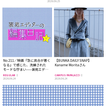
2026.06.25
No.211／映画『急に具合が悪く
【BUNKA DAILY SNAP】
なる』で感じた、洗練された
Kaname Moritaさん
モードな佇まい——装苑エディ
ターの編集日記
REGULAR
CAMPUS PAPALAZZI
2026.06.24
2026.06.24