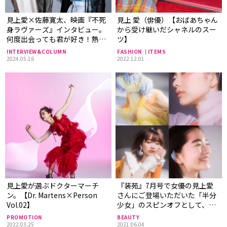
見上愛×佐藤寛太、映画『不死
見上 愛（俳優）【おばあちゃん
身ラヴァーズ』インタビュー。
から受け継いだシャネルのスー
何度出会っても君が好き！熱す
ツ】
ぎる恋愛劇の舞台裏
INTERVIEW&COLUMN
FASHION
ITEMS
2024.05.16
2022.12.01
見上愛が選ぶドクターマーチ
『装苑』7月号で女優の見上愛
ン。【Dr. Martens×Person
さんにご登場いただいた「半分
Vol.02】
少女」のスピンオフとして、
「半分少女～Beauty篇～」をお
PROMOTION
BEAUTY
届け！
2022.03.25
2021.06.04