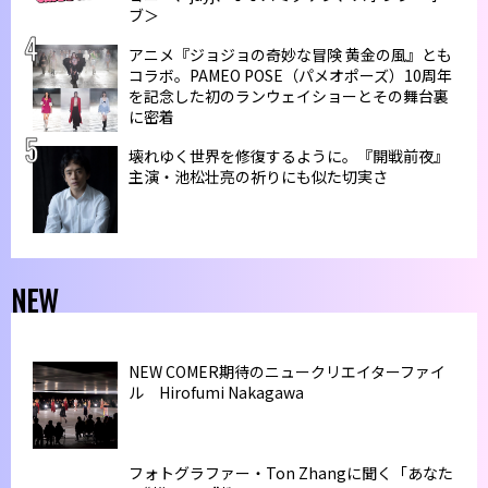
ブ＞
アニメ『ジョジョの奇妙な冒険 黄金の風』とも
コラボ。PAMEO POSE（パメオポーズ）10周年
を記念した初のランウェイショーとその舞台裏
に密着
壊れゆく世界を修復するように。『開戦前夜』
主演・池松壮亮の祈りにも似た切実さ
NEW
NEW COMER期待のニュークリエイターファイ
ル Hirofumi Nakagawa
フォトグラファー・Ton Zhangに聞く「あなた