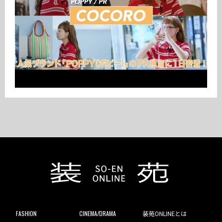
FASHION
CINEMA/DRAMA
装苑ONLINEとは