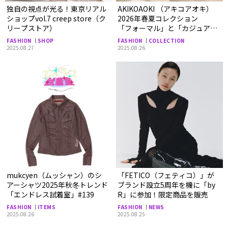
独自の視点が光る！東京リアル
AKIKOAOKI （アキコアオキ）
ショップvol.7 creep store（ク
2026年春夏コレクション
リープストア）
「フォーマル」と「カジュア
ル」をグラデーションで構成す
FASHION
SHOP
FASHION
COLLECTION
るユニフォームスタイル
2025.08.27
2025.08.26
mukcyen（ムッシャン）のシ
「FETICO（フェティコ）」が
アーシャツ2025年秋冬トレンド
ブランド設立5周年を機に「by
「エンドレス試着室」#139
R」に参加！限定商品を販売
FASHION
ITEMS
FASHION
NEWS
2025.08.26
2025.08.25