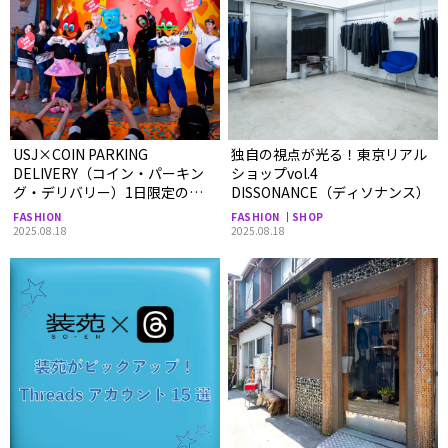
USJ×COIN PARKING
独自の視点が光る！東京リアル
DELIVERY（コイン・パーキン
ショップvol.4
グ・デリバリー）1日限定のス
DISSONANCE（ディソナンス）
ペシャル・ファッションショー
FASHION
FASHION
SHOP
やコラボグッズをレポート！
2025.08.18
2025.08.18