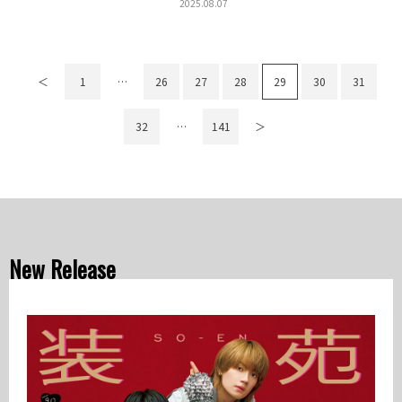
2025.08.07
＜
1
…
26
27
28
29
30
31
32
…
141
＞
New Release