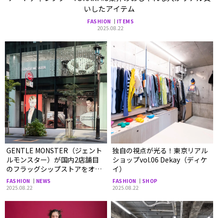
いしたアイテム
FASHION
ITEMS
2025.08.22
GENTLE MONSTER（ジェント
独自の視点が光る！東京リアル
ルモンスター）が国内2店舗目
ショップvol.06 Dekay（ディケ
のフラッグシップストアをオー
イ）
プン！
FASHION
NEWS
FASHION
SHOP
2025.08.22
2025.08.22