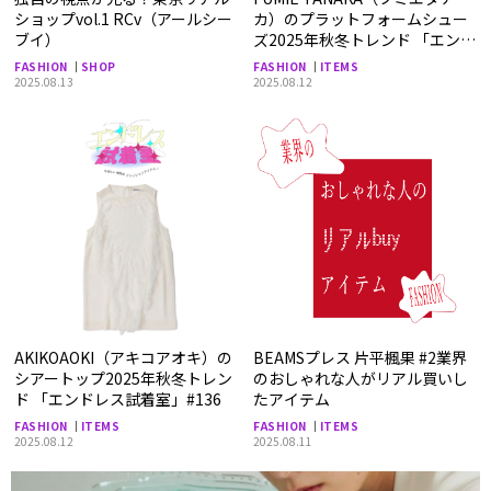
ショップvol.1 RCv（アールシー
カ）のプラットフォームシュー
ブイ）
ズ2025年秋冬トレンド 「エンド
レス試着室」#137
FASHION
SHOP
FASHION
ITEMS
2025.08.13
2025.08.12
AKIKOAOKI（アキコアオキ）の
BEAMSプレス 片平楓果 #2業界
シアートップ2025年秋冬トレン
のおしゃれな人がリアル買いし
ド 「エンドレス試着室」#136
たアイテム
FASHION
ITEMS
FASHION
ITEMS
2025.08.12
2025.08.11