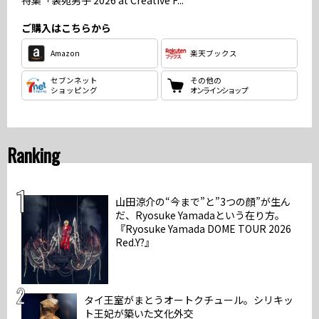
特集
「装苑男子 2026 at Creative F...
ご購入はこちらから
Amazon
楽天ブックス
セブンネット
その他の
ショッピング
オンラインショップ
Ranking
山田涼介の“今まで”と”3つの顔”が生ん
だ、Ryosuke Yamadaという在り方。
『Ryosuke Yamada DOME TOUR 2026
Red.Y?』
タイ王室がまとうオートクチュール。シリキッ
ト王妃が築いた文化外交