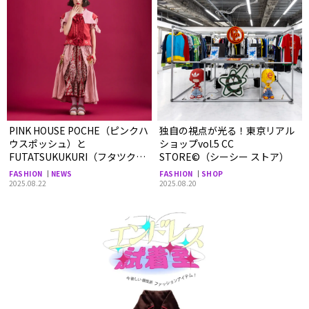
PINK HOUSE POCHE（ピンクハ
独自の視点が光る！東京リアル
ウスポッシュ）と
ショップvol.5 CC
FUTATSUKUKURI（フタツクク
STORE©︎（シーシー ストア）
リ）のコラボレーションアイテ
FASHION
NEWS
FASHION
SHOP
ムが発売！
2025.08.22
2025.08.20