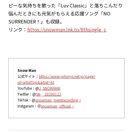
ピーな気持ちを歌った「Luv Classic」と落ちこんだり
悩んだときにも元気がもらえる応援ソング「NO
SURRENDER！」も収録。
リンク：
https://snowman.lnk.to/8thsingle_c
Snow Man
公式サイト：
https://www.johnnys-net.jp/page?
id=artistTop&artist=43
YouTube：@
J_SNOWMAN
Twitter：@
SN__20200122
TikTok：@
snowman_mentrecording_j
Instgaram：＠
snowman_official_j