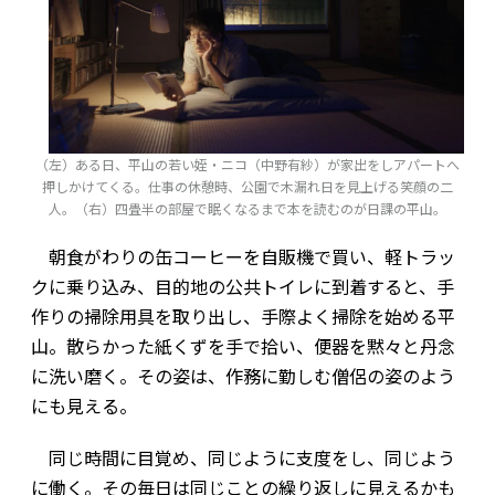
（左）ある日、平山の若い姪・ニコ（中野有紗）が家出をしアパートへ
押しかけてくる。仕事の休憩時、公園で木漏れ日を見上げる笑顔の二
人。（右）四畳半の部屋で眠くなるまで本を読むのが日課の平山。
朝食がわりの缶コーヒーを自販機で買い、軽トラッ
クに乗り込み、目的地の公共トイレに到着すると、手
作りの掃除用具を取り出し、手際よく掃除を始める平
山。散らかった紙くずを手で拾い、便器を黙々と丹念
に洗い磨く。その姿は、作務に勤しむ僧侶の姿のよう
にも見える。
同じ時間に目覚め、同じように支度をし、同じよう
に働く。その毎日は同じことの繰り返しに見えるかも