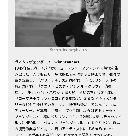
©PeterLindbergh2015
ヴィム・ヴェンダース Wim Wenders
1945年生まれ。70年代のニュー・ジャーマン・シネマ時代を生
み出した一人でもあり、現代映画界を代表する映画監督。数々の
賞を受賞し、『パリ、テキサス』(‘84年)、『ベルリン・天使の
詩』(‘87年)、『ブエナ・ビスタ・ソシアル・クラブ』（’99
年）、『Pina/ピナ・バウシュ 踊り続けるいのち』(2011年)、
『ローマ法王フランシスコ』(‘18年)など、斬新なドキュメンタ
リーなども手掛けている。また、映画監督だけではなく、プロ
デューサー、写真家、作家としても活躍。現在は妻ドナータ・
ヴェンダースと一緒にベルリンに在住。’12年に夫婦はデュセルド
ルフにNPO財団「ヴィム・ヴェンダース財団」を立ち上げ、作品
の復元作業などと共に、若いアーティストに「Wim Wenders
Grant」を授与するなど、次世代を支える活動も行っている。