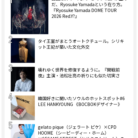
だ、Ryosuke Yamadaという在り方。
『Ryosuke Yamada DOME TOUR
2026 Red.Y?』
タイ王室がまとうオートクチュール。シリキ
ット王妃が築いた文化外交
壊れゆく世界を修復するように。『開戦前
夜』主演・池松壮亮の祈りにも似た切実さ
韓国好きに聞いたソウルのホットスポット#6
LEE HANKYOUNG 《BOCBOKデザイナー》
gelato pique（ジェラート ピケ）×CPD
HOOME（シーピーディー・ホーム）