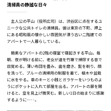
清掃員の静謐な日々
主人公の平山（役所広司）は、渋谷区に点在するユ
ニークな公共トイレの清掃員。彼は東京の下町、押上
にある昭和風の懐かしい雰囲気が漂う古い二階建ての
アパートで一人暮らしている。
簡素なアパートの2階の寝室で寝起きする平山。毎
朝、夜が明ける前に、老女が道を竹箒で掃除する音で
目覚める。薄い布団を畳み、歯を磨き、髭を剃り、顔
を洗って、ブルーの清掃用の制服を着て、植木や盆栽
に水をやる。車のキーと小銭とガラケーをいつものよ
うにポケットに入れて部屋を出る。アパートの扉を開
けると、空を見上げ微笑む。新しい1日の始まりに感謝
するように…‥。