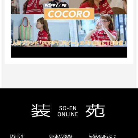
FASHION
CINEMA/DRAMA
装苑ONLINEとは