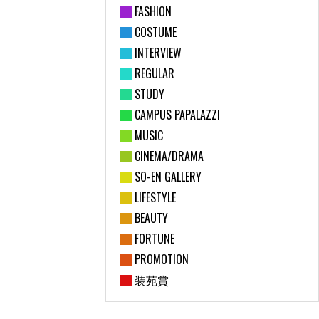
FASHION
COSTUME
INTERVIEW
REGULAR
STUDY
CAMPUS PAPALAZZI
MUSIC
CINEMA/DRAMA
SO-EN GALLERY
LIFESTYLE
BEAUTY
FORTUNE
PROMOTION
装苑賞