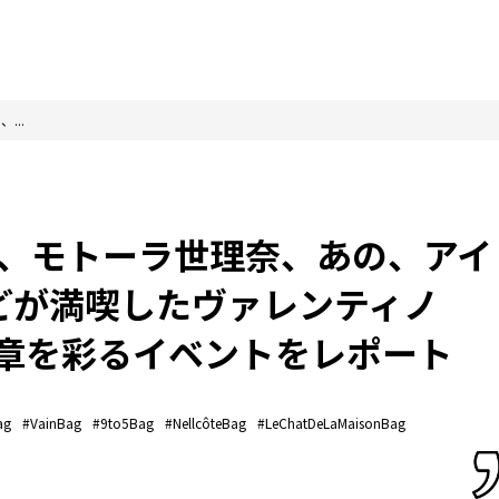
...
、モトーラ世理奈、あの、アイ
どが満喫したヴァレンティノ
）の新章を彩るイベントをレポート
ag
#VainBag
#9to5Bag
#NellcôteBag
#LeChatDeLaMaisonBag