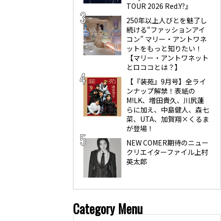
TOUR 2026 Red.Y?』
250年以上人びとを魅了し
続ける“ファッションアイ
コン” マリー・アントワネ
ットをもっと知りたい！
【マリー・アントワネット
とロココとは？】
【『装苑』9月号】全ライ
ンナップ解禁！表紙の
M!LK、増田貴久、川尻蓮
らに加え、中島健人、森七
菜、UTA、加賀翔×くるま
が登場！
NEW COMER期待のニュー
クリエイターファイル上村
英太郎
Category Menu