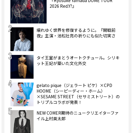
『Ryosuke Yamada DOME TOUR
2026 Red.Y?』
壊れゆく世界を修復するように。『開戦前
夜』主演・池松壮亮の祈りにも似た切実さ
タイ王室がまとうオートクチュール。シリキ
ット王妃が築いた文化外交
gelato pique（ジェラート ピケ）×CPD
HOOME（シーピーディー・ホーム）
×SESAME STREET（セサミストリート）の
トリプルコラボが発表！
NEW COMER期待のニュークリエイターファ
イル上村英太郎