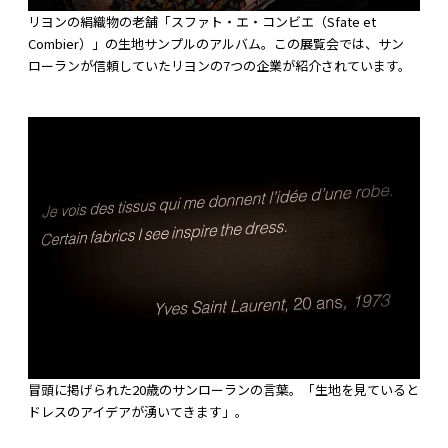
リヨンの絹織物の老舗「スファト・エ・コンビエ（Sfate et
Combier）」の生地サンプルのアルバム。この展覧会では、サン
ローランが信頼していたリヨンの7つの企業が紹介されています。
冒頭に掲げられた20歳のサンローランの言葉。「生地を見ていると
ドレスのアイデアが湧いてきます」。