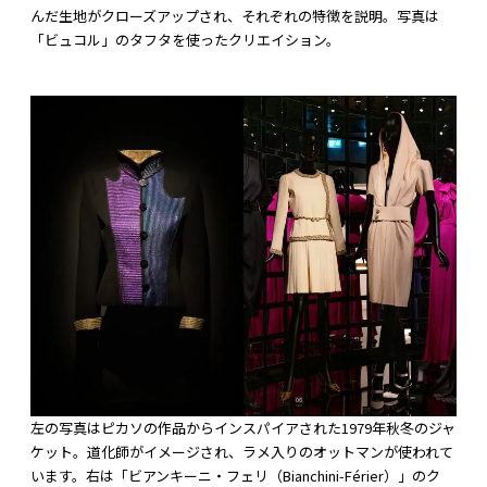
んだ生地がクローズアップされ、それぞれの特徴を説明。写真は
「ビュコル」のタフタを使ったクリエイション。
左の写真はピカソの作品からインスパイアされた1979年秋冬のジャ
ケット。道化師がイメージされ、ラメ入りのオットマンが使われて
います。右は「ビアンキーニ・フェリ（Bianchini-Férier）」のク