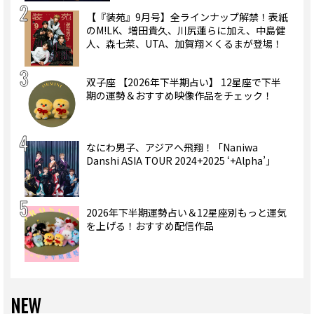
【『装苑』9月号】全ラインナップ解禁！表紙
のM!LK、増田貴久、川尻蓮らに加え、中島健
人、森七菜、UTA、加賀翔×くるまが登場！
双子座 【2026年下半期占い】 12星座で下半
期の運勢＆おすすめ映像作品をチェック！
なにわ男子、アジアへ飛翔！「Naniwa
Danshi ASIA TOUR 2024+2025 ‘+Alpha’」
2026年下半期運勢占い＆12星座別もっと運気
を上げる！おすすめ配信作品
NEW