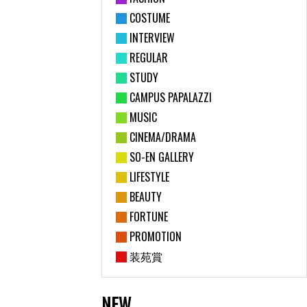
COSTUME
INTERVIEW
REGULAR
STUDY
CAMPUS PAPALAZZI
MUSIC
CINEMA/DRAMA
SO-EN GALLERY
LIFESTYLE
BEAUTY
FORTUNE
PROMOTION
装苑賞
NEW