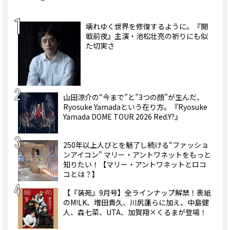
壊れゆく世界を修復するように。『開
戦前夜』主演・池松壮亮の祈りにも似
た切実さ
山田涼介の“今まで”と”3つの顔”が生んだ、
Ryosuke Yamadaという在り方。『Ryosuke
Yamada DOME TOUR 2026 Red.Y?』
250年以上人びとを魅了し続ける“ファッショ
ンアイコン” マリー・アントワネットをもっと
知りたい！【マリー・アントワネットとロコ
コとは？】
【『装苑』9月号】全ラインナップ解禁！表紙
のM!LK、増田貴久、川尻蓮らに加え、中島健
人、森七菜、UTA、加賀翔×くるまが登場！