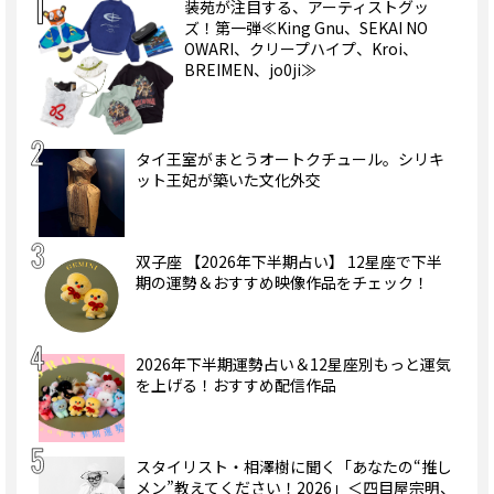
装苑が注目する、アーティストグッ
ズ！第一弾≪King Gnu、SEKAI NO
OWARI、クリープハイプ、Kroi、
BREIMEN、jo0ji≫
タイ王室がまとうオートクチュール。シリキ
ット王妃が築いた文化外交
双子座 【2026年下半期占い】 12星座で下半
期の運勢＆おすすめ映像作品をチェック！
2026年下半期運勢占い＆12星座別もっと運気
を上げる！おすすめ配信作品
スタイリスト・相澤樹に聞く「あなたの“推し
メン”教えてください！2026」＜四目屋宗明、