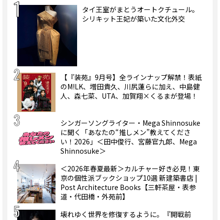
タイ王室がまとうオートクチュール。
シリキット王妃が築いた文化外交
【『装苑』9月号】全ラインナップ解禁！表紙
のM!LK、増田貴久、川尻蓮らに加え、中島健
人、森七菜、UTA、加賀翔×くるまが登場！
シンガーソングライター・Mega Shinnosuke
に聞く「あなたの“推しメン”教えてくださ
い！2026」＜田中俊行、宮藤官九郎、Mega
Shinnosuke＞
＜2026年春夏最新＞カルチャー好き必見！東
京の個性派ブックショップ10選 新建築書店 |
Post Architecture Books【三軒茶屋・表参
道・代田橋・外苑前】
壊れゆく世界を修復するように。『開戦前