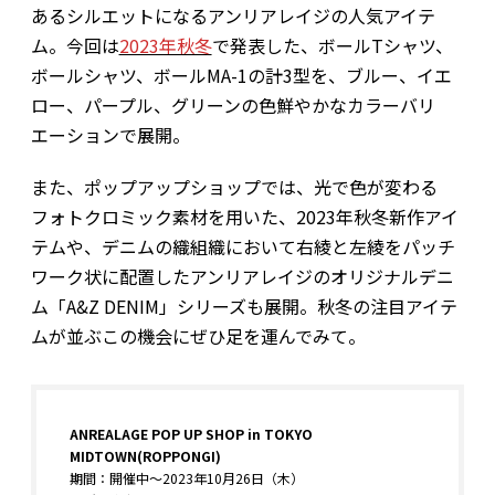
あるシルエットになるアンリアレイジの人気アイテ
ム。今回は
2023年秋冬
で発表した、ボールTシャツ、
ボールシャツ、ボールMA-1の計3型を、ブルー、イエ
ロー、パープル、グリーンの色鮮やかなカラーバリ
エーションで展開。
また、ポップアップショップでは、光で色が変わる
フォトクロミック素材を用いた、2023年秋冬新作アイ
テムや、デニムの織組織において右綾と左綾をパッチ
ワーク状に配置したアンリアレイジのオリジナルデニ
ム「A&Z DENIM」シリーズも展開。秋冬の注目アイテ
ムが並ぶこの機会にぜひ足を運んでみて。
ANREALAGE POP UP SHOP in TOKYO
MIDTOWN(ROPPONGI)
期間：開催中～2023年10月26日（木）