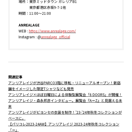
場所：東京ミッドタウン ガレリアB1
東京都港区赤坂9-7-1他
時間：11:00～21:00
ANREALAGE
WEB :
https://www.anrealage.com/
Instagram : @
anrealage_official
関連記事
アンリアレイジが渋谷PARCO3階に移転・リニューアルオープン！新店
舗をイメージした限定Tシャツなども発売
アンリアレイジ×ほぼ日曜日による体験型展覧会「6 DOORS」が開催！
アンリアレイジ・森永邦彦インタビュー。展覧会『A＝Z』と見据える未
来
アンリアレイジがビヨンセの衣装を制作！’23-’24年秋冬コレクションが
ベースに。
【パリコレ2023-24AW】アンリアレイジ 2023-24年秋冬コレクション
「＝」