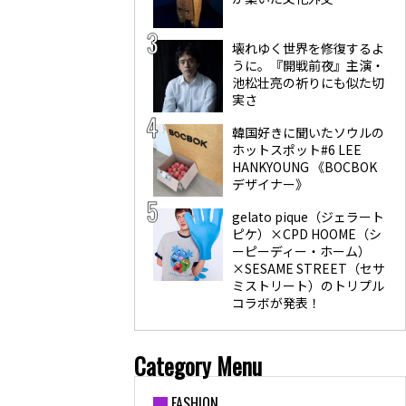
壊れゆく世界を修復するよ
うに。『開戦前夜』主演・
池松壮亮の祈りにも似た切
実さ
韓国好きに聞いたソウルの
ホットスポット#6 LEE
HANKYOUNG 《BOCBOK
デザイナー》
gelato pique（ジェラート
ピケ）×CPD HOOME（シ
ーピーディー・ホーム）
×SESAME STREET（セサ
ミストリート）のトリプル
コラボが発表！
Category Menu
FASHION