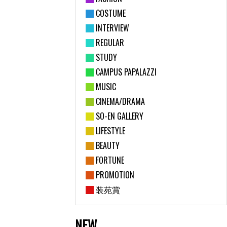
COSTUME
INTERVIEW
REGULAR
STUDY
CAMPUS PAPALAZZI
MUSIC
CINEMA/DRAMA
SO-EN GALLERY
LIFESTYLE
BEAUTY
FORTUNE
PROMOTION
装苑賞
NEW