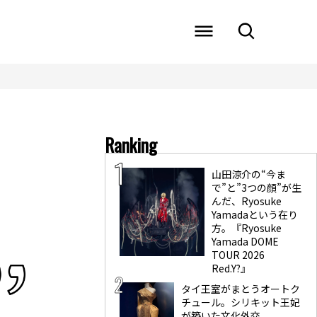
Ranking
山田涼介の“今ま
で”と”3つの顔”が生
んだ、Ryosuke
Yamadaという在り
方。『Ryosuke
Yamada DOME
TOUR 2026
Red.Y?』
タイ王室がまとうオートク
チュール。シリキット王妃
が築いた文化外交