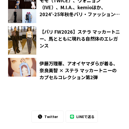
モモ（TWICE）、ウォニョン
（IVE）、M.I.A.、kemioほか、
2024’-25年秋冬パリ・ファッションウ
ィークに来場した豪華ゲストのセレブ
リティスナップまとめ！
【パリ FW2026】ステラ マッカートニ
ー、馬とともに現れる自然体のエレガ
ンス
伊藤万理華、アオイヤマダらが着る、
奈良美智 × ステラ マッカートニーの
カプセルコレクション第2弾
Twitter
LINEで送る