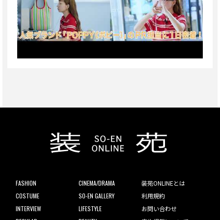
FASHION
CINEMA/DRAMA
装苑ONLINEとは
COSTUME
SO-EN GALLERY
利用規約
INTERVIEW
LIFESTYLE
お問い合わせ