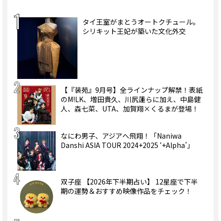
タイ王室がまとうオートクチュール。
シリキット王妃が築いた文化外交
【『装苑』9月号】全ラインナップ解禁！表紙
のM!LK、増田貴久、川尻蓮らに加え、中島健
人、森七菜、UTA、加賀翔×くるまが登場！
なにわ男子、アジアへ飛翔！「Naniwa
Danshi ASIA TOUR 2024+2025 ‘+Alpha’」
双子座 【2026年下半期占い】 12星座で下半
期の運勢＆おすすめ映像作品をチェック！