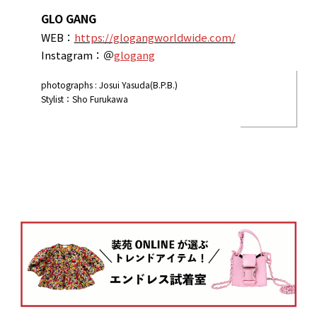
GLO GANG
WEB：
https://glogangworldwide.com/
Instagram：＠
glogang
photographs : Josui Yasuda(B.P.B.)
Stylist：Sho Furukawa