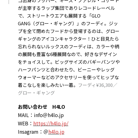
ゴ出身のラッパー、キース・ファレル・コザート
が主宰するラップ集団でありレコードレーベル
で、ストリートウエアも展開する「GLO
GANG（グロー・ギャング）」のフーディ。ジッ
プを全て閉めたフードから登場するのは、グロー
ギャングのアイコンキャラクター！ひと目見たら
忘れられないルックスのフーディは、カラーや柄
の展開も豊富な6種展開なので、好きなデザイン
をチョイスして。ビッグサイズのバギーパンツや
ハーフパンツと合わせたり、ビーニーやレッグ
ウォーマーなどのアクセサリーを使ってヒップな
着こなしを楽しみたい一着。
フーディ¥36,300／
グロー・ギャング
お問い合わせ
H4LO
MAIL：info＠h4lo.jp
WEB：
https://h4lo.jp/
Insagram：＠
h4lo.jp