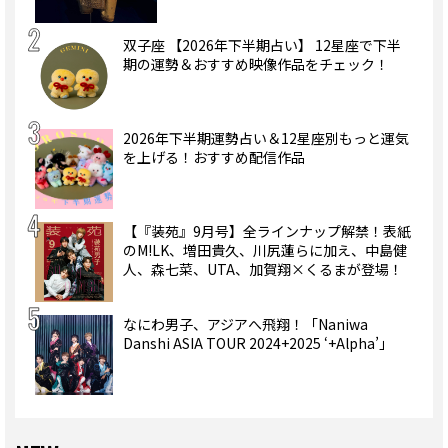
双子座 【2026年下半期占い】 12星座で下半
期の運勢＆おすすめ映像作品をチェック！
2026年下半期運勢占い＆12星座別もっと運気
を上げる！おすすめ配信作品
【『装苑』9月号】全ラインナップ解禁！表紙
のM!LK、増田貴久、川尻蓮らに加え、中島健
人、森七菜、UTA、加賀翔×くるまが登場！
なにわ男子、アジアへ飛翔！「Naniwa
Danshi ASIA TOUR 2024+2025 ‘+Alpha’」