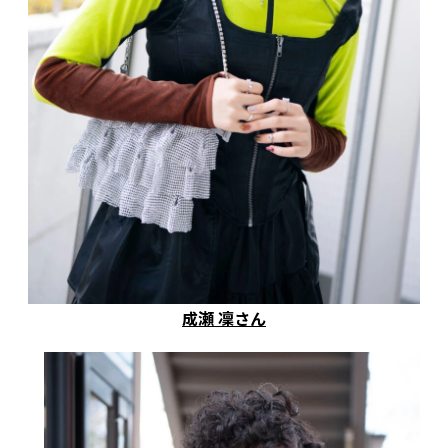
成瀬 凜さん