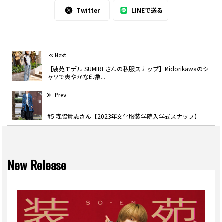
Twitter
LINEで送る
Next
【装苑モデル SUMIREさんの私服スナップ】Midorikawaのシ
ャツで爽やかな印象...
Prev
#5 森脇貴志さん【2023年文化服装学院入学式スナップ】
New Release