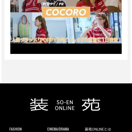
FASHION
CINEMA/DRAMA
装苑ONLINEとは